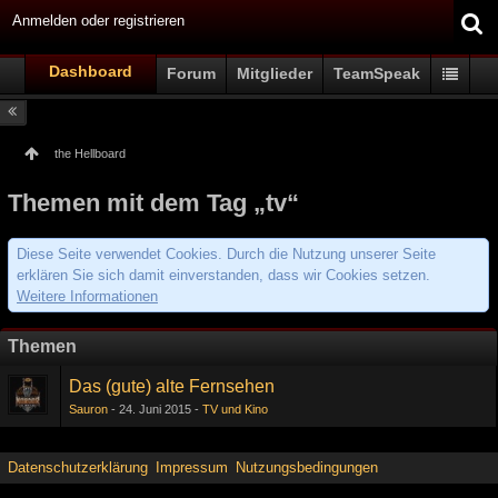
Anmelden oder registrieren
Dashboard
Forum
Mitglieder
TeamSpeak
the Hellboard
Themen mit dem Tag „tv“
Diese Seite verwendet Cookies. Durch die Nutzung unserer Seite
erklären Sie sich damit einverstanden, dass wir Cookies setzen.
Weitere Informationen
Themen
Das (gute) alte Fernsehen
Sauron
24. Juni 2015
TV und Kino
Datenschutzerklärung
Impressum
Nutzungsbedingungen