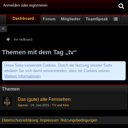
Anmelden oder registrieren
Dashboard
Forum
Mitglieder
TeamSpeak
the Hellboard
Themen mit dem Tag „tv“
Diese Seite verwendet Cookies. Durch die Nutzung unserer Seite
erklären Sie sich damit einverstanden, dass wir Cookies setzen.
Weitere Informationen
Themen
Das (gute) alte Fernsehen
Sauron
24. Juni 2015
TV und Kino
Datenschutzerklärung
Impressum
Nutzungsbedingungen