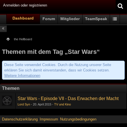
Anmelden oder registrieren
Dashboard
Forum
Mitglieder
TeamSpeak
the Hellboard
Themen mit dem Tag „Star Wars“
Diese Seite verwendet Cookies. Durch die Nutzung unserer Seite
erklären Sie sich damit einverstanden, dass wir Cookies setzen.
Weitere Informationen
Themen
Star Wars - Episode VII - Das Erwachen der Macht
Lord Syn
20. April 2015
TV und Kino
Datenschutzerklärung
Impressum
Nutzungsbedingungen