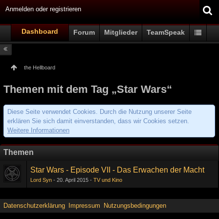
Anmelden oder registrieren
Dashboard
Forum
Mitglieder
TeamSpeak
the Hellboard
Themen mit dem Tag „Star Wars“
Diese Seite verwendet Cookies. Durch die Nutzung unserer Seite
erklären Sie sich damit einverstanden, dass wir Cookies setzen.
Weitere Informationen
Themen
Star Wars - Episode VII - Das Erwachen der Macht
Lord Syn
20. April 2015
TV und Kino
Datenschutzerklärung
Impressum
Nutzungsbedingungen