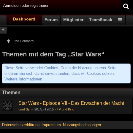
Anmelden oder registrieren
Dashboard
Forum
Mitglieder
TeamSpeak
the Hellboard
Themen mit dem Tag „Star Wars“
Diese Seite verwendet Cookies. Durch die Nutzung unserer Seite
erklären Sie sich damit einverstanden, dass wir Cookies setzen.
Weitere Informationen
Themen
Star Wars - Episode VII - Das Erwachen der Macht
Lord Syn
20. April 2015
TV und Kino
Datenschutzerklärung
Impressum
Nutzungsbedingungen