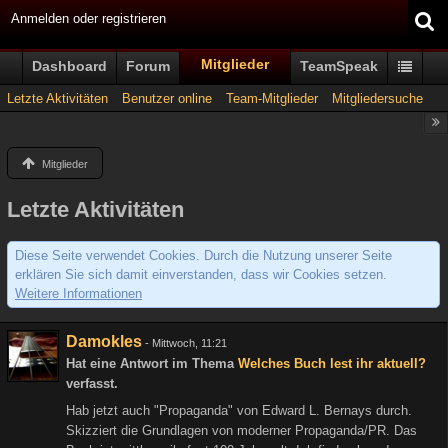
Anmelden oder registrieren
Mitglieder
Dashboard
Forum
TeamSpeak
Letzte Aktivitäten
Benutzer online
Team-Mitglieder
Mitgliedersuche
Mitglieder
Letzte Aktivitäten
Diese Seite verwendet Cookies. Durch die Nutzung unserer Seite
erklären Sie sich damit einverstanden, dass wir Cookies setzen.
Weitere Informationen
Damokles
-
Mittwoch, 11:21
Hat eine Antwort im Thema
Welches Buch lest ihr aktuell?
verfasst.
Hab jetzt auch "Propaganda" von Edward L. Bernays durch.
Skizziert die Grundlagen von moderner Propaganda/PR. Das