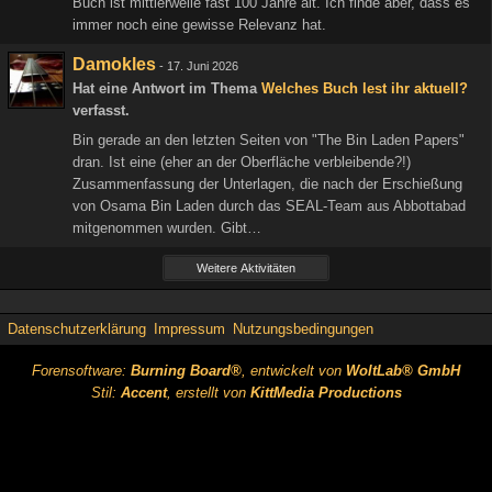
Buch ist mittlerweile fast 100 Jahre alt. Ich finde aber, dass es
immer noch eine gewisse Relevanz hat.
Damokles
-
17. Juni 2026
Hat eine Antwort im Thema
Welches Buch lest ihr aktuell?
verfasst.
Bin gerade an den letzten Seiten von "The Bin Laden Papers"
dran. Ist eine (eher an der Oberfläche verbleibende?!)
Zusammenfassung der Unterlagen, die nach der Erschießung
von Osama Bin Laden durch das SEAL-Team aus Abbottabad
mitgenommen wurden. Gibt…
Weitere Aktivitäten
Datenschutzerklärung
Impressum
Nutzungsbedingungen
Forensoftware:
Burning Board®
, entwickelt von
WoltLab® GmbH
Stil:
Accent
, erstellt von
KittMedia Productions