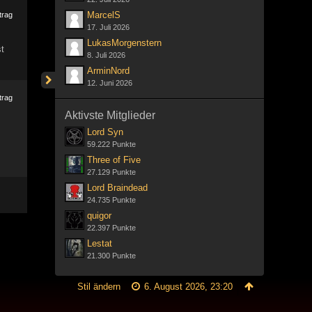
MarcelS
trag
17. Juli 2026
LukasMorgenstern
t
8. Juli 2026
ArminNord
12. Juni 2026
trag
Aktivste Mitglieder
Lord Syn
59.222 Punkte
Three of Five
27.129 Punkte
Lord Braindead
24.735 Punkte
quigor
22.397 Punkte
Lestat
21.300 Punkte
Stil ändern
6. August 2026, 23:20