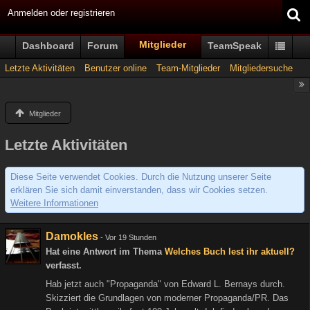
Anmelden oder registrieren
Mitglieder
Dashboard
Forum
TeamSpeak
Letzte Aktivitäten
Benutzer online
Team-Mitglieder
Mitgliedersuche
Mitglieder
Letzte Aktivitäten
Diese Seite verwendet Cookies. Durch die Nutzung unserer Seite
erklären Sie sich damit einverstanden, dass wir Cookies setzen.
Weitere Informationen
Damokles
-
Vor 19 Stunden
Hat eine Antwort im Thema
Welches Buch lest ihr aktuell?
verfasst.
Hab jetzt auch "Propaganda" von Edward L. Bernays durch.
Skizziert die Grundlagen von moderner Propaganda/PR. Das