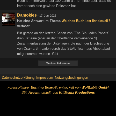
Buch ist mittlerweile fast 100 Jahre alt. Ich finde aber, dass es
immer noch eine gewisse Relevanz hat.
Damokles
-
17. Juni 2026
Hat eine Antwort im Thema
Welches Buch lest ihr aktuell?
verfasst.
Bin gerade an den letzten Seiten von "The Bin Laden Papers"
dran. Ist eine (eher an der Oberfläche verbleibende?!)
Zusammenfassung der Unterlagen, die nach der Erschießung
von Osama Bin Laden durch das SEAL-Team aus Abbottabad
mitgenommen wurden. Gibt…
Weitere Aktivitäten
Datenschutzerklärung
Impressum
Nutzungsbedingungen
Forensoftware:
Burning Board®
, entwickelt von
WoltLab® GmbH
Stil:
Accent
, erstellt von
KittMedia Productions