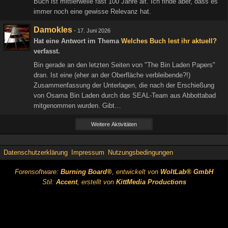
Buch ist mittlerweile fast 100 Jahre alt. Ich finde aber, dass es
immer noch eine gewisse Relevanz hat.
Damokles
-
17. Juni 2026
Hat eine Antwort im Thema
Welches Buch lest ihr aktuell?
verfasst.
Bin gerade an den letzten Seiten von "The Bin Laden Papers"
dran. Ist eine (eher an der Oberfläche verbleibende?!)
Zusammenfassung der Unterlagen, die nach der Erschießung
von Osama Bin Laden durch das SEAL-Team aus Abbottabad
mitgenommen wurden. Gibt…
Weitere Aktivitäten
Datenschutzerklärung
Impressum
Nutzungsbedingungen
Forensoftware:
Burning Board®
, entwickelt von
WoltLab® GmbH
Stil:
Accent
, erstellt von
KittMedia Productions