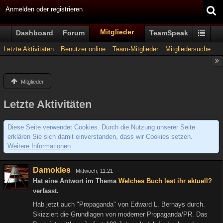
Anmelden oder registrieren
Mitglieder
Dashboard
Forum
TeamSpeak
Letzte Aktivitäten
Benutzer online
Team-Mitglieder
Mitgliedersuche
Mitglieder
Letzte Aktivitäten
Diese Seite verwendet Cookies. Durch die Nutzung unserer Seite
erklären Sie sich damit einverstanden, dass wir Cookies setzen.
Weitere Informationen
Damokles
-
Mittwoch, 11:21
Hat eine Antwort im Thema
Welches Buch lest ihr aktuell?
verfasst.
Hab jetzt auch "Propaganda" von Edward L. Bernays durch.
Skizziert die Grundlagen von moderner Propaganda/PR. Das