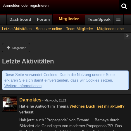
Anmelden oder registrieren
Mitglieder
Dashboard
Forum
TeamSpeak
Letzte Aktivitäten
Benutzer online
Team-Mitglieder
Mitgliedersuche
Mitglieder
Letzte Aktivitäten
Diese Seite verwendet Cookies. Durch die Nutzung unserer Seite
erklären Sie sich damit einverstanden, dass wir Cookies setzen.
Weitere Informationen
Damokles
-
Mittwoch, 11:21
Hat eine Antwort im Thema
Welches Buch lest ihr aktuell?
verfasst.
Hab jetzt auch "Propaganda" von Edward L. Bernays durch.
Skizziert die Grundlagen von moderner Propaganda/PR. Das