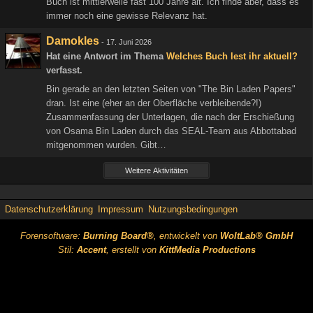
Buch ist mittlerweile fast 100 Jahre alt. Ich finde aber, dass es
immer noch eine gewisse Relevanz hat.
Damokles
-
17. Juni 2026
Hat eine Antwort im Thema
Welches Buch lest ihr aktuell?
verfasst.
Bin gerade an den letzten Seiten von "The Bin Laden Papers"
dran. Ist eine (eher an der Oberfläche verbleibende?!)
Zusammenfassung der Unterlagen, die nach der Erschießung
von Osama Bin Laden durch das SEAL-Team aus Abbottabad
mitgenommen wurden. Gibt…
Weitere Aktivitäten
Datenschutzerklärung
Impressum
Nutzungsbedingungen
Forensoftware:
Burning Board®
, entwickelt von
WoltLab® GmbH
Stil:
Accent
, erstellt von
KittMedia Productions