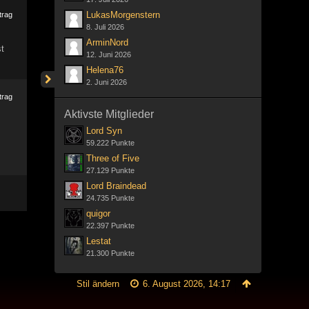
LukasMorgenstern
trag
8. Juli 2026
ArminNord
t
12. Juni 2026
Helena76
2. Juni 2026
trag
Aktivste Mitglieder
Lord Syn
59.222 Punkte
Three of Five
27.129 Punkte
Lord Braindead
24.735 Punkte
quigor
22.397 Punkte
Lestat
21.300 Punkte
Stil ändern
6. August 2026, 14:17