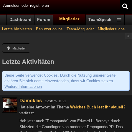
Anmelden oder registrieren
Mitglieder
Dashboard
Forum
TeamSpeak
Letzte Aktivitäten
Benutzer online
Team-Mitglieder
Mitgliedersuche
Mitglieder
Letzte Aktivitäten
Diese Seite verwendet Cookies. Durch die Nutzung unserer Seite
erklären Sie sich damit einverstanden, dass wir Cookies setzen.
Weitere Informationen
Damokles
-
Gestern, 11:21
Hat eine Antwort im Thema
Welches Buch lest ihr aktuell?
verfasst.
Hab jetzt auch "Propaganda" von Edward L. Bernays durch.
Skizziert die Grundlagen von moderner Propaganda/PR. Das