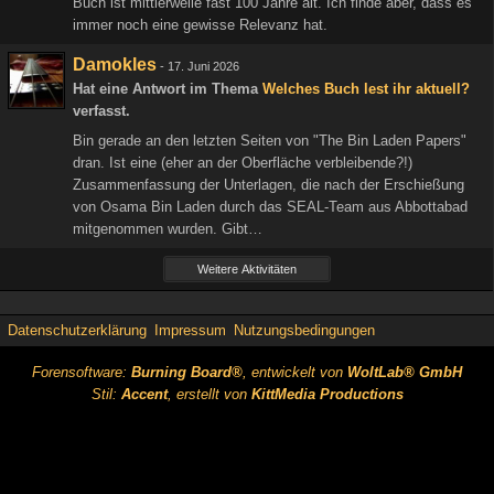
Buch ist mittlerweile fast 100 Jahre alt. Ich finde aber, dass es
immer noch eine gewisse Relevanz hat.
Damokles
-
17. Juni 2026
Hat eine Antwort im Thema
Welches Buch lest ihr aktuell?
verfasst.
Bin gerade an den letzten Seiten von "The Bin Laden Papers"
dran. Ist eine (eher an der Oberfläche verbleibende?!)
Zusammenfassung der Unterlagen, die nach der Erschießung
von Osama Bin Laden durch das SEAL-Team aus Abbottabad
mitgenommen wurden. Gibt…
Weitere Aktivitäten
Datenschutzerklärung
Impressum
Nutzungsbedingungen
Forensoftware:
Burning Board®
, entwickelt von
WoltLab® GmbH
Stil:
Accent
, erstellt von
KittMedia Productions