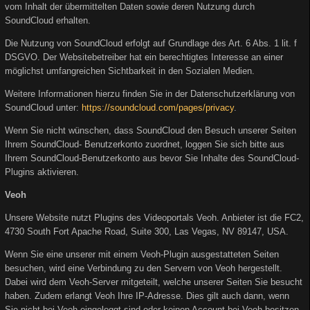
vom Inhalt der übermittelten Daten sowie deren Nutzung durch
SoundCloud erhalten.
Die Nutzung von SoundCloud erfolgt auf Grundlage des Art. 6 Abs. 1 lit. f
DSGVO. Der Websitebetreiber hat ein berechtigtes Interesse an einer
möglichst umfangreichen Sichtbarkeit in den Sozialen Medien.
Weitere Informationen hierzu finden Sie in der Datenschutzerklärung von
SoundCloud unter:
https://soundcloud.com/pages/privacy
.
Wenn Sie nicht wünschen, dass SoundCloud den Besuch unserer Seiten
Ihrem SoundCloud- Benutzerkonto zuordnet, loggen Sie sich bitte aus
Ihrem SoundCloud-Benutzerkonto aus bevor Sie Inhalte des SoundCloud-
Plugins aktivieren.
Veoh
Unsere Website nutzt Plugins des Videoportals Veoh. Anbieter ist die FC2,
4730 South Fort Apache Road, Suite 300, Las Vegas, NV 89147, USA.
Wenn Sie eine unserer mit einem Veoh-Plugin ausgestatteten Seiten
besuchen, wird eine Verbindung zu den Servern von Veoh hergestellt.
Dabei wird dem Veoh-Server mitgeteilt, welche unserer Seiten Sie besucht
haben. Zudem erlangt Veoh Ihre IP-Adresse. Dies gilt auch dann, wenn
Sie nicht bei Veoh eingeloggt sind oder keinen Account bei Veoh besitzen.