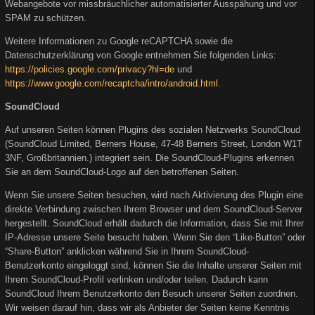
Webangebote vor missbräuchlicher automatisierter Ausspähung und vor
SPAM zu schützen.
Weitere Informationen zu Google reCAPTCHA sowie die
Datenschutzerklärung von Google entnehmen Sie folgenden Links:
https://policies.google.com/privacy?hl=de
und
https://www.google.com/recaptcha/intro/android.html
.
SoundCloud
Auf unseren Seiten können Plugins des sozialen Netzwerks SoundCloud
(SoundCloud Limited, Berners House, 47-48 Berners Street, London W1T
3NF, Großbritannien.) integriert sein. Die SoundCloud-Plugins erkennen
Sie an dem SoundCloud-Logo auf den betroffenen Seiten.
Wenn Sie unsere Seiten besuchen, wird nach Aktivierung des Plugin eine
direkte Verbindung zwischen Ihrem Browser und dem SoundCloud-Server
hergestellt. SoundCloud erhält dadurch die Information, dass Sie mit Ihrer
IP-Adresse unsere Seite besucht haben. Wenn Sie den “Like-Button” oder
“Share-Button” anklicken während Sie in Ihrem SoundCloud-
Benutzerkonto eingeloggt sind, können Sie die Inhalte unserer Seiten mit
Ihrem SoundCloud-Profil verlinken und/oder teilen. Dadurch kann
SoundCloud Ihrem Benutzerkonto den Besuch unserer Seiten zuordnen.
Wir weisen darauf hin, dass wir als Anbieter der Seiten keine Kenntnis