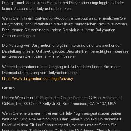
Dies gilt auch dann, wenn Sie nicht bei Dailymotion eingeloggt sind oder
keinen Account bei Dailymotion besitzen.
Wenn Sie in Ihrem Dailymotion-Account eingeloggt sind, ermöglichen Sie
Dailymotion, Ihr Surfverhalten direkt Ihrem persönlichen Profil zuzuordnen.
Dies können Sie verhindern, indem Sie sich aus Ihrem Dailymotion-
Account ausloggen.
Die Nutzung von Dailymotion erfolgt im Interesse einer ansprechenden
Darstellung unserer Online-Angebote. Dies stellt ein berechtigtes Interesse
im Sinne des Art. 6 Abs. 1 lit. f DSGVO dar.
Weitere Informationen zum Umgang mit Nutzerdaten finden Sie in der
Datenschutzerklärung von Dailymotion unter:
https://www.dailymotion.com/legal/privacy
.
GitHub
Unsere Website nutzt Plugins des Online-Dienstes GitHub. Anbieter ist
GitHub, Inc, 88 Colin P Kelly Jr St, San Francisco, CA 94107, USA.
Wenn Sie eine unserer mit einem GitHub-Plugin ausgestatteten Seiten
besuchen, wird eine Verbindung zu den Servern von GitHub hergestellt.
Dabei wird dem GitHub-Server mitgeteilt, welche unserer Seiten Sie
besucht haben. Zudem erlangt GitHub Ihre IP-Adresse. Dies gilt auch