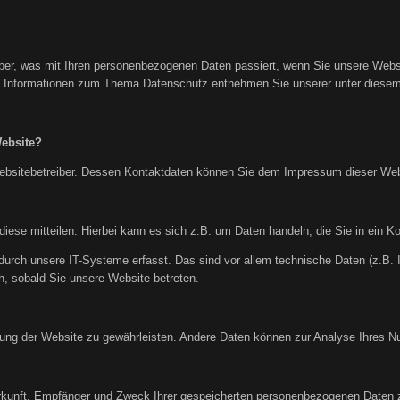
über, was mit Ihren personenbezogenen Daten passiert, wenn Sie unsere Web
che Informationen zum Thema Datenschutz entnehmen Sie unserer unter diesem
Website?
 Websitebetreiber. Dessen Kontaktdaten können Sie dem Impressum dieser We
ese mitteilen. Hierbei kann es sich z.B. um Daten handeln, die Sie in ein K
rch unsere IT-Systeme erfasst. Das sind vor allem technische Daten (z.B. I
h, sobald Sie unsere Website betreten.
tellung der Website zu gewährleisten. Andere Daten können zur Analyse Ihres 
erkunft, Empfänger und Zweck Ihrer gespeicherten personenbezogenen Daten z