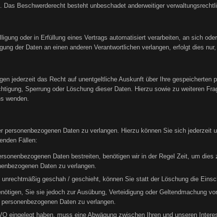
 Das Beschwerderecht besteht unbeschadet anderweitiger verwaltungsrechtlic
lligung oder in Erfüllung eines Vertrags automatisiert verarbeiten, an sich od
ung der Daten an einen anderen Verantwortlichen verlangen, erfolgt dies nur,
n jederzeit das Recht auf unentgeltliche Auskunft über Ihre gespeicherten
ichtigung, Sperrung oder Löschung dieser Daten. Hierzu sowie zu weiteren 
ns wenden.
rer personenbezogenen Daten zu verlangen. Hierzu können Sie sich jederzei
enden Fällen:
personenbezogenen Daten bestreiten, benötigen wir in der Regel Zeit, um dies
onenbezogenen Daten zu verlangen.
unrechtmäßig geschah / geschieht, können Sie statt der Löschung die Einsc
nötigen, Sie sie jedoch zur Ausübung, Verteidigung oder Geltendmachung vo
r personenbezogenen Daten zu verlangen.
O eingelegt haben, muss eine Abwägung zwischen Ihren und unseren Intere