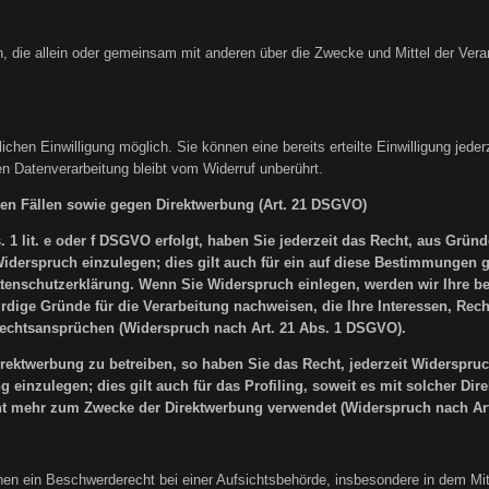
erson, die allein oder gemeinsam mit anderen über die Zwecke und Mittel der V
chen Einwilligung möglich. Sie können eine bereits erteilte Einwilligung jederz
en Datenverarbeitung bleibt vom Widerruf unberührt.
en Fällen sowie gegen Direktwerbung (Art. 21 DSGVO)
1 lit. e oder f DSGVO erfolgt, haben Sie jederzeit das Recht, aus Gründ
erspruch einzulegen; dies gilt auch für ein auf diese Bestimmungen ges
atenschutzerklärung. Wenn Sie Widerspruch einlegen, werden wir Ihre 
dige Gründe für die Verarbeitung nachweisen, die Ihre Interessen, Rech
chtsansprüchen (Widerspruch nach Art. 21 Abs. 1 DSGVO).
ektwerbung zu betreiben, so haben Sie das Recht, jederzeit Widerspruch
inzulegen; dies gilt auch für das Profiling, soweit es mit solcher Di
t mehr zum Zwecke der Direktwerbung verwendet (Widerspruch nach Art
n ein Beschwerderecht bei einer Aufsichtsbehörde, insbesondere in dem Mitgl