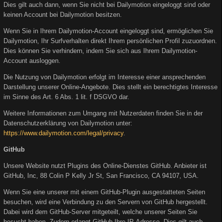
Dies gilt auch dann, wenn Sie nicht bei Dailymotion eingeloggt sind oder
keinen Account bei Dailymotion besitzen.
Wenn Sie in Ihrem Dailymotion-Account eingeloggt sind, ermöglichen Sie
Dailymotion, Ihr Surfverhalten direkt Ihrem persönlichen Profil zuzuordnen.
Dies können Sie verhindern, indem Sie sich aus Ihrem Dailymotion-
Account ausloggen.
Die Nutzung von Dailymotion erfolgt im Interesse einer ansprechenden
Darstellung unserer Online-Angebote. Dies stellt ein berechtigtes Interesse
im Sinne des Art. 6 Abs. 1 lit. f DSGVO dar.
Weitere Informationen zum Umgang mit Nutzerdaten finden Sie in der
Datenschutzerklärung von Dailymotion unter:
https://www.dailymotion.com/legal/privacy
.
GitHub
Unsere Website nutzt Plugins des Online-Dienstes GitHub. Anbieter ist
GitHub, Inc, 88 Colin P Kelly Jr St, San Francisco, CA 94107, USA.
Wenn Sie eine unserer mit einem GitHub-Plugin ausgestatteten Seiten
besuchen, wird eine Verbindung zu den Servern von GitHub hergestellt.
Dabei wird dem GitHub-Server mitgeteilt, welche unserer Seiten Sie
besucht haben. Zudem erlangt GitHub Ihre IP-Adresse. Dies gilt auch