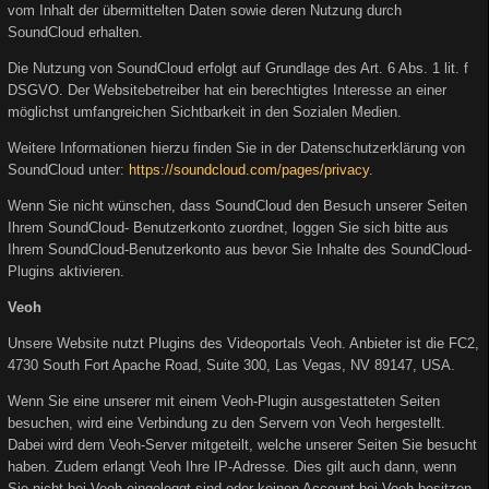
vom Inhalt der übermittelten Daten sowie deren Nutzung durch
SoundCloud erhalten.
Die Nutzung von SoundCloud erfolgt auf Grundlage des Art. 6 Abs. 1 lit. f
DSGVO. Der Websitebetreiber hat ein berechtigtes Interesse an einer
möglichst umfangreichen Sichtbarkeit in den Sozialen Medien.
Weitere Informationen hierzu finden Sie in der Datenschutzerklärung von
SoundCloud unter:
https://soundcloud.com/pages/privacy
.
Wenn Sie nicht wünschen, dass SoundCloud den Besuch unserer Seiten
Ihrem SoundCloud- Benutzerkonto zuordnet, loggen Sie sich bitte aus
Ihrem SoundCloud-Benutzerkonto aus bevor Sie Inhalte des SoundCloud-
Plugins aktivieren.
Veoh
Unsere Website nutzt Plugins des Videoportals Veoh. Anbieter ist die FC2,
4730 South Fort Apache Road, Suite 300, Las Vegas, NV 89147, USA.
Wenn Sie eine unserer mit einem Veoh-Plugin ausgestatteten Seiten
besuchen, wird eine Verbindung zu den Servern von Veoh hergestellt.
Dabei wird dem Veoh-Server mitgeteilt, welche unserer Seiten Sie besucht
haben. Zudem erlangt Veoh Ihre IP-Adresse. Dies gilt auch dann, wenn
Sie nicht bei Veoh eingeloggt sind oder keinen Account bei Veoh besitzen.