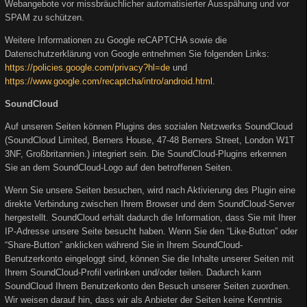
Webangebote vor missbräuchlicher automatisierter Ausspähung und vor
SPAM zu schützen.
Weitere Informationen zu Google reCAPTCHA sowie die
Datenschutzerklärung von Google entnehmen Sie folgenden Links:
https://policies.google.com/privacy?hl=de
und
https://www.google.com/recaptcha/intro/android.html
.
SoundCloud
Auf unseren Seiten können Plugins des sozialen Netzwerks SoundCloud
(SoundCloud Limited, Berners House, 47-48 Berners Street, London W1T
3NF, Großbritannien.) integriert sein. Die SoundCloud-Plugins erkennen
Sie an dem SoundCloud-Logo auf den betroffenen Seiten.
Wenn Sie unsere Seiten besuchen, wird nach Aktivierung des Plugin eine
direkte Verbindung zwischen Ihrem Browser und dem SoundCloud-Server
hergestellt. SoundCloud erhält dadurch die Information, dass Sie mit Ihrer
IP-Adresse unsere Seite besucht haben. Wenn Sie den “Like-Button” oder
“Share-Button” anklicken während Sie in Ihrem SoundCloud-
Benutzerkonto eingeloggt sind, können Sie die Inhalte unserer Seiten mit
Ihrem SoundCloud-Profil verlinken und/oder teilen. Dadurch kann
SoundCloud Ihrem Benutzerkonto den Besuch unserer Seiten zuordnen.
Wir weisen darauf hin, dass wir als Anbieter der Seiten keine Kenntnis