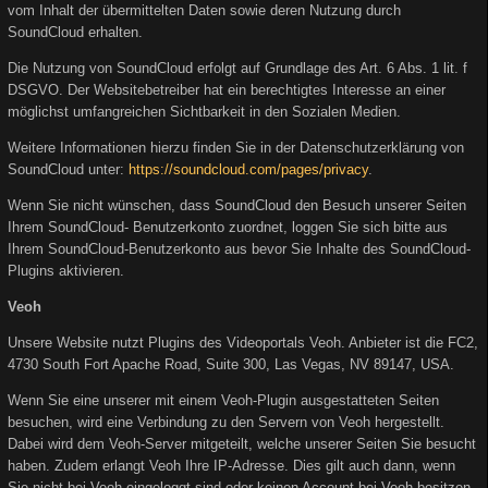
vom Inhalt der übermittelten Daten sowie deren Nutzung durch
SoundCloud erhalten.
Die Nutzung von SoundCloud erfolgt auf Grundlage des Art. 6 Abs. 1 lit. f
DSGVO. Der Websitebetreiber hat ein berechtigtes Interesse an einer
möglichst umfangreichen Sichtbarkeit in den Sozialen Medien.
Weitere Informationen hierzu finden Sie in der Datenschutzerklärung von
SoundCloud unter:
https://soundcloud.com/pages/privacy
.
Wenn Sie nicht wünschen, dass SoundCloud den Besuch unserer Seiten
Ihrem SoundCloud- Benutzerkonto zuordnet, loggen Sie sich bitte aus
Ihrem SoundCloud-Benutzerkonto aus bevor Sie Inhalte des SoundCloud-
Plugins aktivieren.
Veoh
Unsere Website nutzt Plugins des Videoportals Veoh. Anbieter ist die FC2,
4730 South Fort Apache Road, Suite 300, Las Vegas, NV 89147, USA.
Wenn Sie eine unserer mit einem Veoh-Plugin ausgestatteten Seiten
besuchen, wird eine Verbindung zu den Servern von Veoh hergestellt.
Dabei wird dem Veoh-Server mitgeteilt, welche unserer Seiten Sie besucht
haben. Zudem erlangt Veoh Ihre IP-Adresse. Dies gilt auch dann, wenn
Sie nicht bei Veoh eingeloggt sind oder keinen Account bei Veoh besitzen.