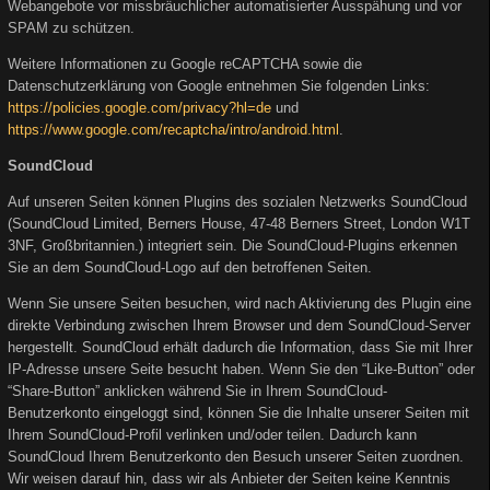
Webangebote vor missbräuchlicher automatisierter Ausspähung und vor
SPAM zu schützen.
Weitere Informationen zu Google reCAPTCHA sowie die
Datenschutzerklärung von Google entnehmen Sie folgenden Links:
https://policies.google.com/privacy?hl=de
und
https://www.google.com/recaptcha/intro/android.html
.
SoundCloud
Auf unseren Seiten können Plugins des sozialen Netzwerks SoundCloud
(SoundCloud Limited, Berners House, 47-48 Berners Street, London W1T
3NF, Großbritannien.) integriert sein. Die SoundCloud-Plugins erkennen
Sie an dem SoundCloud-Logo auf den betroffenen Seiten.
Wenn Sie unsere Seiten besuchen, wird nach Aktivierung des Plugin eine
direkte Verbindung zwischen Ihrem Browser und dem SoundCloud-Server
hergestellt. SoundCloud erhält dadurch die Information, dass Sie mit Ihrer
IP-Adresse unsere Seite besucht haben. Wenn Sie den “Like-Button” oder
“Share-Button” anklicken während Sie in Ihrem SoundCloud-
Benutzerkonto eingeloggt sind, können Sie die Inhalte unserer Seiten mit
Ihrem SoundCloud-Profil verlinken und/oder teilen. Dadurch kann
SoundCloud Ihrem Benutzerkonto den Besuch unserer Seiten zuordnen.
Wir weisen darauf hin, dass wir als Anbieter der Seiten keine Kenntnis