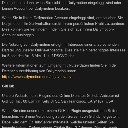
Dies gilt auch dann, wenn Sie nicht bei Dailymotion eingeloggt sind oder
keinen Account bei Dailymotion besitzen.
Wenn Sie in Ihrem Dailymotion-Account eingeloggt sind, ermöglichen Sie
Dailymotion, Ihr Surfverhalten direkt Ihrem persönlichen Profil zuzuordnen.
Dies können Sie verhindern, indem Sie sich aus Ihrem Dailymotion-
Account ausloggen.
Die Nutzung von Dailymotion erfolgt im Interesse einer ansprechenden
Darstellung unserer Online-Angebote. Dies stellt ein berechtigtes Interesse
im Sinne des Art. 6 Abs. 1 lit. f DSGVO dar.
Weitere Informationen zum Umgang mit Nutzerdaten finden Sie in der
Datenschutzerklärung von Dailymotion unter:
https://www.dailymotion.com/legal/privacy
.
GitHub
Unsere Website nutzt Plugins des Online-Dienstes GitHub. Anbieter ist
GitHub, Inc, 88 Colin P Kelly Jr St, San Francisco, CA 94107, USA.
Wenn Sie eine unserer mit einem GitHub-Plugin ausgestatteten Seiten
besuchen, wird eine Verbindung zu den Servern von GitHub hergestellt.
Dabei wird dem GitHub-Server mitgeteilt, welche unserer Seiten Sie
besucht haben. Zudem erlangt GitHub Ihre IP-Adresse. Dies gilt auch