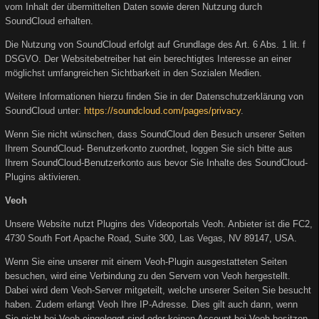
vom Inhalt der übermittelten Daten sowie deren Nutzung durch
SoundCloud erhalten.
Die Nutzung von SoundCloud erfolgt auf Grundlage des Art. 6 Abs. 1 lit. f
DSGVO. Der Websitebetreiber hat ein berechtigtes Interesse an einer
möglichst umfangreichen Sichtbarkeit in den Sozialen Medien.
Weitere Informationen hierzu finden Sie in der Datenschutzerklärung von
SoundCloud unter:
https://soundcloud.com/pages/privacy
.
Wenn Sie nicht wünschen, dass SoundCloud den Besuch unserer Seiten
Ihrem SoundCloud- Benutzerkonto zuordnet, loggen Sie sich bitte aus
Ihrem SoundCloud-Benutzerkonto aus bevor Sie Inhalte des SoundCloud-
Plugins aktivieren.
Veoh
Unsere Website nutzt Plugins des Videoportals Veoh. Anbieter ist die FC2,
4730 South Fort Apache Road, Suite 300, Las Vegas, NV 89147, USA.
Wenn Sie eine unserer mit einem Veoh-Plugin ausgestatteten Seiten
besuchen, wird eine Verbindung zu den Servern von Veoh hergestellt.
Dabei wird dem Veoh-Server mitgeteilt, welche unserer Seiten Sie besucht
haben. Zudem erlangt Veoh Ihre IP-Adresse. Dies gilt auch dann, wenn
Sie nicht bei Veoh eingeloggt sind oder keinen Account bei Veoh besitzen.