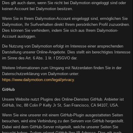
Dies gilt auch dann, wenn Sie nicht bei Dailymotion eingeloggt sind oder
keinen Account bei Dailymotion besitzen.
Wenn Sie in Ihrem Dailymotion-Account eingeloggt sind, ermöglichen Sie
Dailymotion, Ihr Surfverhalten direkt Ihrem persönlichen Profil zuzuordnen.
Dies können Sie verhindern, indem Sie sich aus Ihrem Dailymotion-
Account ausloggen.
Die Nutzung von Dailymotion erfolgt im Interesse einer ansprechenden
Darstellung unserer Online-Angebote. Dies stellt ein berechtigtes Interesse
im Sinne des Art. 6 Abs. 1 lit. f DSGVO dar.
Weitere Informationen zum Umgang mit Nutzerdaten finden Sie in der
Datenschutzerklärung von Dailymotion unter:
https://www.dailymotion.com/legal/privacy
.
GitHub
Unsere Website nutzt Plugins des Online-Dienstes GitHub. Anbieter ist
GitHub, Inc, 88 Colin P Kelly Jr St, San Francisco, CA 94107, USA.
Wenn Sie eine unserer mit einem GitHub-Plugin ausgestatteten Seiten
besuchen, wird eine Verbindung zu den Servern von GitHub hergestellt.
Dabei wird dem GitHub-Server mitgeteilt, welche unserer Seiten Sie
besucht haben. Zudem erlangt GitHub Ihre IP-Adresse. Dies gilt auch