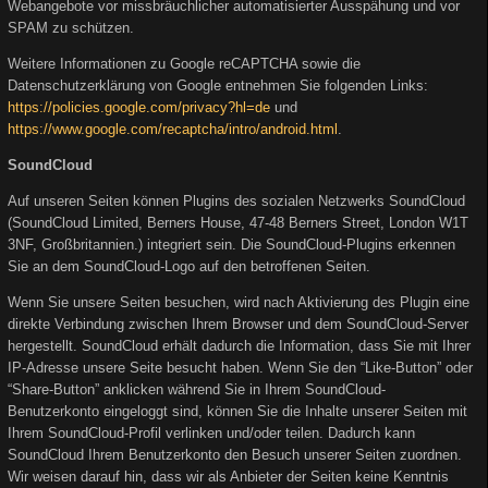
Webangebote vor missbräuchlicher automatisierter Ausspähung und vor
SPAM zu schützen.
Weitere Informationen zu Google reCAPTCHA sowie die
Datenschutzerklärung von Google entnehmen Sie folgenden Links:
https://policies.google.com/privacy?hl=de
und
https://www.google.com/recaptcha/intro/android.html
.
SoundCloud
Auf unseren Seiten können Plugins des sozialen Netzwerks SoundCloud
(SoundCloud Limited, Berners House, 47-48 Berners Street, London W1T
3NF, Großbritannien.) integriert sein. Die SoundCloud-Plugins erkennen
Sie an dem SoundCloud-Logo auf den betroffenen Seiten.
Wenn Sie unsere Seiten besuchen, wird nach Aktivierung des Plugin eine
direkte Verbindung zwischen Ihrem Browser und dem SoundCloud-Server
hergestellt. SoundCloud erhält dadurch die Information, dass Sie mit Ihrer
IP-Adresse unsere Seite besucht haben. Wenn Sie den “Like-Button” oder
“Share-Button” anklicken während Sie in Ihrem SoundCloud-
Benutzerkonto eingeloggt sind, können Sie die Inhalte unserer Seiten mit
Ihrem SoundCloud-Profil verlinken und/oder teilen. Dadurch kann
SoundCloud Ihrem Benutzerkonto den Besuch unserer Seiten zuordnen.
Wir weisen darauf hin, dass wir als Anbieter der Seiten keine Kenntnis