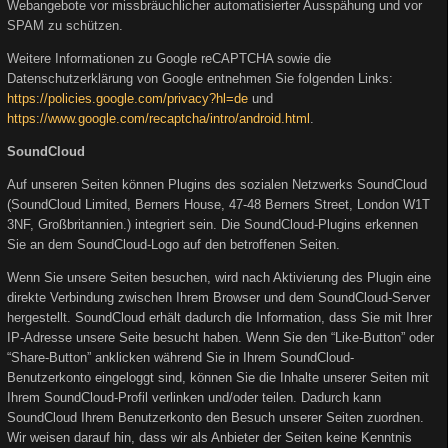
Webangebote vor missbräuchlicher automatisierter Ausspähung und vor
SPAM zu schützen.
Weitere Informationen zu Google reCAPTCHA sowie die
Datenschutzerklärung von Google entnehmen Sie folgenden Links:
https://policies.google.com/privacy?hl=de
und
https://www.google.com/recaptcha/intro/android.html
.
SoundCloud
Auf unseren Seiten können Plugins des sozialen Netzwerks SoundCloud
(SoundCloud Limited, Berners House, 47-48 Berners Street, London W1T
3NF, Großbritannien.) integriert sein. Die SoundCloud-Plugins erkennen
Sie an dem SoundCloud-Logo auf den betroffenen Seiten.
Wenn Sie unsere Seiten besuchen, wird nach Aktivierung des Plugin eine
direkte Verbindung zwischen Ihrem Browser und dem SoundCloud-Server
hergestellt. SoundCloud erhält dadurch die Information, dass Sie mit Ihrer
IP-Adresse unsere Seite besucht haben. Wenn Sie den “Like-Button” oder
“Share-Button” anklicken während Sie in Ihrem SoundCloud-
Benutzerkonto eingeloggt sind, können Sie die Inhalte unserer Seiten mit
Ihrem SoundCloud-Profil verlinken und/oder teilen. Dadurch kann
SoundCloud Ihrem Benutzerkonto den Besuch unserer Seiten zuordnen.
Wir weisen darauf hin, dass wir als Anbieter der Seiten keine Kenntnis