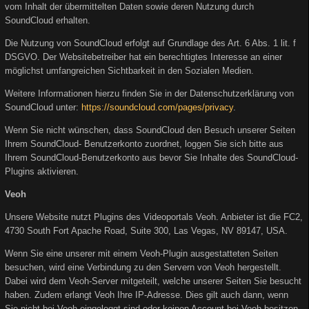
vom Inhalt der übermittelten Daten sowie deren Nutzung durch
SoundCloud erhalten.
Die Nutzung von SoundCloud erfolgt auf Grundlage des Art. 6 Abs. 1 lit. f
DSGVO. Der Websitebetreiber hat ein berechtigtes Interesse an einer
möglichst umfangreichen Sichtbarkeit in den Sozialen Medien.
Weitere Informationen hierzu finden Sie in der Datenschutzerklärung von
SoundCloud unter:
https://soundcloud.com/pages/privacy
.
Wenn Sie nicht wünschen, dass SoundCloud den Besuch unserer Seiten
Ihrem SoundCloud- Benutzerkonto zuordnet, loggen Sie sich bitte aus
Ihrem SoundCloud-Benutzerkonto aus bevor Sie Inhalte des SoundCloud-
Plugins aktivieren.
Veoh
Unsere Website nutzt Plugins des Videoportals Veoh. Anbieter ist die FC2,
4730 South Fort Apache Road, Suite 300, Las Vegas, NV 89147, USA.
Wenn Sie eine unserer mit einem Veoh-Plugin ausgestatteten Seiten
besuchen, wird eine Verbindung zu den Servern von Veoh hergestellt.
Dabei wird dem Veoh-Server mitgeteilt, welche unserer Seiten Sie besucht
haben. Zudem erlangt Veoh Ihre IP-Adresse. Dies gilt auch dann, wenn
Sie nicht bei Veoh eingeloggt sind oder keinen Account bei Veoh besitzen.