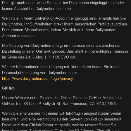
Dies gilt auch dann, wenn Sie nicht bei Dailymotion eingeloggt sind oder
keinen Account bei Dailymotion besitzen.
Wenn Sie in Ihrem Dailymotion-Account eingeloggt sind, ermöglichen Sie
Dailymotion, Ihr Surfverhalten direkt Ihrem persönlichen Profil zuzuordnen.
Dies können Sie verhindern, indem Sie sich aus Ihrem Dailymotion-
Account ausloggen.
Die Nutzung von Dailymotion erfolgt im Interesse einer ansprechenden
Darstellung unserer Online-Angebote. Dies stellt ein berechtigtes Interesse
im Sinne des Art. 6 Abs. 1 lit. f DSGVO dar.
Weitere Informationen zum Umgang mit Nutzerdaten finden Sie in der
Datenschutzerklärung von Dailymotion unter:
https://www.dailymotion.com/legal/privacy
.
GitHub
Unsere Website nutzt Plugins des Online-Dienstes GitHub. Anbieter ist
GitHub, Inc, 88 Colin P Kelly Jr St, San Francisco, CA 94107, USA.
Wenn Sie eine unserer mit einem GitHub-Plugin ausgestatteten Seiten
besuchen, wird eine Verbindung zu den Servern von GitHub hergestellt.
Dabei wird dem GitHub-Server mitgeteilt, welche unserer Seiten Sie
besucht haben. Zudem erlangt GitHub Ihre IP-Adresse. Dies gilt auch