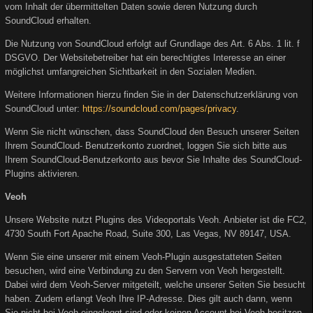
vom Inhalt der übermittelten Daten sowie deren Nutzung durch
SoundCloud erhalten.
Die Nutzung von SoundCloud erfolgt auf Grundlage des Art. 6 Abs. 1 lit. f
DSGVO. Der Websitebetreiber hat ein berechtigtes Interesse an einer
möglichst umfangreichen Sichtbarkeit in den Sozialen Medien.
Weitere Informationen hierzu finden Sie in der Datenschutzerklärung von
SoundCloud unter:
https://soundcloud.com/pages/privacy
.
Wenn Sie nicht wünschen, dass SoundCloud den Besuch unserer Seiten
Ihrem SoundCloud- Benutzerkonto zuordnet, loggen Sie sich bitte aus
Ihrem SoundCloud-Benutzerkonto aus bevor Sie Inhalte des SoundCloud-
Plugins aktivieren.
Veoh
Unsere Website nutzt Plugins des Videoportals Veoh. Anbieter ist die FC2,
4730 South Fort Apache Road, Suite 300, Las Vegas, NV 89147, USA.
Wenn Sie eine unserer mit einem Veoh-Plugin ausgestatteten Seiten
besuchen, wird eine Verbindung zu den Servern von Veoh hergestellt.
Dabei wird dem Veoh-Server mitgeteilt, welche unserer Seiten Sie besucht
haben. Zudem erlangt Veoh Ihre IP-Adresse. Dies gilt auch dann, wenn
Sie nicht bei Veoh eingeloggt sind oder keinen Account bei Veoh besitzen.