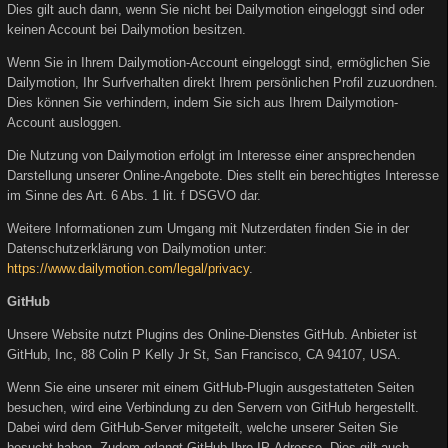
Dies gilt auch dann, wenn Sie nicht bei Dailymotion eingeloggt sind oder
keinen Account bei Dailymotion besitzen.
Wenn Sie in Ihrem Dailymotion-Account eingeloggt sind, ermöglichen Sie
Dailymotion, Ihr Surfverhalten direkt Ihrem persönlichen Profil zuzuordnen.
Dies können Sie verhindern, indem Sie sich aus Ihrem Dailymotion-
Account ausloggen.
Die Nutzung von Dailymotion erfolgt im Interesse einer ansprechenden
Darstellung unserer Online-Angebote. Dies stellt ein berechtigtes Interesse
im Sinne des Art. 6 Abs. 1 lit. f DSGVO dar.
Weitere Informationen zum Umgang mit Nutzerdaten finden Sie in der
Datenschutzerklärung von Dailymotion unter:
https://www.dailymotion.com/legal/privacy
.
GitHub
Unsere Website nutzt Plugins des Online-Dienstes GitHub. Anbieter ist
GitHub, Inc, 88 Colin P Kelly Jr St, San Francisco, CA 94107, USA.
Wenn Sie eine unserer mit einem GitHub-Plugin ausgestatteten Seiten
besuchen, wird eine Verbindung zu den Servern von GitHub hergestellt.
Dabei wird dem GitHub-Server mitgeteilt, welche unserer Seiten Sie
besucht haben. Zudem erlangt GitHub Ihre IP-Adresse. Dies gilt auch