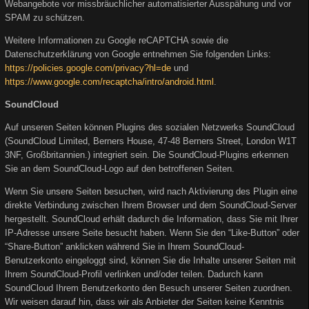
Webangebote vor missbräuchlicher automatisierter Ausspähung und vor
SPAM zu schützen.
Weitere Informationen zu Google reCAPTCHA sowie die
Datenschutzerklärung von Google entnehmen Sie folgenden Links:
https://policies.google.com/privacy?hl=de
und
https://www.google.com/recaptcha/intro/android.html
.
SoundCloud
Auf unseren Seiten können Plugins des sozialen Netzwerks SoundCloud
(SoundCloud Limited, Berners House, 47-48 Berners Street, London W1T
3NF, Großbritannien.) integriert sein. Die SoundCloud-Plugins erkennen
Sie an dem SoundCloud-Logo auf den betroffenen Seiten.
Wenn Sie unsere Seiten besuchen, wird nach Aktivierung des Plugin eine
direkte Verbindung zwischen Ihrem Browser und dem SoundCloud-Server
hergestellt. SoundCloud erhält dadurch die Information, dass Sie mit Ihrer
IP-Adresse unsere Seite besucht haben. Wenn Sie den “Like-Button” oder
“Share-Button” anklicken während Sie in Ihrem SoundCloud-
Benutzerkonto eingeloggt sind, können Sie die Inhalte unserer Seiten mit
Ihrem SoundCloud-Profil verlinken und/oder teilen. Dadurch kann
SoundCloud Ihrem Benutzerkonto den Besuch unserer Seiten zuordnen.
Wir weisen darauf hin, dass wir als Anbieter der Seiten keine Kenntnis