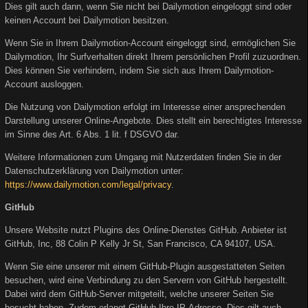
Dies gilt auch dann, wenn Sie nicht bei Dailymotion eingeloggt sind oder
keinen Account bei Dailymotion besitzen.
Wenn Sie in Ihrem Dailymotion-Account eingeloggt sind, ermöglichen Sie
Dailymotion, Ihr Surfverhalten direkt Ihrem persönlichen Profil zuzuordnen.
Dies können Sie verhindern, indem Sie sich aus Ihrem Dailymotion-
Account ausloggen.
Die Nutzung von Dailymotion erfolgt im Interesse einer ansprechenden
Darstellung unserer Online-Angebote. Dies stellt ein berechtigtes Interesse
im Sinne des Art. 6 Abs. 1 lit. f DSGVO dar.
Weitere Informationen zum Umgang mit Nutzerdaten finden Sie in der
Datenschutzerklärung von Dailymotion unter:
https://www.dailymotion.com/legal/privacy
.
GitHub
Unsere Website nutzt Plugins des Online-Dienstes GitHub. Anbieter ist
GitHub, Inc, 88 Colin P Kelly Jr St, San Francisco, CA 94107, USA.
Wenn Sie eine unserer mit einem GitHub-Plugin ausgestatteten Seiten
besuchen, wird eine Verbindung zu den Servern von GitHub hergestellt.
Dabei wird dem GitHub-Server mitgeteilt, welche unserer Seiten Sie
besucht haben. Zudem erlangt GitHub Ihre IP-Adresse. Dies gilt auch