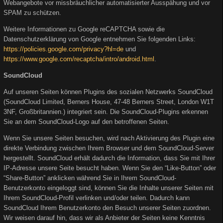
Webangebote vor missbräuchlicher automatisierter Ausspähung und vor
SPAM zu schützen.
Weitere Informationen zu Google reCAPTCHA sowie die
Datenschutzerklärung von Google entnehmen Sie folgenden Links:
https://policies.google.com/privacy?hl=de
und
https://www.google.com/recaptcha/intro/android.html
.
SoundCloud
Auf unseren Seiten können Plugins des sozialen Netzwerks SoundCloud
(SoundCloud Limited, Berners House, 47-48 Berners Street, London W1T
3NF, Großbritannien.) integriert sein. Die SoundCloud-Plugins erkennen
Sie an dem SoundCloud-Logo auf den betroffenen Seiten.
Wenn Sie unsere Seiten besuchen, wird nach Aktivierung des Plugin eine
direkte Verbindung zwischen Ihrem Browser und dem SoundCloud-Server
hergestellt. SoundCloud erhält dadurch die Information, dass Sie mit Ihrer
IP-Adresse unsere Seite besucht haben. Wenn Sie den “Like-Button” oder
“Share-Button” anklicken während Sie in Ihrem SoundCloud-
Benutzerkonto eingeloggt sind, können Sie die Inhalte unserer Seiten mit
Ihrem SoundCloud-Profil verlinken und/oder teilen. Dadurch kann
SoundCloud Ihrem Benutzerkonto den Besuch unserer Seiten zuordnen.
Wir weisen darauf hin, dass wir als Anbieter der Seiten keine Kenntnis