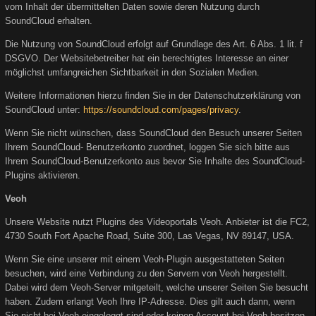
vom Inhalt der übermittelten Daten sowie deren Nutzung durch
SoundCloud erhalten.
Die Nutzung von SoundCloud erfolgt auf Grundlage des Art. 6 Abs. 1 lit. f
DSGVO. Der Websitebetreiber hat ein berechtigtes Interesse an einer
möglichst umfangreichen Sichtbarkeit in den Sozialen Medien.
Weitere Informationen hierzu finden Sie in der Datenschutzerklärung von
SoundCloud unter:
https://soundcloud.com/pages/privacy
.
Wenn Sie nicht wünschen, dass SoundCloud den Besuch unserer Seiten
Ihrem SoundCloud- Benutzerkonto zuordnet, loggen Sie sich bitte aus
Ihrem SoundCloud-Benutzerkonto aus bevor Sie Inhalte des SoundCloud-
Plugins aktivieren.
Veoh
Unsere Website nutzt Plugins des Videoportals Veoh. Anbieter ist die FC2,
4730 South Fort Apache Road, Suite 300, Las Vegas, NV 89147, USA.
Wenn Sie eine unserer mit einem Veoh-Plugin ausgestatteten Seiten
besuchen, wird eine Verbindung zu den Servern von Veoh hergestellt.
Dabei wird dem Veoh-Server mitgeteilt, welche unserer Seiten Sie besucht
haben. Zudem erlangt Veoh Ihre IP-Adresse. Dies gilt auch dann, wenn
Sie nicht bei Veoh eingeloggt sind oder keinen Account bei Veoh besitzen.