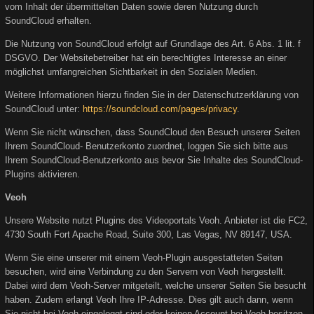
vom Inhalt der übermittelten Daten sowie deren Nutzung durch
SoundCloud erhalten.
Die Nutzung von SoundCloud erfolgt auf Grundlage des Art. 6 Abs. 1 lit. f
DSGVO. Der Websitebetreiber hat ein berechtigtes Interesse an einer
möglichst umfangreichen Sichtbarkeit in den Sozialen Medien.
Weitere Informationen hierzu finden Sie in der Datenschutzerklärung von
SoundCloud unter:
https://soundcloud.com/pages/privacy
.
Wenn Sie nicht wünschen, dass SoundCloud den Besuch unserer Seiten
Ihrem SoundCloud- Benutzerkonto zuordnet, loggen Sie sich bitte aus
Ihrem SoundCloud-Benutzerkonto aus bevor Sie Inhalte des SoundCloud-
Plugins aktivieren.
Veoh
Unsere Website nutzt Plugins des Videoportals Veoh. Anbieter ist die FC2,
4730 South Fort Apache Road, Suite 300, Las Vegas, NV 89147, USA.
Wenn Sie eine unserer mit einem Veoh-Plugin ausgestatteten Seiten
besuchen, wird eine Verbindung zu den Servern von Veoh hergestellt.
Dabei wird dem Veoh-Server mitgeteilt, welche unserer Seiten Sie besucht
haben. Zudem erlangt Veoh Ihre IP-Adresse. Dies gilt auch dann, wenn
Sie nicht bei Veoh eingeloggt sind oder keinen Account bei Veoh besitzen.