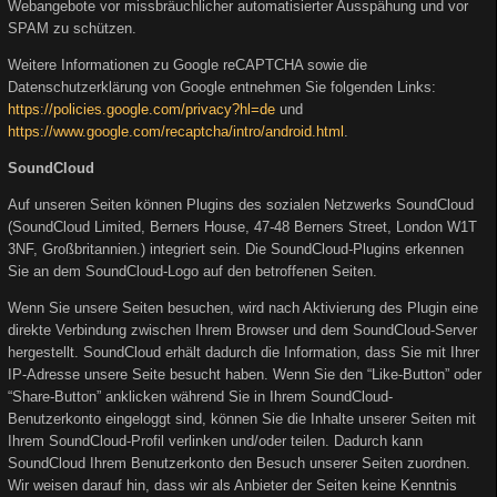
Webangebote vor missbräuchlicher automatisierter Ausspähung und vor
SPAM zu schützen.
Weitere Informationen zu Google reCAPTCHA sowie die
Datenschutzerklärung von Google entnehmen Sie folgenden Links:
https://policies.google.com/privacy?hl=de
und
https://www.google.com/recaptcha/intro/android.html
.
SoundCloud
Auf unseren Seiten können Plugins des sozialen Netzwerks SoundCloud
(SoundCloud Limited, Berners House, 47-48 Berners Street, London W1T
3NF, Großbritannien.) integriert sein. Die SoundCloud-Plugins erkennen
Sie an dem SoundCloud-Logo auf den betroffenen Seiten.
Wenn Sie unsere Seiten besuchen, wird nach Aktivierung des Plugin eine
direkte Verbindung zwischen Ihrem Browser und dem SoundCloud-Server
hergestellt. SoundCloud erhält dadurch die Information, dass Sie mit Ihrer
IP-Adresse unsere Seite besucht haben. Wenn Sie den “Like-Button” oder
“Share-Button” anklicken während Sie in Ihrem SoundCloud-
Benutzerkonto eingeloggt sind, können Sie die Inhalte unserer Seiten mit
Ihrem SoundCloud-Profil verlinken und/oder teilen. Dadurch kann
SoundCloud Ihrem Benutzerkonto den Besuch unserer Seiten zuordnen.
Wir weisen darauf hin, dass wir als Anbieter der Seiten keine Kenntnis