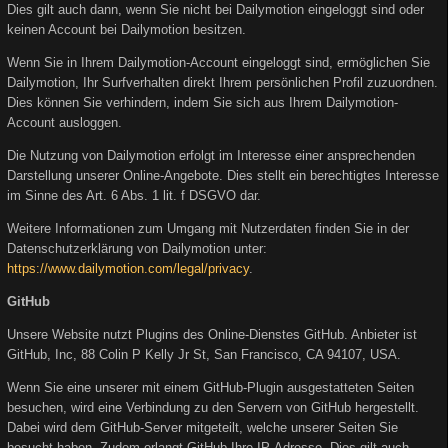
Dies gilt auch dann, wenn Sie nicht bei Dailymotion eingeloggt sind oder
keinen Account bei Dailymotion besitzen.
Wenn Sie in Ihrem Dailymotion-Account eingeloggt sind, ermöglichen Sie
Dailymotion, Ihr Surfverhalten direkt Ihrem persönlichen Profil zuzuordnen.
Dies können Sie verhindern, indem Sie sich aus Ihrem Dailymotion-
Account ausloggen.
Die Nutzung von Dailymotion erfolgt im Interesse einer ansprechenden
Darstellung unserer Online-Angebote. Dies stellt ein berechtigtes Interesse
im Sinne des Art. 6 Abs. 1 lit. f DSGVO dar.
Weitere Informationen zum Umgang mit Nutzerdaten finden Sie in der
Datenschutzerklärung von Dailymotion unter:
https://www.dailymotion.com/legal/privacy
.
GitHub
Unsere Website nutzt Plugins des Online-Dienstes GitHub. Anbieter ist
GitHub, Inc, 88 Colin P Kelly Jr St, San Francisco, CA 94107, USA.
Wenn Sie eine unserer mit einem GitHub-Plugin ausgestatteten Seiten
besuchen, wird eine Verbindung zu den Servern von GitHub hergestellt.
Dabei wird dem GitHub-Server mitgeteilt, welche unserer Seiten Sie
besucht haben. Zudem erlangt GitHub Ihre IP-Adresse. Dies gilt auch