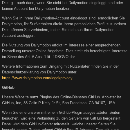
Dies gilt auch dann, wenn Sie nicht bei Dailymotion eingeloggt sind oder
keinen Account bei Dailymotion besitzen.
Wenn Sie in Ihrem Dailymotion-Account eingeloggt sind, ermöglichen Sie
Dailymotion, Ihr Surfverhalten direkt Ihrem persönlichen Profil zuzuordnen.
Dies können Sie verhindern, indem Sie sich aus Ihrem Dailymotion-
Account ausloggen.
Die Nutzung von Dailymotion erfolgt im Interesse einer ansprechenden
Darstellung unserer Online-Angebote. Dies stellt ein berechtigtes Interesse
im Sinne des Art. 6 Abs. 1 lit. f DSGVO dar.
Weitere Informationen zum Umgang mit Nutzerdaten finden Sie in der
Datenschutzerklärung von Dailymotion unter:
https://www.dailymotion.com/legal/privacy
.
GitHub
Unsere Website nutzt Plugins des Online-Dienstes GitHub. Anbieter ist
GitHub, Inc, 88 Colin P Kelly Jr St, San Francisco, CA 94107, USA.
Wenn Sie eine unserer mit einem GitHub-Plugin ausgestatteten Seiten
besuchen, wird eine Verbindung zu den Servern von GitHub hergestellt.
Dabei wird dem GitHub-Server mitgeteilt, welche unserer Seiten Sie
besucht haben. Zudem erlangt GitHub Ihre IP-Adresse. Dies gilt auch