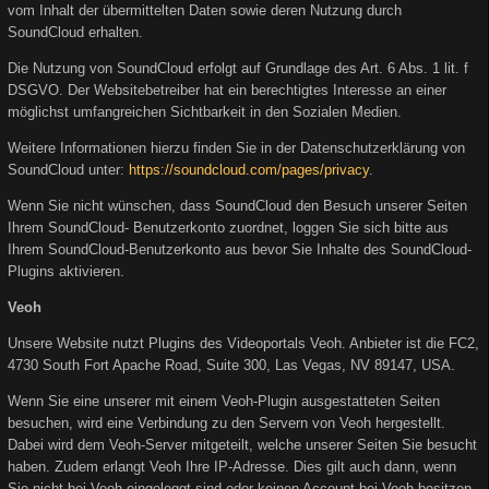
vom Inhalt der übermittelten Daten sowie deren Nutzung durch
SoundCloud erhalten.
Die Nutzung von SoundCloud erfolgt auf Grundlage des Art. 6 Abs. 1 lit. f
DSGVO. Der Websitebetreiber hat ein berechtigtes Interesse an einer
möglichst umfangreichen Sichtbarkeit in den Sozialen Medien.
Weitere Informationen hierzu finden Sie in der Datenschutzerklärung von
SoundCloud unter:
https://soundcloud.com/pages/privacy
.
Wenn Sie nicht wünschen, dass SoundCloud den Besuch unserer Seiten
Ihrem SoundCloud- Benutzerkonto zuordnet, loggen Sie sich bitte aus
Ihrem SoundCloud-Benutzerkonto aus bevor Sie Inhalte des SoundCloud-
Plugins aktivieren.
Veoh
Unsere Website nutzt Plugins des Videoportals Veoh. Anbieter ist die FC2,
4730 South Fort Apache Road, Suite 300, Las Vegas, NV 89147, USA.
Wenn Sie eine unserer mit einem Veoh-Plugin ausgestatteten Seiten
besuchen, wird eine Verbindung zu den Servern von Veoh hergestellt.
Dabei wird dem Veoh-Server mitgeteilt, welche unserer Seiten Sie besucht
haben. Zudem erlangt Veoh Ihre IP-Adresse. Dies gilt auch dann, wenn
Sie nicht bei Veoh eingeloggt sind oder keinen Account bei Veoh besitzen.