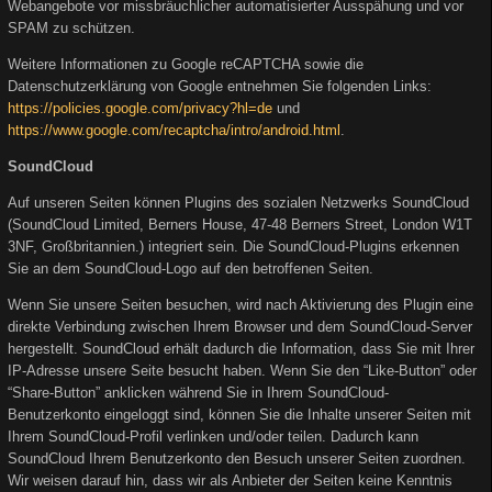
Webangebote vor missbräuchlicher automatisierter Ausspähung und vor
SPAM zu schützen.
Weitere Informationen zu Google reCAPTCHA sowie die
Datenschutzerklärung von Google entnehmen Sie folgenden Links:
https://policies.google.com/privacy?hl=de
und
https://www.google.com/recaptcha/intro/android.html
.
SoundCloud
Auf unseren Seiten können Plugins des sozialen Netzwerks SoundCloud
(SoundCloud Limited, Berners House, 47-48 Berners Street, London W1T
3NF, Großbritannien.) integriert sein. Die SoundCloud-Plugins erkennen
Sie an dem SoundCloud-Logo auf den betroffenen Seiten.
Wenn Sie unsere Seiten besuchen, wird nach Aktivierung des Plugin eine
direkte Verbindung zwischen Ihrem Browser und dem SoundCloud-Server
hergestellt. SoundCloud erhält dadurch die Information, dass Sie mit Ihrer
IP-Adresse unsere Seite besucht haben. Wenn Sie den “Like-Button” oder
“Share-Button” anklicken während Sie in Ihrem SoundCloud-
Benutzerkonto eingeloggt sind, können Sie die Inhalte unserer Seiten mit
Ihrem SoundCloud-Profil verlinken und/oder teilen. Dadurch kann
SoundCloud Ihrem Benutzerkonto den Besuch unserer Seiten zuordnen.
Wir weisen darauf hin, dass wir als Anbieter der Seiten keine Kenntnis