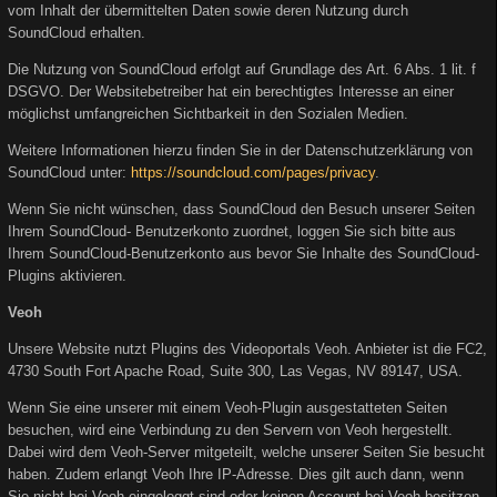
vom Inhalt der übermittelten Daten sowie deren Nutzung durch
SoundCloud erhalten.
Die Nutzung von SoundCloud erfolgt auf Grundlage des Art. 6 Abs. 1 lit. f
DSGVO. Der Websitebetreiber hat ein berechtigtes Interesse an einer
möglichst umfangreichen Sichtbarkeit in den Sozialen Medien.
Weitere Informationen hierzu finden Sie in der Datenschutzerklärung von
SoundCloud unter:
https://soundcloud.com/pages/privacy
.
Wenn Sie nicht wünschen, dass SoundCloud den Besuch unserer Seiten
Ihrem SoundCloud- Benutzerkonto zuordnet, loggen Sie sich bitte aus
Ihrem SoundCloud-Benutzerkonto aus bevor Sie Inhalte des SoundCloud-
Plugins aktivieren.
Veoh
Unsere Website nutzt Plugins des Videoportals Veoh. Anbieter ist die FC2,
4730 South Fort Apache Road, Suite 300, Las Vegas, NV 89147, USA.
Wenn Sie eine unserer mit einem Veoh-Plugin ausgestatteten Seiten
besuchen, wird eine Verbindung zu den Servern von Veoh hergestellt.
Dabei wird dem Veoh-Server mitgeteilt, welche unserer Seiten Sie besucht
haben. Zudem erlangt Veoh Ihre IP-Adresse. Dies gilt auch dann, wenn
Sie nicht bei Veoh eingeloggt sind oder keinen Account bei Veoh besitzen.