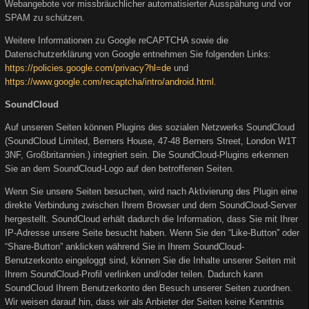
Webangebote vor missbräuchlicher automatisierter Ausspähung und vor
SPAM zu schützen.
Weitere Informationen zu Google reCAPTCHA sowie die
Datenschutzerklärung von Google entnehmen Sie folgenden Links:
https://policies.google.com/privacy?hl=de
und
https://www.google.com/recaptcha/intro/android.html
.
SoundCloud
Auf unseren Seiten können Plugins des sozialen Netzwerks SoundCloud
(SoundCloud Limited, Berners House, 47-48 Berners Street, London W1T
3NF, Großbritannien.) integriert sein. Die SoundCloud-Plugins erkennen
Sie an dem SoundCloud-Logo auf den betroffenen Seiten.
Wenn Sie unsere Seiten besuchen, wird nach Aktivierung des Plugin eine
direkte Verbindung zwischen Ihrem Browser und dem SoundCloud-Server
hergestellt. SoundCloud erhält dadurch die Information, dass Sie mit Ihrer
IP-Adresse unsere Seite besucht haben. Wenn Sie den “Like-Button” oder
“Share-Button” anklicken während Sie in Ihrem SoundCloud-
Benutzerkonto eingeloggt sind, können Sie die Inhalte unserer Seiten mit
Ihrem SoundCloud-Profil verlinken und/oder teilen. Dadurch kann
SoundCloud Ihrem Benutzerkonto den Besuch unserer Seiten zuordnen.
Wir weisen darauf hin, dass wir als Anbieter der Seiten keine Kenntnis