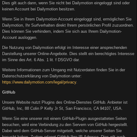
Dies gilt auch dann, wenn Sie nicht bei Dailymotion eingeloggt sind oder
keinen Account bei Dailymotion besitzen.
Wenn Sie in Ihrem Dailymotion-Account eingeloggt sind, ermöglichen Sie
Dailymotion, Ihr Surfverhalten direkt Ihrem persönlichen Profil zuzuordnen.
Dies können Sie verhindern, indem Sie sich aus Ihrem Dailymotion-
Account ausloggen.
Die Nutzung von Dailymotion erfolgt im Interesse einer ansprechenden
Darstellung unserer Online-Angebote. Dies stellt ein berechtigtes Interesse
im Sinne des Art. 6 Abs. 1 lit. f DSGVO dar.
Weitere Informationen zum Umgang mit Nutzerdaten finden Sie in der
Datenschutzerklärung von Dailymotion unter:
https://www.dailymotion.com/legal/privacy
.
GitHub
Unsere Website nutzt Plugins des Online-Dienstes GitHub. Anbieter ist
GitHub, Inc, 88 Colin P Kelly Jr St, San Francisco, CA 94107, USA.
Wenn Sie eine unserer mit einem GitHub-Plugin ausgestatteten Seiten
besuchen, wird eine Verbindung zu den Servern von GitHub hergestellt.
Dabei wird dem GitHub-Server mitgeteilt, welche unserer Seiten Sie
besucht haben. Zudem erlangt GitHub Ihre IP-Adresse. Dies gilt auch