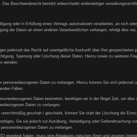
 Das Beschwerderecht besteht unbeschadet anderweitiger verwaltungsrechtlic
lligung oder in Erfüllung eines Vertrags automatisiert verarbeiten, an sich od
ung der Daten an einen anderen Verantwortlichen verlangen, erfolgt dies nur,
n jederzeit das Recht auf unentgeltliche Auskunft über Ihre gespeicherten
ichtigung, Sperrung oder Löschung dieser Daten. Hierzu sowie zu weiteren 
ns wenden.
rer personenbezogenen Daten zu verlangen. Hierzu können Sie sich jederzei
enden Fällen:
personenbezogenen Daten bestreiten, benötigen wir in der Regel Zeit, um dies
onenbezogenen Daten zu verlangen.
unrechtmäßig geschah / geschieht, können Sie statt der Löschung die Einsc
nötigen, Sie sie jedoch zur Ausübung, Verteidigung oder Geltendmachung vo
r personenbezogenen Daten zu verlangen.
O eingelegt haben, muss eine Abwägung zwischen Ihren und unseren Intere