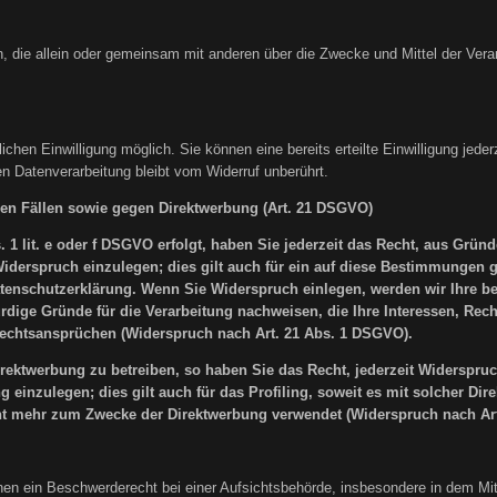
erson, die allein oder gemeinsam mit anderen über die Zwecke und Mittel der V
chen Einwilligung möglich. Sie können eine bereits erteilte Einwilligung jederz
en Datenverarbeitung bleibt vom Widerruf unberührt.
en Fällen sowie gegen Direktwerbung (Art. 21 DSGVO)
1 lit. e oder f DSGVO erfolgt, haben Sie jederzeit das Recht, aus Gründ
erspruch einzulegen; dies gilt auch für ein auf diese Bestimmungen ges
atenschutzerklärung. Wenn Sie Widerspruch einlegen, werden wir Ihre 
dige Gründe für die Verarbeitung nachweisen, die Ihre Interessen, Rech
chtsansprüchen (Widerspruch nach Art. 21 Abs. 1 DSGVO).
ektwerbung zu betreiben, so haben Sie das Recht, jederzeit Widerspruch
inzulegen; dies gilt auch für das Profiling, soweit es mit solcher Di
t mehr zum Zwecke der Direktwerbung verwendet (Widerspruch nach Art
n ein Beschwerderecht bei einer Aufsichtsbehörde, insbesondere in dem Mitgl