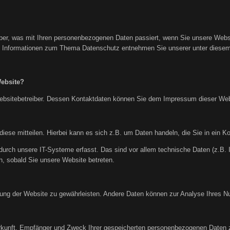
über, was mit Ihren personenbezogenen Daten passiert, wenn Sie unsere Web
che Informationen zum Thema Datenschutz entnehmen Sie unserer unter diesem
Website?
 Websitebetreiber. Dessen Kontaktdaten können Sie dem Impressum dieser We
ese mitteilen. Hierbei kann es sich z.B. um Daten handeln, die Sie in ein K
rch unsere IT-Systeme erfasst. Das sind vor allem technische Daten (z.B. I
h, sobald Sie unsere Website betreten.
tellung der Website zu gewährleisten. Andere Daten können zur Analyse Ihres 
erkunft, Empfänger und Zweck Ihrer gespeicherten personenbezogenen Daten z