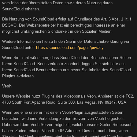
vom Inhalt der übermittelten Daten sowie deren Nutzung durch
SoundCloud erhalten.
Die Nutzung von SoundCloud erfolgt auf Grundlage des Art. 6 Abs. 1 lit. f
DSGVO. Der Websitebetreiber hat ein berechtigtes Interesse an einer
möglichst umfangreichen Sichtbarkeit in den Sozialen Medien.
Weitere Informationen hierzu finden Sie in der Datenschutzerklärung von
SoundCloud unter:
https://soundcloud.com/pages/privacy
.
Wenn Sie nicht wünschen, dass SoundCloud den Besuch unserer Seiten
Ihrem SoundCloud- Benutzerkonto zuordnet, loggen Sie sich bitte aus
Ihrem SoundCloud-Benutzerkonto aus bevor Sie Inhalte des SoundCloud-
Plugins aktivieren.
Veoh
Unsere Website nutzt Plugins des Videoportals Veoh. Anbieter ist die FC2,
4730 South Fort Apache Road, Suite 300, Las Vegas, NV 89147, USA.
Wenn Sie eine unserer mit einem Veoh-Plugin ausgestatteten Seiten
besuchen, wird eine Verbindung zu den Servern von Veoh hergestellt.
Dabei wird dem Veoh-Server mitgeteilt, welche unserer Seiten Sie besucht
haben. Zudem erlangt Veoh Ihre IP-Adresse. Dies gilt auch dann, wenn
Sie nicht bei Veoh eingeloggt sind oder keinen Account bei Veoh besitzen.