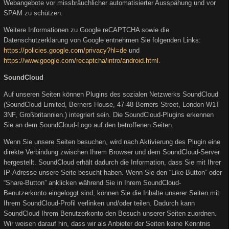
Webangebote vor missbräuchlicher automatisierter Ausspähung und vor
SPAM zu schützen.
Weitere Informationen zu Google reCAPTCHA sowie die
Datenschutzerklärung von Google entnehmen Sie folgenden Links:
https://policies.google.com/privacy?hl=de
und
https://www.google.com/recaptcha/intro/android.html
.
SoundCloud
Auf unseren Seiten können Plugins des sozialen Netzwerks SoundCloud
(SoundCloud Limited, Berners House, 47-48 Berners Street, London W1T
3NF, Großbritannien.) integriert sein. Die SoundCloud-Plugins erkennen
Sie an dem SoundCloud-Logo auf den betroffenen Seiten.
Wenn Sie unsere Seiten besuchen, wird nach Aktivierung des Plugin eine
direkte Verbindung zwischen Ihrem Browser und dem SoundCloud-Server
hergestellt. SoundCloud erhält dadurch die Information, dass Sie mit Ihrer
IP-Adresse unsere Seite besucht haben. Wenn Sie den “Like-Button” oder
“Share-Button” anklicken während Sie in Ihrem SoundCloud-
Benutzerkonto eingeloggt sind, können Sie die Inhalte unserer Seiten mit
Ihrem SoundCloud-Profil verlinken und/oder teilen. Dadurch kann
SoundCloud Ihrem Benutzerkonto den Besuch unserer Seiten zuordnen.
Wir weisen darauf hin, dass wir als Anbieter der Seiten keine Kenntnis