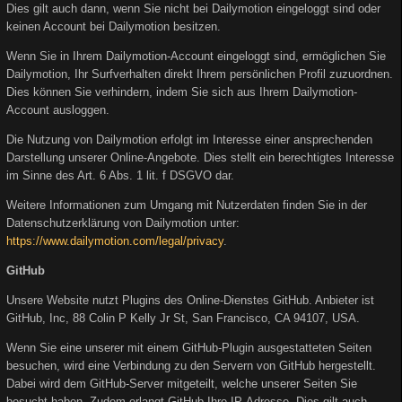
Dies gilt auch dann, wenn Sie nicht bei Dailymotion eingeloggt sind oder
keinen Account bei Dailymotion besitzen.
Wenn Sie in Ihrem Dailymotion-Account eingeloggt sind, ermöglichen Sie
Dailymotion, Ihr Surfverhalten direkt Ihrem persönlichen Profil zuzuordnen.
Dies können Sie verhindern, indem Sie sich aus Ihrem Dailymotion-
Account ausloggen.
Die Nutzung von Dailymotion erfolgt im Interesse einer ansprechenden
Darstellung unserer Online-Angebote. Dies stellt ein berechtigtes Interesse
im Sinne des Art. 6 Abs. 1 lit. f DSGVO dar.
Weitere Informationen zum Umgang mit Nutzerdaten finden Sie in der
Datenschutzerklärung von Dailymotion unter:
https://www.dailymotion.com/legal/privacy
.
GitHub
Unsere Website nutzt Plugins des Online-Dienstes GitHub. Anbieter ist
GitHub, Inc, 88 Colin P Kelly Jr St, San Francisco, CA 94107, USA.
Wenn Sie eine unserer mit einem GitHub-Plugin ausgestatteten Seiten
besuchen, wird eine Verbindung zu den Servern von GitHub hergestellt.
Dabei wird dem GitHub-Server mitgeteilt, welche unserer Seiten Sie
besucht haben. Zudem erlangt GitHub Ihre IP-Adresse. Dies gilt auch