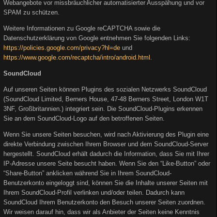
Webangebote vor missbräuchlicher automatisierter Ausspähung und vor
SPAM zu schützen.
Weitere Informationen zu Google reCAPTCHA sowie die
Datenschutzerklärung von Google entnehmen Sie folgenden Links:
https://policies.google.com/privacy?hl=de
und
https://www.google.com/recaptcha/intro/android.html
.
SoundCloud
Auf unseren Seiten können Plugins des sozialen Netzwerks SoundCloud
(SoundCloud Limited, Berners House, 47-48 Berners Street, London W1T
3NF, Großbritannien.) integriert sein. Die SoundCloud-Plugins erkennen
Sie an dem SoundCloud-Logo auf den betroffenen Seiten.
Wenn Sie unsere Seiten besuchen, wird nach Aktivierung des Plugin eine
direkte Verbindung zwischen Ihrem Browser und dem SoundCloud-Server
hergestellt. SoundCloud erhält dadurch die Information, dass Sie mit Ihrer
IP-Adresse unsere Seite besucht haben. Wenn Sie den “Like-Button” oder
“Share-Button” anklicken während Sie in Ihrem SoundCloud-
Benutzerkonto eingeloggt sind, können Sie die Inhalte unserer Seiten mit
Ihrem SoundCloud-Profil verlinken und/oder teilen. Dadurch kann
SoundCloud Ihrem Benutzerkonto den Besuch unserer Seiten zuordnen.
Wir weisen darauf hin, dass wir als Anbieter der Seiten keine Kenntnis