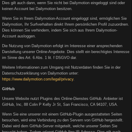
Dies gilt auch dann, wenn Sie nicht bei Dailymotion eingeloggt sind oder
keinen Account bei Dailymotion besitzen.
Wenn Sie in Ihrem Dailymotion-Account eingeloggt sind, ermöglichen Sie
Dailymotion, Ihr Surfverhalten direkt Ihrem persönlichen Profil zuzuordnen.
Dies können Sie verhindern, indem Sie sich aus Ihrem Dailymotion-
Account ausloggen.
Die Nutzung von Dailymotion erfolgt im Interesse einer ansprechenden
Darstellung unserer Online-Angebote. Dies stellt ein berechtigtes Interesse
im Sinne des Art. 6 Abs. 1 lit. f DSGVO dar.
Weitere Informationen zum Umgang mit Nutzerdaten finden Sie in der
Datenschutzerklärung von Dailymotion unter:
https://www.dailymotion.com/legal/privacy
.
GitHub
Unsere Website nutzt Plugins des Online-Dienstes GitHub. Anbieter ist
GitHub, Inc, 88 Colin P Kelly Jr St, San Francisco, CA 94107, USA.
Wenn Sie eine unserer mit einem GitHub-Plugin ausgestatteten Seiten
besuchen, wird eine Verbindung zu den Servern von GitHub hergestellt.
Dabei wird dem GitHub-Server mitgeteilt, welche unserer Seiten Sie
besucht haben. Zudem erlangt GitHub Ihre IP-Adresse. Dies gilt auch