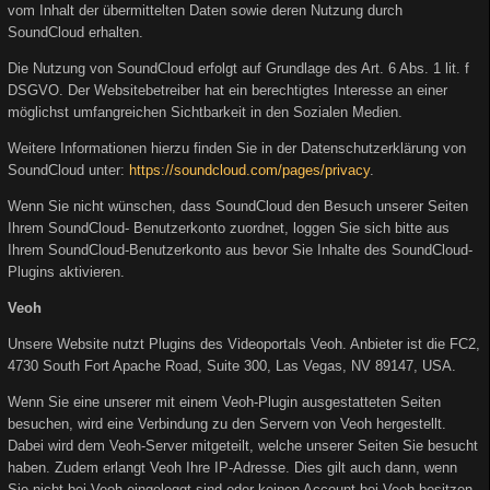
vom Inhalt der übermittelten Daten sowie deren Nutzung durch
SoundCloud erhalten.
Die Nutzung von SoundCloud erfolgt auf Grundlage des Art. 6 Abs. 1 lit. f
DSGVO. Der Websitebetreiber hat ein berechtigtes Interesse an einer
möglichst umfangreichen Sichtbarkeit in den Sozialen Medien.
Weitere Informationen hierzu finden Sie in der Datenschutzerklärung von
SoundCloud unter:
https://soundcloud.com/pages/privacy
.
Wenn Sie nicht wünschen, dass SoundCloud den Besuch unserer Seiten
Ihrem SoundCloud- Benutzerkonto zuordnet, loggen Sie sich bitte aus
Ihrem SoundCloud-Benutzerkonto aus bevor Sie Inhalte des SoundCloud-
Plugins aktivieren.
Veoh
Unsere Website nutzt Plugins des Videoportals Veoh. Anbieter ist die FC2,
4730 South Fort Apache Road, Suite 300, Las Vegas, NV 89147, USA.
Wenn Sie eine unserer mit einem Veoh-Plugin ausgestatteten Seiten
besuchen, wird eine Verbindung zu den Servern von Veoh hergestellt.
Dabei wird dem Veoh-Server mitgeteilt, welche unserer Seiten Sie besucht
haben. Zudem erlangt Veoh Ihre IP-Adresse. Dies gilt auch dann, wenn
Sie nicht bei Veoh eingeloggt sind oder keinen Account bei Veoh besitzen.