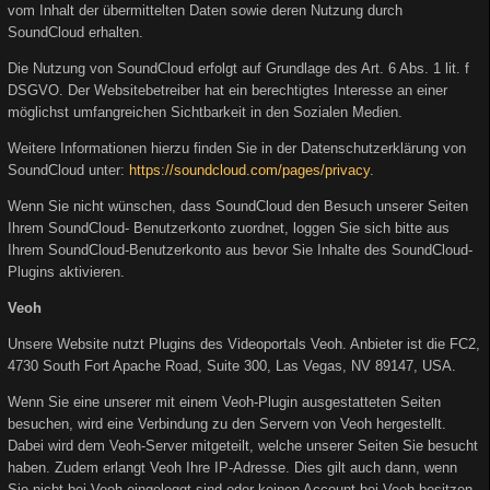
vom Inhalt der übermittelten Daten sowie deren Nutzung durch
SoundCloud erhalten.
Die Nutzung von SoundCloud erfolgt auf Grundlage des Art. 6 Abs. 1 lit. f
DSGVO. Der Websitebetreiber hat ein berechtigtes Interesse an einer
möglichst umfangreichen Sichtbarkeit in den Sozialen Medien.
Weitere Informationen hierzu finden Sie in der Datenschutzerklärung von
SoundCloud unter:
https://soundcloud.com/pages/privacy
.
Wenn Sie nicht wünschen, dass SoundCloud den Besuch unserer Seiten
Ihrem SoundCloud- Benutzerkonto zuordnet, loggen Sie sich bitte aus
Ihrem SoundCloud-Benutzerkonto aus bevor Sie Inhalte des SoundCloud-
Plugins aktivieren.
Veoh
Unsere Website nutzt Plugins des Videoportals Veoh. Anbieter ist die FC2,
4730 South Fort Apache Road, Suite 300, Las Vegas, NV 89147, USA.
Wenn Sie eine unserer mit einem Veoh-Plugin ausgestatteten Seiten
besuchen, wird eine Verbindung zu den Servern von Veoh hergestellt.
Dabei wird dem Veoh-Server mitgeteilt, welche unserer Seiten Sie besucht
haben. Zudem erlangt Veoh Ihre IP-Adresse. Dies gilt auch dann, wenn
Sie nicht bei Veoh eingeloggt sind oder keinen Account bei Veoh besitzen.