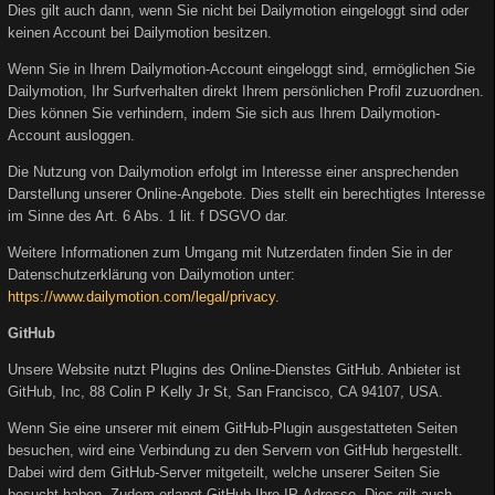
Dies gilt auch dann, wenn Sie nicht bei Dailymotion eingeloggt sind oder
keinen Account bei Dailymotion besitzen.
Wenn Sie in Ihrem Dailymotion-Account eingeloggt sind, ermöglichen Sie
Dailymotion, Ihr Surfverhalten direkt Ihrem persönlichen Profil zuzuordnen.
Dies können Sie verhindern, indem Sie sich aus Ihrem Dailymotion-
Account ausloggen.
Die Nutzung von Dailymotion erfolgt im Interesse einer ansprechenden
Darstellung unserer Online-Angebote. Dies stellt ein berechtigtes Interesse
im Sinne des Art. 6 Abs. 1 lit. f DSGVO dar.
Weitere Informationen zum Umgang mit Nutzerdaten finden Sie in der
Datenschutzerklärung von Dailymotion unter:
https://www.dailymotion.com/legal/privacy
.
GitHub
Unsere Website nutzt Plugins des Online-Dienstes GitHub. Anbieter ist
GitHub, Inc, 88 Colin P Kelly Jr St, San Francisco, CA 94107, USA.
Wenn Sie eine unserer mit einem GitHub-Plugin ausgestatteten Seiten
besuchen, wird eine Verbindung zu den Servern von GitHub hergestellt.
Dabei wird dem GitHub-Server mitgeteilt, welche unserer Seiten Sie
besucht haben. Zudem erlangt GitHub Ihre IP-Adresse. Dies gilt auch