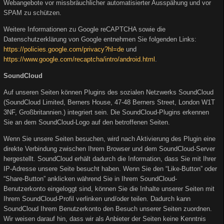
Webangebote vor missbräuchlicher automatisierter Ausspähung und vor
SPAM zu schützen.
Weitere Informationen zu Google reCAPTCHA sowie die
Datenschutzerklärung von Google entnehmen Sie folgenden Links:
https://policies.google.com/privacy?hl=de
und
https://www.google.com/recaptcha/intro/android.html
.
SoundCloud
Auf unseren Seiten können Plugins des sozialen Netzwerks SoundCloud
(SoundCloud Limited, Berners House, 47-48 Berners Street, London W1T
3NF, Großbritannien.) integriert sein. Die SoundCloud-Plugins erkennen
Sie an dem SoundCloud-Logo auf den betroffenen Seiten.
Wenn Sie unsere Seiten besuchen, wird nach Aktivierung des Plugin eine
direkte Verbindung zwischen Ihrem Browser und dem SoundCloud-Server
hergestellt. SoundCloud erhält dadurch die Information, dass Sie mit Ihrer
IP-Adresse unsere Seite besucht haben. Wenn Sie den “Like-Button” oder
“Share-Button” anklicken während Sie in Ihrem SoundCloud-
Benutzerkonto eingeloggt sind, können Sie die Inhalte unserer Seiten mit
Ihrem SoundCloud-Profil verlinken und/oder teilen. Dadurch kann
SoundCloud Ihrem Benutzerkonto den Besuch unserer Seiten zuordnen.
Wir weisen darauf hin, dass wir als Anbieter der Seiten keine Kenntnis