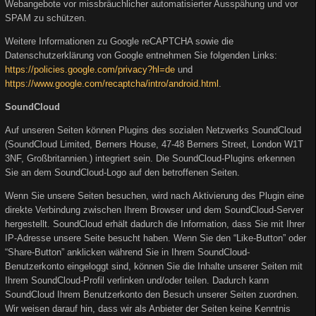
Webangebote vor missbräuchlicher automatisierter Ausspähung und vor
SPAM zu schützen.
Weitere Informationen zu Google reCAPTCHA sowie die
Datenschutzerklärung von Google entnehmen Sie folgenden Links:
https://policies.google.com/privacy?hl=de
und
https://www.google.com/recaptcha/intro/android.html
.
SoundCloud
Auf unseren Seiten können Plugins des sozialen Netzwerks SoundCloud
(SoundCloud Limited, Berners House, 47-48 Berners Street, London W1T
3NF, Großbritannien.) integriert sein. Die SoundCloud-Plugins erkennen
Sie an dem SoundCloud-Logo auf den betroffenen Seiten.
Wenn Sie unsere Seiten besuchen, wird nach Aktivierung des Plugin eine
direkte Verbindung zwischen Ihrem Browser und dem SoundCloud-Server
hergestellt. SoundCloud erhält dadurch die Information, dass Sie mit Ihrer
IP-Adresse unsere Seite besucht haben. Wenn Sie den “Like-Button” oder
“Share-Button” anklicken während Sie in Ihrem SoundCloud-
Benutzerkonto eingeloggt sind, können Sie die Inhalte unserer Seiten mit
Ihrem SoundCloud-Profil verlinken und/oder teilen. Dadurch kann
SoundCloud Ihrem Benutzerkonto den Besuch unserer Seiten zuordnen.
Wir weisen darauf hin, dass wir als Anbieter der Seiten keine Kenntnis