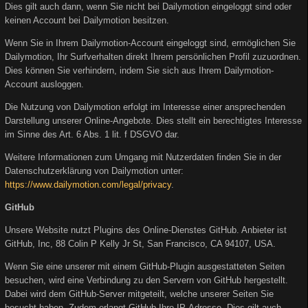
Dies gilt auch dann, wenn Sie nicht bei Dailymotion eingeloggt sind oder
keinen Account bei Dailymotion besitzen.
Wenn Sie in Ihrem Dailymotion-Account eingeloggt sind, ermöglichen Sie
Dailymotion, Ihr Surfverhalten direkt Ihrem persönlichen Profil zuzuordnen.
Dies können Sie verhindern, indem Sie sich aus Ihrem Dailymotion-
Account ausloggen.
Die Nutzung von Dailymotion erfolgt im Interesse einer ansprechenden
Darstellung unserer Online-Angebote. Dies stellt ein berechtigtes Interesse
im Sinne des Art. 6 Abs. 1 lit. f DSGVO dar.
Weitere Informationen zum Umgang mit Nutzerdaten finden Sie in der
Datenschutzerklärung von Dailymotion unter:
https://www.dailymotion.com/legal/privacy
.
GitHub
Unsere Website nutzt Plugins des Online-Dienstes GitHub. Anbieter ist
GitHub, Inc, 88 Colin P Kelly Jr St, San Francisco, CA 94107, USA.
Wenn Sie eine unserer mit einem GitHub-Plugin ausgestatteten Seiten
besuchen, wird eine Verbindung zu den Servern von GitHub hergestellt.
Dabei wird dem GitHub-Server mitgeteilt, welche unserer Seiten Sie
besucht haben. Zudem erlangt GitHub Ihre IP-Adresse. Dies gilt auch