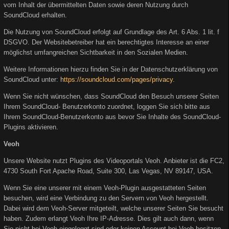
vom Inhalt der übermittelten Daten sowie deren Nutzung durch
SoundCloud erhalten.
Die Nutzung von SoundCloud erfolgt auf Grundlage des Art. 6 Abs. 1 lit. f
DSGVO. Der Websitebetreiber hat ein berechtigtes Interesse an einer
möglichst umfangreichen Sichtbarkeit in den Sozialen Medien.
Weitere Informationen hierzu finden Sie in der Datenschutzerklärung von
SoundCloud unter:
https://soundcloud.com/pages/privacy
.
Wenn Sie nicht wünschen, dass SoundCloud den Besuch unserer Seiten
Ihrem SoundCloud- Benutzerkonto zuordnet, loggen Sie sich bitte aus
Ihrem SoundCloud-Benutzerkonto aus bevor Sie Inhalte des SoundCloud-
Plugins aktivieren.
Veoh
Unsere Website nutzt Plugins des Videoportals Veoh. Anbieter ist die FC2,
4730 South Fort Apache Road, Suite 300, Las Vegas, NV 89147, USA.
Wenn Sie eine unserer mit einem Veoh-Plugin ausgestatteten Seiten
besuchen, wird eine Verbindung zu den Servern von Veoh hergestellt.
Dabei wird dem Veoh-Server mitgeteilt, welche unserer Seiten Sie besucht
haben. Zudem erlangt Veoh Ihre IP-Adresse. Dies gilt auch dann, wenn
Sie nicht bei Veoh eingeloggt sind oder keinen Account bei Veoh besitzen.