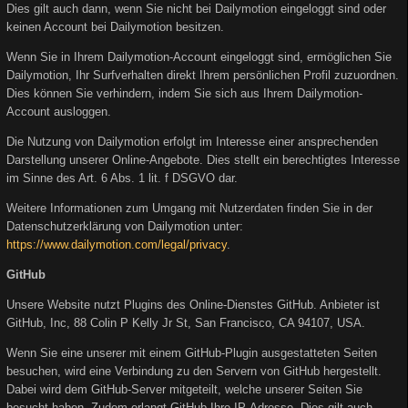
Dies gilt auch dann, wenn Sie nicht bei Dailymotion eingeloggt sind oder
keinen Account bei Dailymotion besitzen.
Wenn Sie in Ihrem Dailymotion-Account eingeloggt sind, ermöglichen Sie
Dailymotion, Ihr Surfverhalten direkt Ihrem persönlichen Profil zuzuordnen.
Dies können Sie verhindern, indem Sie sich aus Ihrem Dailymotion-
Account ausloggen.
Die Nutzung von Dailymotion erfolgt im Interesse einer ansprechenden
Darstellung unserer Online-Angebote. Dies stellt ein berechtigtes Interesse
im Sinne des Art. 6 Abs. 1 lit. f DSGVO dar.
Weitere Informationen zum Umgang mit Nutzerdaten finden Sie in der
Datenschutzerklärung von Dailymotion unter:
https://www.dailymotion.com/legal/privacy
.
GitHub
Unsere Website nutzt Plugins des Online-Dienstes GitHub. Anbieter ist
GitHub, Inc, 88 Colin P Kelly Jr St, San Francisco, CA 94107, USA.
Wenn Sie eine unserer mit einem GitHub-Plugin ausgestatteten Seiten
besuchen, wird eine Verbindung zu den Servern von GitHub hergestellt.
Dabei wird dem GitHub-Server mitgeteilt, welche unserer Seiten Sie
besucht haben. Zudem erlangt GitHub Ihre IP-Adresse. Dies gilt auch