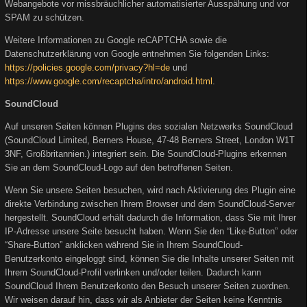
Webangebote vor missbräuchlicher automatisierter Ausspähung und vor
SPAM zu schützen.
Weitere Informationen zu Google reCAPTCHA sowie die
Datenschutzerklärung von Google entnehmen Sie folgenden Links:
https://policies.google.com/privacy?hl=de
und
https://www.google.com/recaptcha/intro/android.html
.
SoundCloud
Auf unseren Seiten können Plugins des sozialen Netzwerks SoundCloud
(SoundCloud Limited, Berners House, 47-48 Berners Street, London W1T
3NF, Großbritannien.) integriert sein. Die SoundCloud-Plugins erkennen
Sie an dem SoundCloud-Logo auf den betroffenen Seiten.
Wenn Sie unsere Seiten besuchen, wird nach Aktivierung des Plugin eine
direkte Verbindung zwischen Ihrem Browser und dem SoundCloud-Server
hergestellt. SoundCloud erhält dadurch die Information, dass Sie mit Ihrer
IP-Adresse unsere Seite besucht haben. Wenn Sie den “Like-Button” oder
“Share-Button” anklicken während Sie in Ihrem SoundCloud-
Benutzerkonto eingeloggt sind, können Sie die Inhalte unserer Seiten mit
Ihrem SoundCloud-Profil verlinken und/oder teilen. Dadurch kann
SoundCloud Ihrem Benutzerkonto den Besuch unserer Seiten zuordnen.
Wir weisen darauf hin, dass wir als Anbieter der Seiten keine Kenntnis