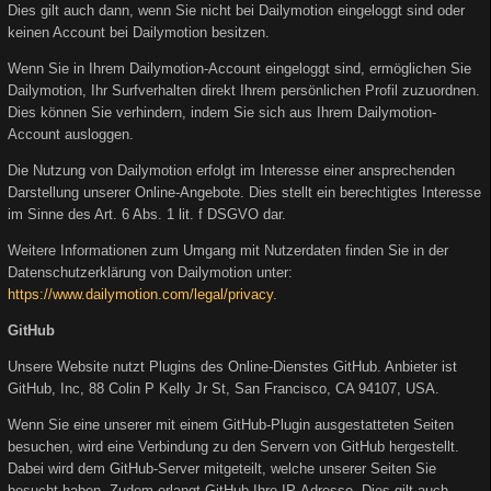
Dies gilt auch dann, wenn Sie nicht bei Dailymotion eingeloggt sind oder
keinen Account bei Dailymotion besitzen.
Wenn Sie in Ihrem Dailymotion-Account eingeloggt sind, ermöglichen Sie
Dailymotion, Ihr Surfverhalten direkt Ihrem persönlichen Profil zuzuordnen.
Dies können Sie verhindern, indem Sie sich aus Ihrem Dailymotion-
Account ausloggen.
Die Nutzung von Dailymotion erfolgt im Interesse einer ansprechenden
Darstellung unserer Online-Angebote. Dies stellt ein berechtigtes Interesse
im Sinne des Art. 6 Abs. 1 lit. f DSGVO dar.
Weitere Informationen zum Umgang mit Nutzerdaten finden Sie in der
Datenschutzerklärung von Dailymotion unter:
https://www.dailymotion.com/legal/privacy
.
GitHub
Unsere Website nutzt Plugins des Online-Dienstes GitHub. Anbieter ist
GitHub, Inc, 88 Colin P Kelly Jr St, San Francisco, CA 94107, USA.
Wenn Sie eine unserer mit einem GitHub-Plugin ausgestatteten Seiten
besuchen, wird eine Verbindung zu den Servern von GitHub hergestellt.
Dabei wird dem GitHub-Server mitgeteilt, welche unserer Seiten Sie
besucht haben. Zudem erlangt GitHub Ihre IP-Adresse. Dies gilt auch