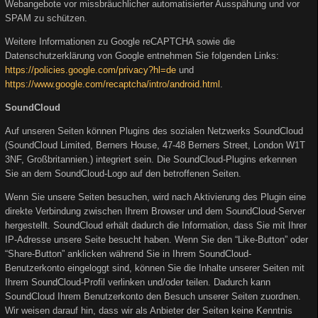
Webangebote vor missbräuchlicher automatisierter Ausspähung und vor
SPAM zu schützen.
Weitere Informationen zu Google reCAPTCHA sowie die
Datenschutzerklärung von Google entnehmen Sie folgenden Links:
https://policies.google.com/privacy?hl=de
und
https://www.google.com/recaptcha/intro/android.html
.
SoundCloud
Auf unseren Seiten können Plugins des sozialen Netzwerks SoundCloud
(SoundCloud Limited, Berners House, 47-48 Berners Street, London W1T
3NF, Großbritannien.) integriert sein. Die SoundCloud-Plugins erkennen
Sie an dem SoundCloud-Logo auf den betroffenen Seiten.
Wenn Sie unsere Seiten besuchen, wird nach Aktivierung des Plugin eine
direkte Verbindung zwischen Ihrem Browser und dem SoundCloud-Server
hergestellt. SoundCloud erhält dadurch die Information, dass Sie mit Ihrer
IP-Adresse unsere Seite besucht haben. Wenn Sie den “Like-Button” oder
“Share-Button” anklicken während Sie in Ihrem SoundCloud-
Benutzerkonto eingeloggt sind, können Sie die Inhalte unserer Seiten mit
Ihrem SoundCloud-Profil verlinken und/oder teilen. Dadurch kann
SoundCloud Ihrem Benutzerkonto den Besuch unserer Seiten zuordnen.
Wir weisen darauf hin, dass wir als Anbieter der Seiten keine Kenntnis