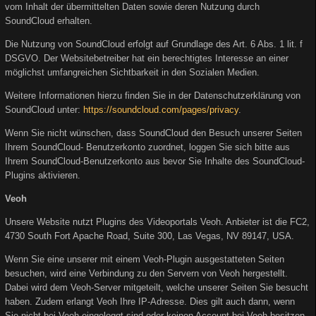
vom Inhalt der übermittelten Daten sowie deren Nutzung durch
SoundCloud erhalten.
Die Nutzung von SoundCloud erfolgt auf Grundlage des Art. 6 Abs. 1 lit. f
DSGVO. Der Websitebetreiber hat ein berechtigtes Interesse an einer
möglichst umfangreichen Sichtbarkeit in den Sozialen Medien.
Weitere Informationen hierzu finden Sie in der Datenschutzerklärung von
SoundCloud unter:
https://soundcloud.com/pages/privacy
.
Wenn Sie nicht wünschen, dass SoundCloud den Besuch unserer Seiten
Ihrem SoundCloud- Benutzerkonto zuordnet, loggen Sie sich bitte aus
Ihrem SoundCloud-Benutzerkonto aus bevor Sie Inhalte des SoundCloud-
Plugins aktivieren.
Veoh
Unsere Website nutzt Plugins des Videoportals Veoh. Anbieter ist die FC2,
4730 South Fort Apache Road, Suite 300, Las Vegas, NV 89147, USA.
Wenn Sie eine unserer mit einem Veoh-Plugin ausgestatteten Seiten
besuchen, wird eine Verbindung zu den Servern von Veoh hergestellt.
Dabei wird dem Veoh-Server mitgeteilt, welche unserer Seiten Sie besucht
haben. Zudem erlangt Veoh Ihre IP-Adresse. Dies gilt auch dann, wenn
Sie nicht bei Veoh eingeloggt sind oder keinen Account bei Veoh besitzen.