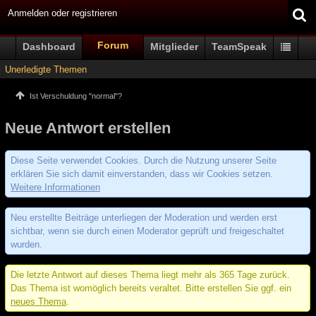
Anmelden oder registrieren
Forum
Dashboard
Mitglieder
TeamSpeak
Unerledigte Themen
Ist Verschuldung "normal"?
Neue Antwort erstellen
Diese Seite verwendet Cookies. Durch die Nutzung unserer Seite
erklären Sie sich damit einverstanden, dass wir Cookies setzen.
Weitere Informationen
Neu erstellte Beiträge unterliegen der Moderation und werden erst
sichtbar, wenn sie durch einen Moderator geprüft und freigeschaltet
wurden.
Die letzte Antwort auf dieses Thema liegt mehr als 365 Tage zurück.
Das Thema ist womöglich bereits veraltet. Bitte erstellen Sie ggf. ein
neues Thema
.