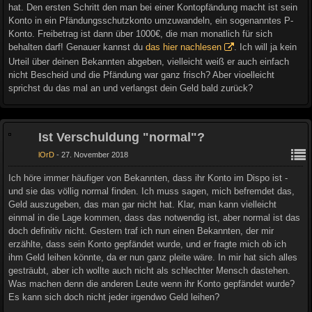
hat. Den ersten Schritt den man bei einer Kontopfändung macht ist sein
Konto in ein Pfändungsschutzkonto umzuwandeln, ein sogenanntes P-
Konto. Freibetrag ist dann über 1000€, die man monatlich für sich
behalten darf! Genauer kannst du
das hier nachlesen
. Ich will ja kein
Urteil über deinen Bekannten abgeben, vielleicht weiß er auch einfach
nicht Bescheid und die Pfändung war ganz frisch? Aber vioelleicht
sprichst du das mal an und verlangst dein Geld bald zurück?
Ist Verschuldung "normal"?
lOrD
27. November 2018
Ich höre immer häufiger von Bekannten, dass ihr Konto im Dispo ist -
und sie das völlig normal finden. Ich muss sagen, mich befremdet das,
Geld auszugeben, das man gar nicht hat. Klar, man kann vielleicht
einmal in die Lage kommen, dass das notwendig ist, aber normal ist das
doch definitiv nicht. Gestern traf ich nun einen Bekannten, der mir
erzählte, dass sein Konto gepfändet wurde, und er fragte mich ob ich
ihm Geld leihen könnte, da er nun ganz pleite wäre. In mir hat sich alles
gesträubt, aber ich wollte auch nicht als schlechter Mensch dastehen.
Was machen denn die anderen Leute wenn ihr Konto gepfändet wurde?
Es kann sich doch nicht jeder irgendwo Geld leihen?