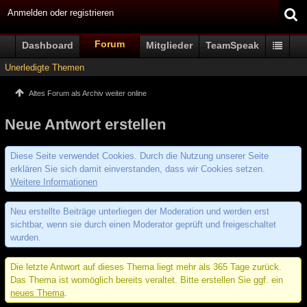
Anmelden oder registrieren
Forum
Dashboard
Mitglieder
TeamSpeak
Unerledigte Themen
Altes Forum als Archiv weiter online
Neue Antwort erstellen
Diese Seite verwendet Cookies. Durch die Nutzung unserer Seite
erklären Sie sich damit einverstanden, dass wir Cookies setzen.
Weitere Informationen
Neu erstellte Beiträge unterliegen der Moderation und werden erst
sichtbar, wenn sie durch einen Moderator geprüft und freigeschaltet
wurden.
Die letzte Antwort auf dieses Thema liegt mehr als 365 Tage zurück.
Das Thema ist womöglich bereits veraltet. Bitte erstellen Sie ggf. ein
neues Thema
.