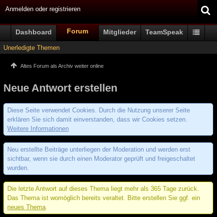
Anmelden oder registrieren
Forum
Dashboard
Mitglieder
TeamSpeak
Unerledigte Themen
Altes Forum als Archiv weiter online
Neue Antwort erstellen
Diese Seite verwendet Cookies. Durch die Nutzung unserer Seite
erklären Sie sich damit einverstanden, dass wir Cookies setzen.
Weitere Informationen
Neu erstellte Beiträge unterliegen der Moderation und werden erst
sichtbar, wenn sie durch einen Moderator geprüft und freigeschaltet
wurden.
Die letzte Antwort auf dieses Thema liegt mehr als 365 Tage zurück.
Das Thema ist womöglich bereits veraltet. Bitte erstellen Sie ggf. ein
neues Thema
.