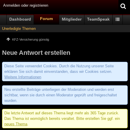
Anmelden oder registrieren
Forum
Dashboard
Mitglieder
TeamSpeak
Unerledigte Themen
KFZ-Versicherung günstig
Neue Antwort erstellen
Diese Seite verwendet Cookies. Durch die Nutzung unserer Seite
erklären Sie sich damit einverstanden, dass wir Cookies setzen.
Weitere Informationen
Neu erstellte Beiträge unterliegen der Moderation und werden erst
sichtbar, wenn sie durch einen Moderator geprüft und freigeschaltet
wurden.
Die letzte Antwort auf dieses Thema liegt mehr als 365 Tage zurück.
Das Thema ist womöglich bereits veraltet. Bitte erstellen Sie ggf. ein
neues Thema
.