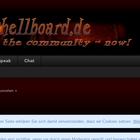
Speak
Chat
aussehen
»
r Seite erklären Sie sich damit einverstanden, dass wir Cookies setzen.
Wei
den erst sichtbar, wenn sie durch einen Moderator geprüft und freigeschaltet 