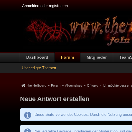
Anmelden oder registrieren
Dashboard
Forum
Mitglieder
Team
Unerledigte Themen
the Hellboard
»
Forum
»
Allgemeines
»
Offtopic
»
Ich möchte besser 
Neue Antwort erstellen
Diese Seite verwendet Cookies. Durch die Nutzung unsere
Neu erstellte Beiträge unterliegen der Moderation und wer