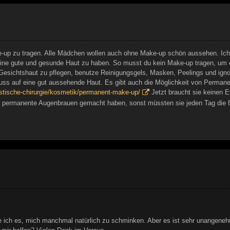
up zu tragen. Alle Mädchen wollen auch ohne Make-up schön aussehen. Ich den
eine gute und gesunde Haut zu haben. So musst du kein Make-up tragen, um e
Gesichtshaut zu pflegen, benutze Reinigungsgels, Masken, Peelings und ignor
fluss auf eine gut aussehende Haut. Es gibt auch die Möglichkeit von Perman
astische-chirurgie/kosmetik/permanent-make-up/
Jetzt braucht sie keinen Ey
die permanente Augenbrauen gemacht haben, sonst müssten sie jeden Tag die
ch es, mich manchmal natürlich zu schminken. Aber es ist sehr unangenehm 