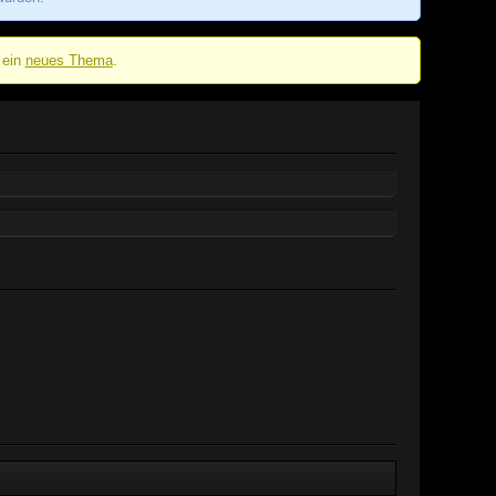
 ein
neues Thema
.