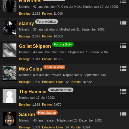
Bill Bones
Männlich
41
aus Aus dem 7. Kreis der Hölle
Mitglied seit 19. Juni 2003
Beiträge
2.158
Punkte
11.000
Forenwächter
stanny
Männlich
37
aus Lüneburg
Mitglied seit 21. September 2002
Beiträge
2.075
Punkte
10.680
ForumsGolly
Goliat Skipson
Männlich
40
aus The other Place
Mitglied seit 7. Februar 2004
Beiträge
2.013
Punkte
10.555
Laub im Wind
Mea Culpa
Männlich
aus aus der Provinz
Mitglied seit 4. September 2006
Beiträge
1.990
Erhaltene Likes
42
Punkte
10.382
Newbieschreck
Thy Hammer
Mitglied seit 17. Juni 2003
Beiträge
1.868
Punkte
9.670
Hirnschaden
Sauron
Männlich
40
aus Hessen
Mitglied seit 26. Dezember 2002
Beiträge
1.838
Erhaltene Likes
24
Punkte
9.394