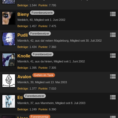
Beiträge
1.544
Punkte
7.795
Forenbesetzerin
Bieny
Weiblich
40
Mitglied seit 1. Juni 2002
Beiträge
1.457
Punkte
7.475
Forenbesetzer
Pudli
Männlich
42
aus da! neben Magdeburg
Mitglied seit 30. Juli 2002
Beiträge
1.434
Punkte
7.360
Forenbesetzer
Knolle
Männlich
41
aus da hinten
Mitglied seit 1. Juni 2002
Beiträge
1.395
Punkte
7.305
Gehirn im Tank
Avalon
Männlich
39
Mitglied seit 13. Mai 2003
Beiträge
1.377
Punkte
7.010
Forenbesetzer
Eti
Männlich
37
aus Mannheim
Mitglied seit 8. Juli 2003
Beiträge
1.249
Punkte
6.390
Foreninventar