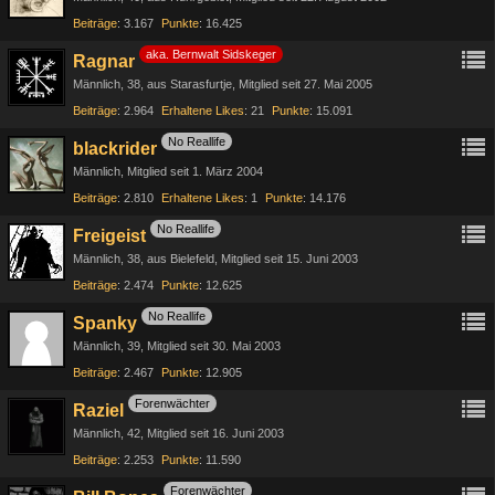
Beiträge
3.167
Punkte
16.425
aka. Bernwalt Sidskeger
Ragnar
Männlich
38
aus Starasfurtje
Mitglied seit 27. Mai 2005
Beiträge
2.964
Erhaltene Likes
21
Punkte
15.091
No Reallife
blackrider
Männlich
Mitglied seit 1. März 2004
Beiträge
2.810
Erhaltene Likes
1
Punkte
14.176
No Reallife
Freigeist
Männlich
38
aus Bielefeld
Mitglied seit 15. Juni 2003
Beiträge
2.474
Punkte
12.625
No Reallife
Spanky
Männlich
39
Mitglied seit 30. Mai 2003
Beiträge
2.467
Punkte
12.905
Forenwächter
Raziel
Männlich
42
Mitglied seit 16. Juni 2003
Beiträge
2.253
Punkte
11.590
Forenwächter