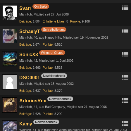
On Sjaldr
Svarr
Männlich
Mitglied seit 27. Juli 2008
Beiträge
1.804
Erhaltene Likes
8
Punkte
9.108
Schreibdilettant
SchaelyT
Männlich
40
aus Happy Hills
Mitglied seit 19. November 2002
Beiträge
1.674
Punkte
8.510
Wings of Chaos
SonicX3
Männlich
42
Mitglied seit 1. Juni 2002
Beiträge
1.663
Punkte
8.515
Newbieschreck
DSC0001
Männlich
Mitglied seit 13. August 2002
Beiträge
1.637
Punkte
8.370
Newbieschreck
ArturiusRex
Männlich
44
aus Bad Company
Mitglied seit 21. August 2006
Beiträge
1.628
Punkte
8.200
Newbieschreck
Kamy
Weiblich
41
aus fragt mich wenn ich nüchtern bin
Mitglied seit 24. Juli 2003