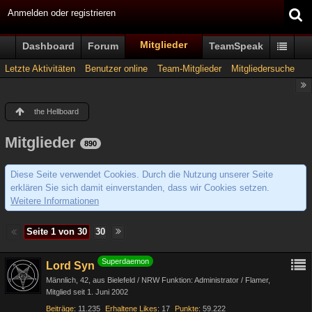
Anmelden oder registrieren
Mitglieder
Dashboard
Forum
TeamSpeak
Letzte Aktivitäten
Benutzer online
Team-Mitglieder
Mitgliedersuche
the Hellboard
Mitglieder
890
Diese Seite verwendet Cookies. Durch die Nutzung unserer Seite
erklären Sie sich damit einverstanden, dass wir Cookies setzen.
Weitere Informationen
Seite 1 von 30
30
Superdaemon
Lord Syn
Männlich
42
aus Bielefeld / NRW Funktion: Administrator / Flamer
Mitglied seit 1. Juni 2002
Beiträge
11.235
Erhaltene Likes
17
Punkte
59.222