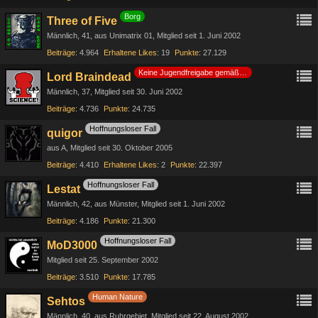
Borg
Three of Five
Männlich
41
aus Unimatrix 01
Mitglied seit 1. Juni 2002
Beiträge
4.964
Erhaltene Likes
19
Punkte
27.129
Keine Jugendfreigabe gemäß §14 JuSchG
Lord Braindead
Männlich
37
Mitglied seit 30. Juni 2002
Beiträge
4.736
Punkte
24.735
Hoffnungsloser Fall
quigor
aus A
Mitglied seit 30. Oktober 2005
Beiträge
4.410
Erhaltene Likes
2
Punkte
22.397
Hoffnungsloser Fall
Lestat
Männlich
42
aus Münster
Mitglied seit 1. Juni 2002
Beiträge
4.186
Punkte
21.300
Hoffnungsloser Fall
MoD3000
Mitglied seit 25. September 2002
Beiträge
3.510
Punkte
17.785
Human Nature
Sehtos
Männlich
40
aus Ruhrgebiet
Mitglied seit 22. August 2002