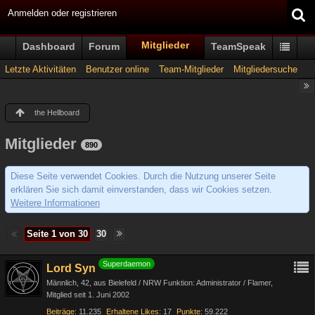
Anmelden oder registrieren
Mitglieder
Dashboard
Forum
TeamSpeak
Letzte Aktivitäten
Benutzer online
Team-Mitglieder
Mitgliedersuche
the Hellboard
Mitglieder
890
Diese Seite verwendet Cookies. Durch die Nutzung unserer Seite
erklären Sie sich damit einverstanden, dass wir Cookies setzen.
Weitere Informationen
Seite 1 von 30
30
Superdaemon
Lord Syn
Männlich
42
aus Bielefeld / NRW Funktion: Administrator / Flamer
Mitglied seit 1. Juni 2002
Beiträge
11.235
Erhaltene Likes
17
Punkte
59.222