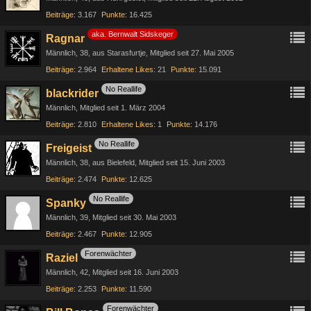
Beiträge
3.167
Punkte
16.425
aka. Bernwalt Sidskeger
Ragnar
Männlich
38
aus Starasfurtje
Mitglied seit 27. Mai 2005
Beiträge
2.964
Erhaltene Likes
21
Punkte
15.091
No Reallife
blackrider
Männlich
Mitglied seit 1. März 2004
Beiträge
2.810
Erhaltene Likes
1
Punkte
14.176
No Reallife
Freigeist
Männlich
38
aus Bielefeld
Mitglied seit 15. Juni 2003
Beiträge
2.474
Punkte
12.625
No Reallife
Spanky
Männlich
39
Mitglied seit 30. Mai 2003
Beiträge
2.467
Punkte
12.905
Forenwächter
Raziel
Männlich
42
Mitglied seit 16. Juni 2003
Beiträge
2.253
Punkte
11.590
Forenwächter