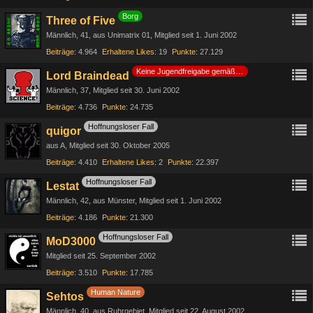
Borg
Three of Five
Männlich
41
aus Unimatrix 01
Mitglied seit 1. Juni 2002
Beiträge
4.964
Erhaltene Likes
19
Punkte
27.129
Keine Jugendfreigabe gemäß §14 JuSchG
Lord Braindead
Männlich
37
Mitglied seit 30. Juni 2002
Beiträge
4.736
Punkte
24.735
Hoffnungsloser Fall
quigor
aus A
Mitglied seit 30. Oktober 2005
Beiträge
4.410
Erhaltene Likes
2
Punkte
22.397
Hoffnungsloser Fall
Lestat
Männlich
42
aus Münster
Mitglied seit 1. Juni 2002
Beiträge
4.186
Punkte
21.300
Hoffnungsloser Fall
MoD3000
Mitglied seit 25. September 2002
Beiträge
3.510
Punkte
17.785
Human Nature
Sehtos
Männlich
40
aus Ruhrgebiet
Mitglied seit 22. August 2002