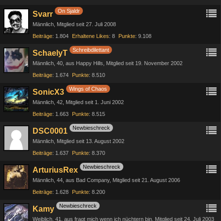
On Sjaldr
Svarr
Männlich
Mitglied seit 27. Juli 2008
Beiträge
1.804
Erhaltene Likes
8
Punkte
9.108
Schreibdilettant
SchaelyT
Männlich
40
aus Happy Hills
Mitglied seit 19. November 2002
Beiträge
1.674
Punkte
8.510
Wings of Chaos
SonicX3
Männlich
42
Mitglied seit 1. Juni 2002
Beiträge
1.663
Punkte
8.515
Newbieschreck
DSC0001
Männlich
Mitglied seit 13. August 2002
Beiträge
1.637
Punkte
8.370
Newbieschreck
ArturiusRex
Männlich
44
aus Bad Company
Mitglied seit 21. August 2006
Beiträge
1.628
Punkte
8.200
Newbieschreck
Kamy
Weiblich
41
aus fragt mich wenn ich nüchtern bin
Mitglied seit 24. Juli 2003