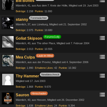
Bill Bones
Männlich
41
aus Aus dem 7. Kreis der Hölle
Mitglied seit 19. Juni 2003
Beiträge
2.158
Punkte
11.000
Forenwächter
stanny
Männlich
37
aus Lüneburg
Mitglied seit 21. September 2002
Beiträge
2.075
Punkte
10.680
ForumsGolly
Goliat Skipson
Männlich
40
aus The other Place
Mitglied seit 7. Februar 2004
Beiträge
2.013
Punkte
10.555
Laub im Wind
Mea Culpa
Männlich
aus aus der Provinz
Mitglied seit 4. September 2006
Beiträge
1.990
Erhaltene Likes
42
Punkte
10.382
Newbieschreck
Thy Hammer
Mitglied seit 17. Juni 2003
Beiträge
1.868
Punkte
9.670
Hirnschaden
Sauron
Männlich
40
aus Hessen
Mitglied seit 26. Dezember 2002
Beiträge
1.838
Erhaltene Likes
24
Punkte
9.394