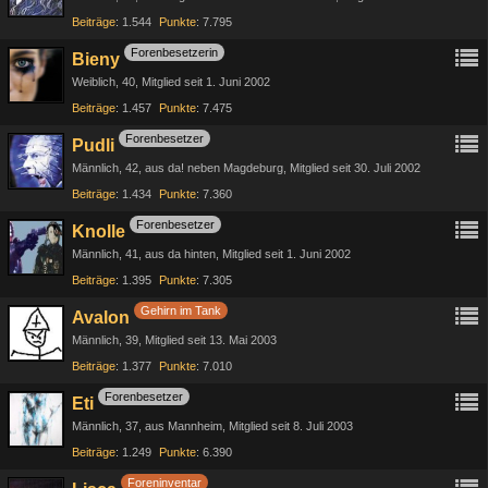
Beiträge
1.544
Punkte
7.795
Forenbesetzerin
Bieny
Weiblich
40
Mitglied seit 1. Juni 2002
Beiträge
1.457
Punkte
7.475
Forenbesetzer
Pudli
Männlich
42
aus da! neben Magdeburg
Mitglied seit 30. Juli 2002
Beiträge
1.434
Punkte
7.360
Forenbesetzer
Knolle
Männlich
41
aus da hinten
Mitglied seit 1. Juni 2002
Beiträge
1.395
Punkte
7.305
Gehirn im Tank
Avalon
Männlich
39
Mitglied seit 13. Mai 2003
Beiträge
1.377
Punkte
7.010
Forenbesetzer
Eti
Männlich
37
aus Mannheim
Mitglied seit 8. Juli 2003
Beiträge
1.249
Punkte
6.390
Foreninventar