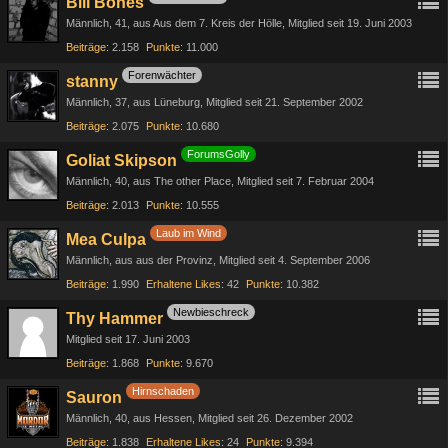
Bill Bones
Männlich
41
aus Aus dem 7. Kreis der Hölle
Mitglied seit 19. Juni 2003
Beiträge
2.158
Punkte
11.000
Forenwächter
stanny
Männlich
37
aus Lüneburg
Mitglied seit 21. September 2002
Beiträge
2.075
Punkte
10.680
ForumsGolly
Goliat Skipson
Männlich
40
aus The other Place
Mitglied seit 7. Februar 2004
Beiträge
2.013
Punkte
10.555
Laub im Wind
Mea Culpa
Männlich
aus aus der Provinz
Mitglied seit 4. September 2006
Beiträge
1.990
Erhaltene Likes
42
Punkte
10.382
Newbieschreck
Thy Hammer
Mitglied seit 17. Juni 2003
Beiträge
1.868
Punkte
9.670
Hirnschaden
Sauron
Männlich
40
aus Hessen
Mitglied seit 26. Dezember 2002
Beiträge
1.838
Erhaltene Likes
24
Punkte
9.394