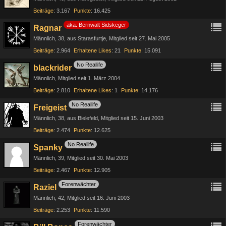
Beiträge
3.167
Punkte
16.425
aka. Bernwalt Sidskeger
Ragnar
Männlich
38
aus Starasfurtje
Mitglied seit 27. Mai 2005
Beiträge
2.964
Erhaltene Likes
21
Punkte
15.091
No Reallife
blackrider
Männlich
Mitglied seit 1. März 2004
Beiträge
2.810
Erhaltene Likes
1
Punkte
14.176
No Reallife
Freigeist
Männlich
38
aus Bielefeld
Mitglied seit 15. Juni 2003
Beiträge
2.474
Punkte
12.625
No Reallife
Spanky
Männlich
39
Mitglied seit 30. Mai 2003
Beiträge
2.467
Punkte
12.905
Forenwächter
Raziel
Männlich
42
Mitglied seit 16. Juni 2003
Beiträge
2.253
Punkte
11.590
Forenwächter