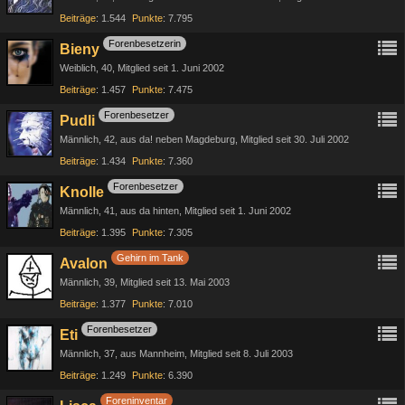
Beiträge
1.544
Punkte
7.795
Forenbesetzerin
Bieny
Weiblich
40
Mitglied seit 1. Juni 2002
Beiträge
1.457
Punkte
7.475
Forenbesetzer
Pudli
Männlich
42
aus da! neben Magdeburg
Mitglied seit 30. Juli 2002
Beiträge
1.434
Punkte
7.360
Forenbesetzer
Knolle
Männlich
41
aus da hinten
Mitglied seit 1. Juni 2002
Beiträge
1.395
Punkte
7.305
Gehirn im Tank
Avalon
Männlich
39
Mitglied seit 13. Mai 2003
Beiträge
1.377
Punkte
7.010
Forenbesetzer
Eti
Männlich
37
aus Mannheim
Mitglied seit 8. Juli 2003
Beiträge
1.249
Punkte
6.390
Foreninventar