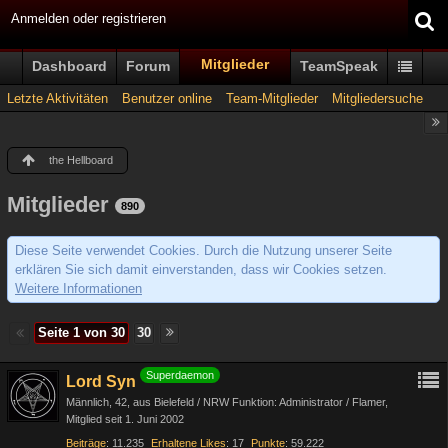
Anmelden oder registrieren
Mitglieder
Dashboard
Forum
TeamSpeak
Letzte Aktivitäten
Benutzer online
Team-Mitglieder
Mitgliedersuche
the Hellboard
Mitglieder
890
Diese Seite verwendet Cookies. Durch die Nutzung unserer Seite
erklären Sie sich damit einverstanden, dass wir Cookies setzen.
Weitere Informationen
Seite 1 von 30
30
Superdaemon
Lord Syn
Männlich
42
aus Bielefeld / NRW Funktion: Administrator / Flamer
Mitglied seit 1. Juni 2002
Beiträge
11.235
Erhaltene Likes
17
Punkte
59.222