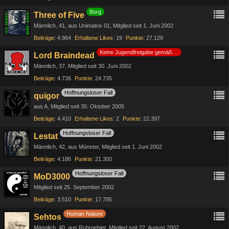
Borg
Three of Five
Männlich
41
aus Unimatrix 01
Mitglied seit 1. Juni 2002
Beiträge
4.964
Erhaltene Likes
19
Punkte
27.129
Keine Jugendfreigabe gemäß §14 JuSchG
Lord Braindead
Männlich
37
Mitglied seit 30. Juni 2002
Beiträge
4.736
Punkte
24.735
Hoffnungsloser Fall
quigor
aus A
Mitglied seit 30. Oktober 2005
Beiträge
4.410
Erhaltene Likes
2
Punkte
22.397
Hoffnungsloser Fall
Lestat
Männlich
42
aus Münster
Mitglied seit 1. Juni 2002
Beiträge
4.186
Punkte
21.300
Hoffnungsloser Fall
MoD3000
Mitglied seit 25. September 2002
Beiträge
3.510
Punkte
17.785
Human Nature
Sehtos
Männlich
40
aus Ruhrgebiet
Mitglied seit 22. August 2002