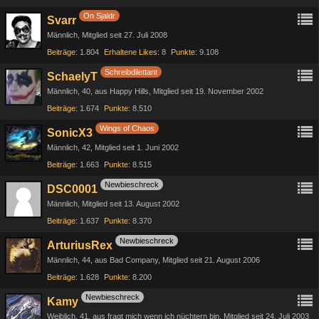
On Sjaldr
Svarr
Männlich
Mitglied seit 27. Juli 2008
Beiträge
1.804
Erhaltene Likes
8
Punkte
9.108
Schreibdilettant
SchaelyT
Männlich
40
aus Happy Hills
Mitglied seit 19. November 2002
Beiträge
1.674
Punkte
8.510
Wings of Chaos
SonicX3
Männlich
42
Mitglied seit 1. Juni 2002
Beiträge
1.663
Punkte
8.515
Newbieschreck
DSC0001
Männlich
Mitglied seit 13. August 2002
Beiträge
1.637
Punkte
8.370
Newbieschreck
ArturiusRex
Männlich
44
aus Bad Company
Mitglied seit 21. August 2006
Beiträge
1.628
Punkte
8.200
Newbieschreck
Kamy
Weiblich
41
aus fragt mich wenn ich nüchtern bin
Mitglied seit 24. Juli 2003