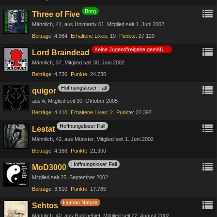
Borg
Three of Five
Männlich
41
aus Unimatrix 01
Mitglied seit 1. Juni 2002
Beiträge
4.964
Erhaltene Likes
19
Punkte
27.129
Keine Jugendfreigabe gemäß §14 JuSchG
Lord Braindead
Männlich
37
Mitglied seit 30. Juni 2002
Beiträge
4.736
Punkte
24.735
Hoffnungsloser Fall
quigor
aus A
Mitglied seit 30. Oktober 2005
Beiträge
4.410
Erhaltene Likes
2
Punkte
22.397
Hoffnungsloser Fall
Lestat
Männlich
42
aus Münster
Mitglied seit 1. Juni 2002
Beiträge
4.186
Punkte
21.300
Hoffnungsloser Fall
MoD3000
Mitglied seit 25. September 2002
Beiträge
3.510
Punkte
17.785
Human Nature
Sehtos
Männlich
40
aus Ruhrgebiet
Mitglied seit 22. August 2002