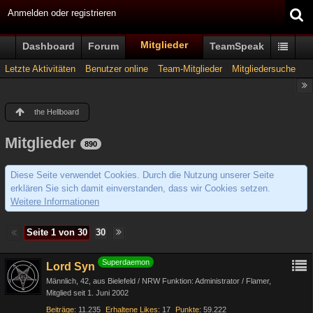
Anmelden oder registrieren
Mitglieder
Dashboard
Forum
TeamSpeak
Letzte Aktivitäten
Benutzer online
Team-Mitglieder
Mitgliedersuche
the Hellboard
Mitglieder
890
Diese Seite verwendet Cookies. Durch die Nutzung unserer Seite
erklären Sie sich damit einverstanden, dass wir Cookies setzen.
Weitere Informationen
Seite 1 von 30
30
Superdaemon
Lord Syn
Männlich
42
aus Bielefeld / NRW Funktion: Administrator / Flamer
Mitglied seit 1. Juni 2002
Beiträge
11.235
Erhaltene Likes
17
Punkte
59.222