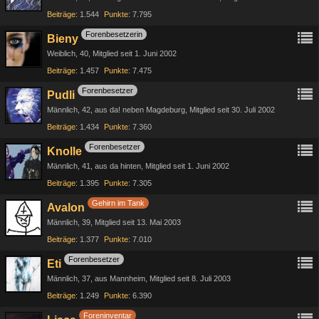
Beiträge
1.544
Punkte
7.795
Forenbesetzerin
Bieny
Weiblich
40
Mitglied seit 1. Juni 2002
Beiträge
1.457
Punkte
7.475
Forenbesetzer
Pudli
Männlich
42
aus da! neben Magdeburg
Mitglied seit 30. Juli 2002
Beiträge
1.434
Punkte
7.360
Forenbesetzer
Knolle
Männlich
41
aus da hinten
Mitglied seit 1. Juni 2002
Beiträge
1.395
Punkte
7.305
Gehirn im Tank
Avalon
Männlich
39
Mitglied seit 13. Mai 2003
Beiträge
1.377
Punkte
7.010
Forenbesetzer
Eti
Männlich
37
aus Mannheim
Mitglied seit 8. Juli 2003
Beiträge
1.249
Punkte
6.390
Foreninventar