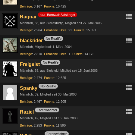
Beiträge
3.167
Punkte
16.425
aka. Bernwalt Sidskeger
Ragnar
Männlich
38
aus Starasfurtje
Mitglied seit 27. Mai 2005
Beiträge
2.964
Erhaltene Likes
21
Punkte
15.091
No Reallife
blackrider
Männlich
Mitglied seit 1. März 2004
Beiträge
2.810
Erhaltene Likes
1
Punkte
14.176
No Reallife
Freigeist
Männlich
38
aus Bielefeld
Mitglied seit 15. Juni 2003
Beiträge
2.474
Punkte
12.625
No Reallife
Spanky
Männlich
39
Mitglied seit 30. Mai 2003
Beiträge
2.467
Punkte
12.905
Forenwächter
Raziel
Männlich
42
Mitglied seit 16. Juni 2003
Beiträge
2.253
Punkte
11.590
Forenwächter