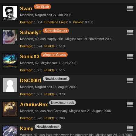
On Sjaldr
Svarr
Männlich
Mitglied seit 27. Juli 2008
Beiträge
1.804
Erhaltene Likes
8
Punkte
9.108
Schreibdilettant
SchaelyT
Männlich
40
aus Happy Hills
Mitglied seit 19. November 2002
Beiträge
1.674
Punkte
8.510
Wings of Chaos
SonicX3
Männlich
42
Mitglied seit 1. Juni 2002
Beiträge
1.663
Punkte
8.515
Newbieschreck
DSC0001
Männlich
Mitglied seit 13. August 2002
Beiträge
1.637
Punkte
8.370
Newbieschreck
ArturiusRex
Männlich
44
aus Bad Company
Mitglied seit 21. August 2006
Beiträge
1.628
Punkte
8.200
Newbieschreck
Kamy
Weiblich
41
aus fragt mich wenn ich nüchtern bin
Mitglied seit 24. Juli 2003