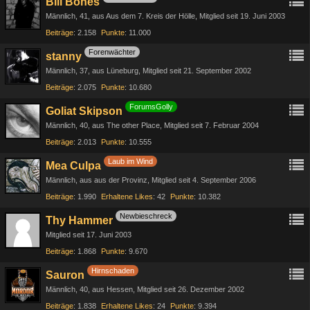
Bill Bones
Männlich
41
aus Aus dem 7. Kreis der Hölle
Mitglied seit 19. Juni 2003
Beiträge
2.158
Punkte
11.000
Forenwächter
stanny
Männlich
37
aus Lüneburg
Mitglied seit 21. September 2002
Beiträge
2.075
Punkte
10.680
ForumsGolly
Goliat Skipson
Männlich
40
aus The other Place
Mitglied seit 7. Februar 2004
Beiträge
2.013
Punkte
10.555
Laub im Wind
Mea Culpa
Männlich
aus aus der Provinz
Mitglied seit 4. September 2006
Beiträge
1.990
Erhaltene Likes
42
Punkte
10.382
Newbieschreck
Thy Hammer
Mitglied seit 17. Juni 2003
Beiträge
1.868
Punkte
9.670
Hirnschaden
Sauron
Männlich
40
aus Hessen
Mitglied seit 26. Dezember 2002
Beiträge
1.838
Erhaltene Likes
24
Punkte
9.394