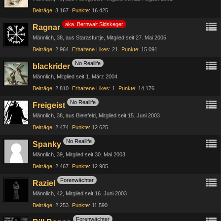
Beiträge
3.167
Punkte
16.425
aka. Bernwalt Sidskeger
Ragnar
Männlich
38
aus Starasfurtje
Mitglied seit 27. Mai 2005
Beiträge
2.964
Erhaltene Likes
21
Punkte
15.091
No Reallife
blackrider
Männlich
Mitglied seit 1. März 2004
Beiträge
2.810
Erhaltene Likes
1
Punkte
14.176
No Reallife
Freigeist
Männlich
38
aus Bielefeld
Mitglied seit 15. Juni 2003
Beiträge
2.474
Punkte
12.625
No Reallife
Spanky
Männlich
39
Mitglied seit 30. Mai 2003
Beiträge
2.467
Punkte
12.905
Forenwächter
Raziel
Männlich
42
Mitglied seit 16. Juni 2003
Beiträge
2.253
Punkte
11.590
Forenwächter