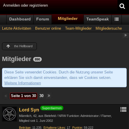
Anmelden oder registrieren
Mitglieder
Dashboard
Forum
TeamSpeak
Letzte Aktivitäten
Benutzer online
Team-Mitglieder
Mitgliedersuche
the Hellboard
Mitglieder
890
Diese Seite verwendet Cookies. Durch die Nutzung unserer Seite
erklären Sie sich damit einverstanden, dass wir Cookies setzen.
Weitere Informationen
Seite 1 von 30
30
Superdaemon
Lord Syn
Männlich
42
aus Bielefeld / NRW Funktion: Administrator / Flamer
Mitglied seit 1. Juni 2002
Beiträge
11.235
Erhaltene Likes
17
Punkte
59.222