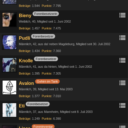
Beiträge
1.544
Punkte
7.795
Forenbesetzerin
Bieny
Weiblich
40
Mitglied seit 1. Juni 2002
Beiträge
1.457
Punkte
7.475
Forenbesetzer
Pudli
Männlich
42
aus da! neben Magdeburg
Mitglied seit 30. Juli 2002
Beiträge
1.434
Punkte
7.360
Forenbesetzer
Knolle
Männlich
41
aus da hinten
Mitglied seit 1. Juni 2002
Beiträge
1.395
Punkte
7.305
Gehirn im Tank
Avalon
Männlich
39
Mitglied seit 13. Mai 2003
Beiträge
1.377
Punkte
7.010
Forenbesetzer
Eti
Männlich
37
aus Mannheim
Mitglied seit 8. Juli 2003
Beiträge
1.249
Punkte
6.390
Foreninventar