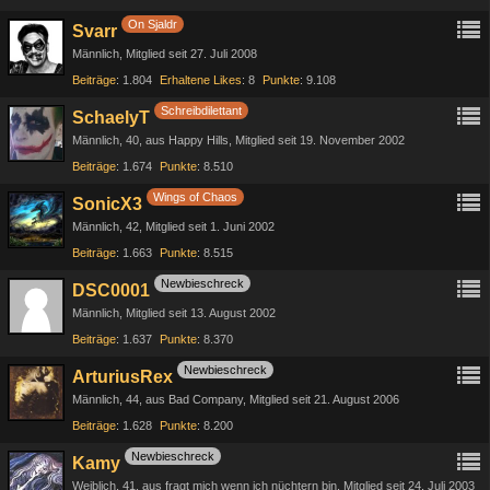
On Sjaldr
Svarr
Männlich
Mitglied seit 27. Juli 2008
Beiträge
1.804
Erhaltene Likes
8
Punkte
9.108
Schreibdilettant
SchaelyT
Männlich
40
aus Happy Hills
Mitglied seit 19. November 2002
Beiträge
1.674
Punkte
8.510
Wings of Chaos
SonicX3
Männlich
42
Mitglied seit 1. Juni 2002
Beiträge
1.663
Punkte
8.515
Newbieschreck
DSC0001
Männlich
Mitglied seit 13. August 2002
Beiträge
1.637
Punkte
8.370
Newbieschreck
ArturiusRex
Männlich
44
aus Bad Company
Mitglied seit 21. August 2006
Beiträge
1.628
Punkte
8.200
Newbieschreck
Kamy
Weiblich
41
aus fragt mich wenn ich nüchtern bin
Mitglied seit 24. Juli 2003