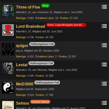
Borg
Three of Five
Männlich
41
aus Unimatrix 01
Mitglied seit 1. Juni 2002
Beiträge
4.964
Erhaltene Likes
19
Punkte
27.129
Keine Jugendfreigabe gemäß §14 JuSchG
Lord Braindead
Männlich
37
Mitglied seit 30. Juni 2002
Beiträge
4.736
Punkte
24.735
Hoffnungsloser Fall
quigor
aus A
Mitglied seit 30. Oktober 2005
Beiträge
4.410
Erhaltene Likes
2
Punkte
22.397
Hoffnungsloser Fall
Lestat
Männlich
42
aus Münster
Mitglied seit 1. Juni 2002
Beiträge
4.186
Punkte
21.300
Hoffnungsloser Fall
MoD3000
Mitglied seit 25. September 2002
Beiträge
3.510
Punkte
17.785
Human Nature
Sehtos
Männlich
40
aus Ruhrgebiet
Mitglied seit 22. August 2002