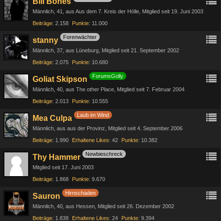
Bill Bones
Männlich
41
aus Aus dem 7. Kreis der Hölle
Mitglied seit 19. Juni 2003
Beiträge
2.158
Punkte
11.000
Forenwächter
stanny
Männlich
37
aus Lüneburg
Mitglied seit 21. September 2002
Beiträge
2.075
Punkte
10.680
ForumsGolly
Goliat Skipson
Männlich
40
aus The other Place
Mitglied seit 7. Februar 2004
Beiträge
2.013
Punkte
10.555
Laub im Wind
Mea Culpa
Männlich
aus aus der Provinz
Mitglied seit 4. September 2006
Beiträge
1.990
Erhaltene Likes
42
Punkte
10.382
Newbieschreck
Thy Hammer
Mitglied seit 17. Juni 2003
Beiträge
1.868
Punkte
9.670
Hirnschaden
Sauron
Männlich
40
aus Hessen
Mitglied seit 26. Dezember 2002
Beiträge
1.838
Erhaltene Likes
24
Punkte
9.394