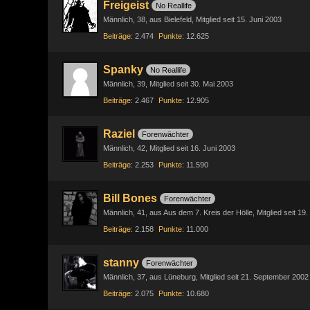
Freigeist
No Reallife
Männlich
38
aus Bielefeld
Mitglied seit 15. Juni 2003
Beiträge
2.474
Punkte
12.625
Spanky
No Reallife
Männlich
39
Mitglied seit 30. Mai 2003
Beiträge
2.467
Punkte
12.905
Raziel
Forenwächter
Männlich
42
Mitglied seit 16. Juni 2003
Beiträge
2.253
Punkte
11.590
Bill Bones
Forenwächter
Männlich
41
aus Aus dem 7. Kreis der Hölle
Mitglied seit 19
Beiträge
2.158
Punkte
11.000
stanny
Forenwächter
Männlich
37
aus Lüneburg
Mitglied seit 21. September 2002
Beiträge
2.075
Punkte
10.680