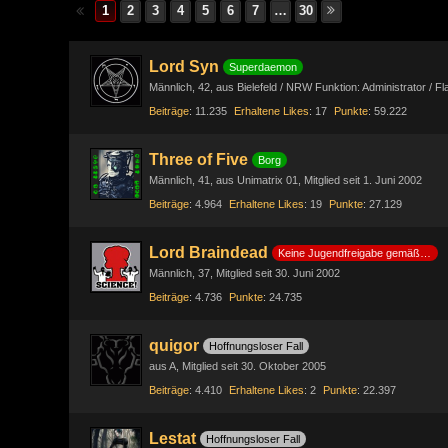
1
2
3
4
5
6
7
…
30
Lord Syn
Superdaemon
Männlich
42
aus Bielefeld / NRW Funktion: Administrator / F
Beiträge
11.235
Erhaltene Likes
17
Punkte
59.222
Three of Five
Borg
Männlich
41
aus Unimatrix 01
Mitglied seit 1. Juni 2002
Beiträge
4.964
Erhaltene Likes
19
Punkte
27.129
Lord Braindead
Keine Jugendfreigabe gemäß §14 JuSchG
Männlich
37
Mitglied seit 30. Juni 2002
Beiträge
4.736
Punkte
24.735
quigor
Hoffnungsloser Fall
aus A
Mitglied seit 30. Oktober 2005
Beiträge
4.410
Erhaltene Likes
2
Punkte
22.397
Lestat
Hoffnungsloser Fall