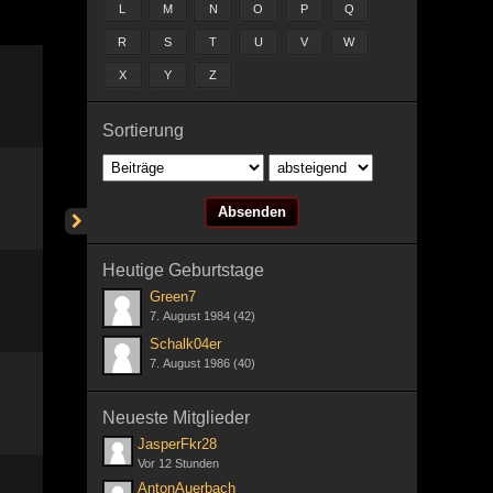
L
M
N
O
P
Q
R
S
T
U
V
W
X
Y
Z
Sortierung
Heutige Geburtstage
Green7
7. August 1984 (42)
Schalk04er
7. August 1986 (40)
Neueste Mitglieder
JasperFkr28
Vor 12 Stunden
AntonAuerbach