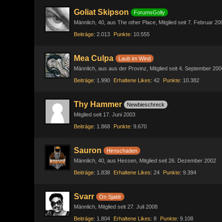
Goliat Skipson
ForumsGolly
Männlich
40
aus The other Place
Mitglied seit 7. Februar 20
Beiträge
2.013
Punkte
10.555
Mea Culpa
Laub im Wind
Männlich
aus aus der Provinz
Mitglied seit 4. September 200
Beiträge
1.990
Erhaltene Likes
42
Punkte
10.382
Thy Hammer
Newbieschreck
Mitglied seit 17. Juni 2003
Beiträge
1.868
Punkte
9.670
Sauron
Hirnschaden
Männlich
40
aus Hessen
Mitglied seit 26. Dezember 2002
Beiträge
1.838
Erhaltene Likes
24
Punkte
9.394
Svarr
On Sjaldr
Männlich
Mitglied seit 27. Juli 2008
Beiträge
1.804
Erhaltene Likes
8
Punkte
9.108