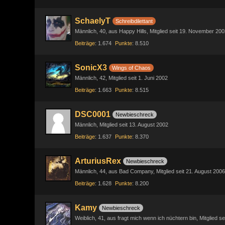
SchaelyT
Schreibdilettant
Männlich
40
aus Happy Hills
Mitglied seit 19. November 200
Beiträge
1.674
Punkte
8.510
SonicX3
Wings of Chaos
Männlich
42
Mitglied seit 1. Juni 2002
Beiträge
1.663
Punkte
8.515
DSC0001
Newbieschreck
Männlich
Mitglied seit 13. August 2002
Beiträge
1.637
Punkte
8.370
ArturiusRex
Newbieschreck
Männlich
44
aus Bad Company
Mitglied seit 21. August 2006
Beiträge
1.628
Punkte
8.200
Kamy
Newbieschreck
Weiblich
41
aus fragt mich wenn ich nüchtern bin
Mitglied se