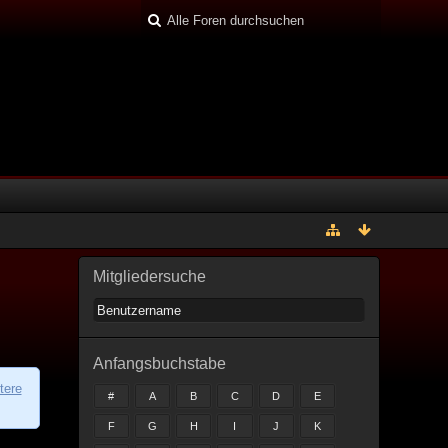
Mitgliedersuche
Anfangsbuchstabe
tere
#
A
B
C
D
E
F
G
H
I
J
K