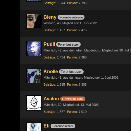
Beiträge
1.544
Punkte
7.795
Bieny
Forenbesetzerin
Weiblich
40
Mitglied seit 1. Juni 2002
Beiträge
1.457
Punkte
7.475
Pudli
Forenbesetzer
Männlich
42
aus da! neben Magdeburg
Mitglied seit 30. Juli
Beiträge
1.434
Punkte
7.360
Knolle
Forenbesetzer
Männlich
41
aus da hinten
Mitglied seit 1. Juni 2002
Beiträge
1.395
Punkte
7.305
Avalon
Gehirn im Tank
Männlich
39
Mitglied seit 13. Mai 2003
Beiträge
1.377
Punkte
7.010
Eti
Forenbesetzer