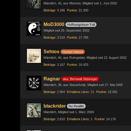
Männlich
42
aus Münster
Mitglied seit 1. Juni 2002
Beiträge
4.186
Punkte
21.300
MoD3000
Hoffnungsloser Fall
Mitglied seit 25. September 2002
Beiträge
3.510
Punkte
17.785
Sehtos
Human Nature
Männlich
40
aus Ruhrgebiet
Mitglied seit 22. August 2002
Beiträge
3.167
Punkte
16.425
Ragnar
aka. Bernwalt Sidskeger
Männlich
38
aus Starasfurtje
Mitglied seit 27. Mai 2005
Beiträge
2.964
Erhaltene Likes
21
Punkte
15.091
blackrider
No Reallife
Männlich
Mitglied seit 1. März 2004
Beiträge
2.810
Erhaltene Likes
1
Punkte
14.176