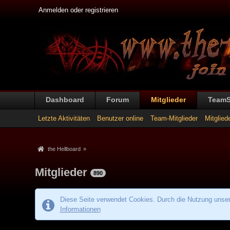
Anmelden oder registrieren
Dashboard
Forum
Mitglieder
Team
Letzte Aktivitäten
Benutzer online
Team-Mitglieder
Mitglied
the Hellboard
»
Mitglieder
890
Diese Seite verwendet Cookies. Durch die Nutzung unsere
Informationen