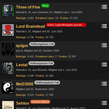
Borg
Three of Five
Männlich
41
aus Unimatrix 01
Mitglied seit 1. Juni 2002
Beiträge
4.964
Erhaltene Likes
19
Punkte
27.129
Keine Jugendfreigabe gemäß §14 JuSchG
Lord Braindead
Männlich
37
Mitglied seit 30. Juni 2002
Beiträge
4.736
Punkte
24.735
Hoffnungsloser Fall
quigor
aus A
Mitglied seit 30. Oktober 2005
Beiträge
4.410
Erhaltene Likes
2
Punkte
22.397
Hoffnungsloser Fall
Lestat
Männlich
42
aus Münster
Mitglied seit 1. Juni 2002
Beiträge
4.186
Punkte
21.300
Hoffnungsloser Fall
MoD3000
Mitglied seit 25. September 2002
Beiträge
3.510
Punkte
17.785
Human Nature
Sehtos
Männlich
40
aus Ruhrgebiet
Mitglied seit 22. August 2002