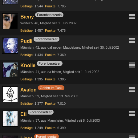
Beiträge
1.544
Punkte
7.795
Forenbesetzerin
Bieny
Weiblich
40
Mitglied seit 1. Juni 2002
Beiträge
1.457
Punkte
7.475
Forenbesetzer
Pudli
Männlich
42
aus da! neben Magdeburg
Mitglied seit 30. Juli 2002
Beiträge
1.434
Punkte
7.360
Forenbesetzer
Knolle
Männlich
41
aus da hinten
Mitglied seit 1. Juni 2002
Beiträge
1.395
Punkte
7.305
Gehirn im Tank
Avalon
Männlich
39
Mitglied seit 13. Mai 2003
Beiträge
1.377
Punkte
7.010
Forenbesetzer
Eti
Männlich
37
aus Mannheim
Mitglied seit 8. Juli 2003
Beiträge
1.249
Punkte
6.390
Foreninventar