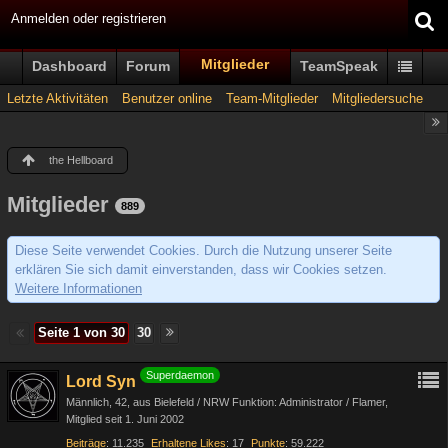
Anmelden oder registrieren
Mitglieder
Dashboard
Forum
TeamSpeak
Letzte Aktivitäten
Benutzer online
Team-Mitglieder
Mitgliedersuche
the Hellboard
Mitglieder
889
Diese Seite verwendet Cookies. Durch die Nutzung unserer Seite
erklären Sie sich damit einverstanden, dass wir Cookies setzen.
Weitere Informationen
Seite 1 von 30
30
Superdaemon
Lord Syn
Männlich
42
aus Bielefeld / NRW Funktion: Administrator / Flamer
Mitglied seit 1. Juni 2002
Beiträge
11.235
Erhaltene Likes
17
Punkte
59.222