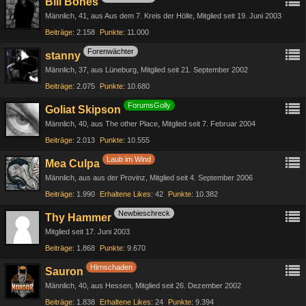
Bill Bones
Männlich
41
aus Aus dem 7. Kreis der Hölle
Mitglied seit 19. Juni 2003
Beiträge
2.158
Punkte
11.000
Forenwächter
stanny
Männlich
37
aus Lüneburg
Mitglied seit 21. September 2002
Beiträge
2.075
Punkte
10.680
ForumsGolly
Goliat Skipson
Männlich
40
aus The other Place
Mitglied seit 7. Februar 2004
Beiträge
2.013
Punkte
10.555
Laub im Wind
Mea Culpa
Männlich
aus aus der Provinz
Mitglied seit 4. September 2006
Beiträge
1.990
Erhaltene Likes
42
Punkte
10.382
Newbieschreck
Thy Hammer
Mitglied seit 17. Juni 2003
Beiträge
1.868
Punkte
9.670
Hirnschaden
Sauron
Männlich
40
aus Hessen
Mitglied seit 26. Dezember 2002
Beiträge
1.838
Erhaltene Likes
24
Punkte
9.394