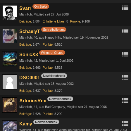
On Sjaldr
Svarr
Männlich
Mitglied seit 27. Juli 2008
Beiträge
1.804
Erhaltene Likes
8
Punkte
9.108
Schreibdilettant
SchaelyT
Männlich
40
aus Happy Hills
Mitglied seit 19. November 2002
Beiträge
1.674
Punkte
8.510
Wings of Chaos
SonicX3
Männlich
42
Mitglied seit 1. Juni 2002
Beiträge
1.663
Punkte
8.515
Newbieschreck
DSC0001
Männlich
Mitglied seit 13. August 2002
Beiträge
1.637
Punkte
8.370
Newbieschreck
ArturiusRex
Männlich
44
aus Bad Company
Mitglied seit 21. August 2006
Beiträge
1.628
Punkte
8.200
Newbieschreck
Kamy
Weiblich
41
aus fragt mich wenn ich nüchtern bin
Mitglied seit 24. Juli 2003