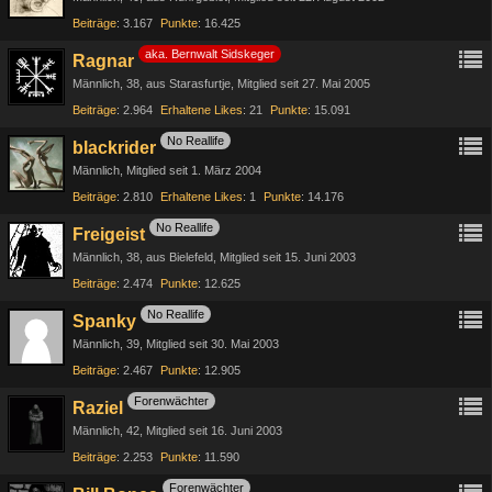
Beiträge
3.167
Punkte
16.425
aka. Bernwalt Sidskeger
Ragnar
Männlich
38
aus Starasfurtje
Mitglied seit 27. Mai 2005
Beiträge
2.964
Erhaltene Likes
21
Punkte
15.091
No Reallife
blackrider
Männlich
Mitglied seit 1. März 2004
Beiträge
2.810
Erhaltene Likes
1
Punkte
14.176
No Reallife
Freigeist
Männlich
38
aus Bielefeld
Mitglied seit 15. Juni 2003
Beiträge
2.474
Punkte
12.625
No Reallife
Spanky
Männlich
39
Mitglied seit 30. Mai 2003
Beiträge
2.467
Punkte
12.905
Forenwächter
Raziel
Männlich
42
Mitglied seit 16. Juni 2003
Beiträge
2.253
Punkte
11.590
Forenwächter