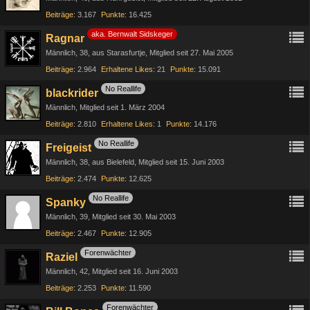
Beiträge
3.167
Punkte
16.425
aka. Bernwalt Sidskeger
Ragnar
Männlich
38
aus Starasfurtje
Mitglied seit 27. Mai 2005
Beiträge
2.964
Erhaltene Likes
21
Punkte
15.091
No Reallife
blackrider
Männlich
Mitglied seit 1. März 2004
Beiträge
2.810
Erhaltene Likes
1
Punkte
14.176
No Reallife
Freigeist
Männlich
38
aus Bielefeld
Mitglied seit 15. Juni 2003
Beiträge
2.474
Punkte
12.625
No Reallife
Spanky
Männlich
39
Mitglied seit 30. Mai 2003
Beiträge
2.467
Punkte
12.905
Forenwächter
Raziel
Männlich
42
Mitglied seit 16. Juni 2003
Beiträge
2.253
Punkte
11.590
Forenwächter