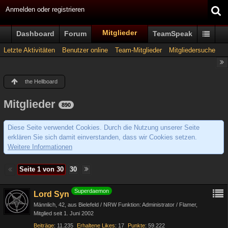
Anmelden oder registrieren
Mitglieder
Dashboard
Forum
TeamSpeak
Letzte Aktivitäten
Benutzer online
Team-Mitglieder
Mitgliedersuche
the Hellboard
Mitglieder
890
Diese Seite verwendet Cookies. Durch die Nutzung unserer Seite
erklären Sie sich damit einverstanden, dass wir Cookies setzen.
Weitere Informationen
Seite 1 von 30
30
Superdaemon
Lord Syn
Männlich
42
aus Bielefeld / NRW Funktion: Administrator / Flamer
Mitglied seit 1. Juni 2002
Beiträge
11.235
Erhaltene Likes
17
Punkte
59.222