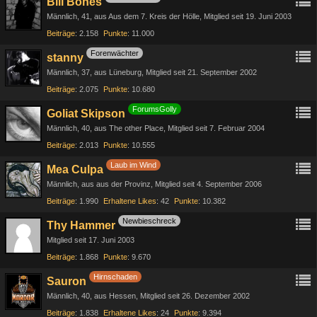
Bill Bones
Männlich
41
aus Aus dem 7. Kreis der Hölle
Mitglied seit 19. Juni 2003
Beiträge
2.158
Punkte
11.000
Forenwächter
stanny
Männlich
37
aus Lüneburg
Mitglied seit 21. September 2002
Beiträge
2.075
Punkte
10.680
ForumsGolly
Goliat Skipson
Männlich
40
aus The other Place
Mitglied seit 7. Februar 2004
Beiträge
2.013
Punkte
10.555
Laub im Wind
Mea Culpa
Männlich
aus aus der Provinz
Mitglied seit 4. September 2006
Beiträge
1.990
Erhaltene Likes
42
Punkte
10.382
Newbieschreck
Thy Hammer
Mitglied seit 17. Juni 2003
Beiträge
1.868
Punkte
9.670
Hirnschaden
Sauron
Männlich
40
aus Hessen
Mitglied seit 26. Dezember 2002
Beiträge
1.838
Erhaltene Likes
24
Punkte
9.394