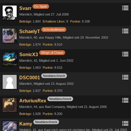
On Sjaldr
Svarr
Männlich
Mitglied seit 27. Juli 2008
Beiträge
1.804
Erhaltene Likes
8
Punkte
9.108
Schreibdilettant
SchaelyT
Männlich
40
aus Happy Hills
Mitglied seit 19. November 2002
Beiträge
1.674
Punkte
8.510
Wings of Chaos
SonicX3
Männlich
42
Mitglied seit 1. Juni 2002
Beiträge
1.663
Punkte
8.515
Newbieschreck
DSC0001
Männlich
Mitglied seit 13. August 2002
Beiträge
1.637
Punkte
8.370
Newbieschreck
ArturiusRex
Männlich
44
aus Bad Company
Mitglied seit 21. August 2006
Beiträge
1.628
Punkte
8.200
Newbieschreck
Kamy
Weiblich
41
aus fragt mich wenn ich nüchtern bin
Mitglied seit 24. Juli 2003