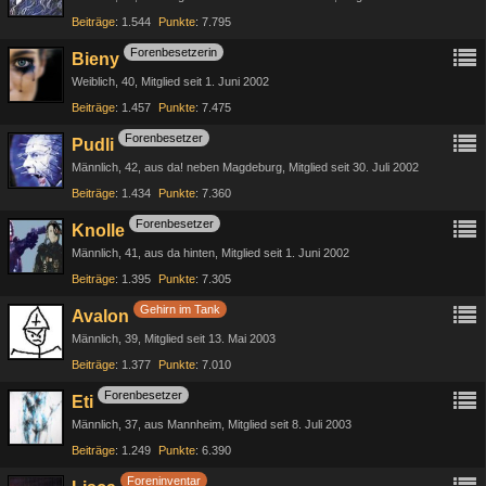
Beiträge
1.544
Punkte
7.795
Forenbesetzerin
Bieny
Weiblich
40
Mitglied seit 1. Juni 2002
Beiträge
1.457
Punkte
7.475
Forenbesetzer
Pudli
Männlich
42
aus da! neben Magdeburg
Mitglied seit 30. Juli 2002
Beiträge
1.434
Punkte
7.360
Forenbesetzer
Knolle
Männlich
41
aus da hinten
Mitglied seit 1. Juni 2002
Beiträge
1.395
Punkte
7.305
Gehirn im Tank
Avalon
Männlich
39
Mitglied seit 13. Mai 2003
Beiträge
1.377
Punkte
7.010
Forenbesetzer
Eti
Männlich
37
aus Mannheim
Mitglied seit 8. Juli 2003
Beiträge
1.249
Punkte
6.390
Foreninventar