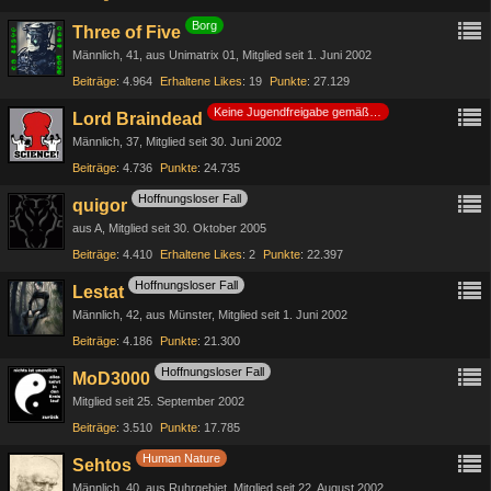
Borg
Three of Five
Männlich
41
aus Unimatrix 01
Mitglied seit 1. Juni 2002
Beiträge
4.964
Erhaltene Likes
19
Punkte
27.129
Keine Jugendfreigabe gemäß §14 JuSchG
Lord Braindead
Männlich
37
Mitglied seit 30. Juni 2002
Beiträge
4.736
Punkte
24.735
Hoffnungsloser Fall
quigor
aus A
Mitglied seit 30. Oktober 2005
Beiträge
4.410
Erhaltene Likes
2
Punkte
22.397
Hoffnungsloser Fall
Lestat
Männlich
42
aus Münster
Mitglied seit 1. Juni 2002
Beiträge
4.186
Punkte
21.300
Hoffnungsloser Fall
MoD3000
Mitglied seit 25. September 2002
Beiträge
3.510
Punkte
17.785
Human Nature
Sehtos
Männlich
40
aus Ruhrgebiet
Mitglied seit 22. August 2002