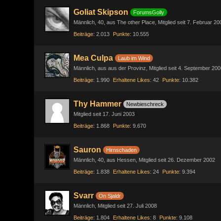
Goliat Skipson
ForumsGolly
Männlich
40
aus The other Place
Mitglied seit 7. Februar 20
Beiträge
2.013
Punkte
10.555
Mea Culpa
Laub im Wind
Männlich
aus aus der Provinz
Mitglied seit 4. September 200
Beiträge
1.990
Erhaltene Likes
42
Punkte
10.382
Thy Hammer
Newbieschreck
Mitglied seit 17. Juni 2003
Beiträge
1.868
Punkte
9.670
Sauron
Hirnschaden
Männlich
40
aus Hessen
Mitglied seit 26. Dezember 2002
Beiträge
1.838
Erhaltene Likes
24
Punkte
9.394
Svarr
On Sjaldr
Männlich
Mitglied seit 27. Juli 2008
Beiträge
1.804
Erhaltene Likes
8
Punkte
9.108