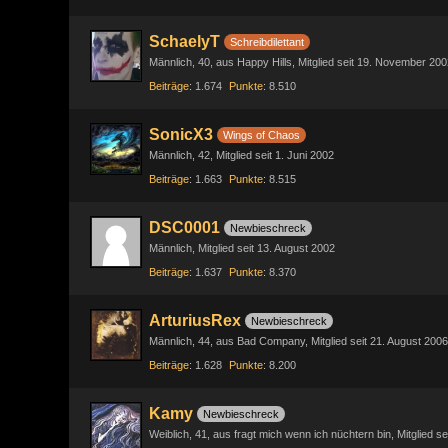
SchaelyT
Schreibdilettant
Männlich
40
aus Happy Hills
Mitglied seit 19. November 200
Beiträge
1.674
Punkte
8.510
SonicX3
Wings of Chaos
Männlich
42
Mitglied seit 1. Juni 2002
Beiträge
1.663
Punkte
8.515
DSC0001
Newbieschreck
Männlich
Mitglied seit 13. August 2002
Beiträge
1.637
Punkte
8.370
ArturiusRex
Newbieschreck
Männlich
44
aus Bad Company
Mitglied seit 21. August 2006
Beiträge
1.628
Punkte
8.200
Kamy
Newbieschreck
Weiblich
41
aus fragt mich wenn ich nüchtern bin
Mitglied se