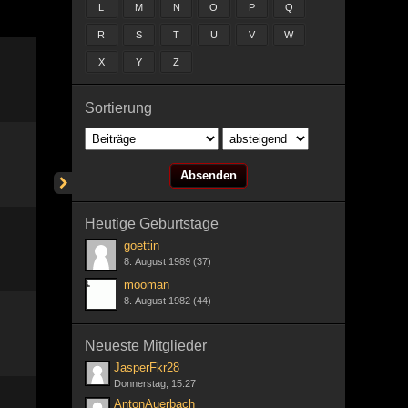
L
M
N
O
P
Q
R
S
T
U
V
W
X
Y
Z
Sortierung
Heutige Geburtstage
goettin
8. August 1989 (37)
mooman
8. August 1982 (44)
Neueste Mitglieder
JasperFkr28
Donnerstag, 15:27
AntonAuerbach