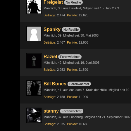
Freigeist
No Reallife
Männlich
38
aus Bielefeld
Mitglied seit 15. Juni 2003
Beiträge
2.474
Punkte
12.625
Spanky
No Reallife
Männlich
39
Mitglied seit 30. Mai 2003
Beiträge
2.467
Punkte
12.905
Raziel
Forenwächter
Männlich
42
Mitglied seit 16. Juni 2003
Beiträge
2.253
Punkte
11.590
Bill Bones
Forenwächter
Männlich
41
aus Aus dem 7. Kreis der Hölle
Mitglied seit 19
Beiträge
2.158
Punkte
11.000
stanny
Forenwächter
Männlich
37
aus Lüneburg
Mitglied seit 21. September 2002
Beiträge
2.075
Punkte
10.680