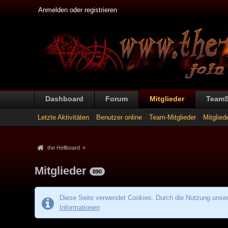
Anmelden oder registrieren
Dashboard
Forum
Mitglieder
Team
Letzte Aktivitäten
Benutzer online
Team-Mitglieder
Mitglied
the Hellboard
»
Mitglieder
890
Diese Seite verwendet Cookies. Durch die Nutzung unsere
Informationen