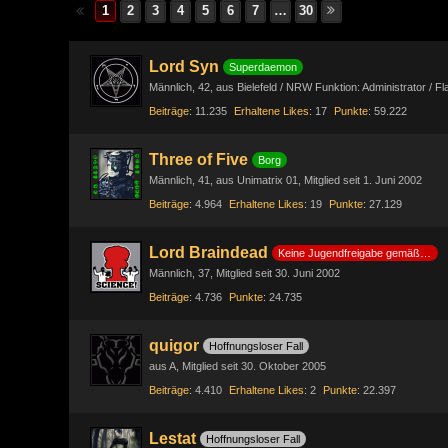
1
2
3
4
5
6
7
…
30
Lord Syn
Superdaemon
Männlich
42
aus Bielefeld / NRW Funktion: Administrator / F
Beiträge
11.235
Erhaltene Likes
17
Punkte
59.222
Three of Five
Borg
Männlich
41
aus Unimatrix 01
Mitglied seit 1. Juni 2002
Beiträge
4.964
Erhaltene Likes
19
Punkte
27.129
Lord Braindead
Keine Jugendfreigabe gemäß §14 JuSchG
Männlich
37
Mitglied seit 30. Juni 2002
Beiträge
4.736
Punkte
24.735
quigor
Hoffnungsloser Fall
aus A
Mitglied seit 30. Oktober 2005
Beiträge
4.410
Erhaltene Likes
2
Punkte
22.397
Lestat
Hoffnungsloser Fall