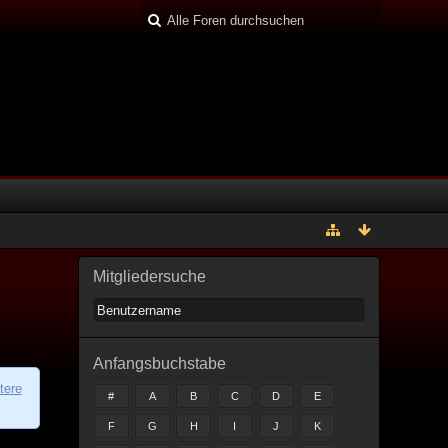
Mitgliedersuche
Anfangsbuchstabe
tere
#
A
B
C
D
E
F
G
H
I
J
K