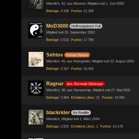
Männlich
42
aus Münster
Mitglied seit 1. Juni 2002
Beiträge
4.186
Punkte
21.300
MoD3000
Hoffnungsloser Fall
Mitglied seit 25. September 2002
Beiträge
3.510
Punkte
17.785
Sehtos
Human Nature
Männlich
40
aus Ruhrgebiet
Mitglied seit 22. August 2002
Beiträge
3.167
Punkte
16.425
Ragnar
aka. Bernwalt Sidskeger
Männlich
38
aus Starasfurtje
Mitglied seit 27. Mai 2005
Beiträge
2.964
Erhaltene Likes
21
Punkte
15.091
blackrider
No Reallife
Männlich
Mitglied seit 1. März 2004
Beiträge
2.810
Erhaltene Likes
1
Punkte
14.176