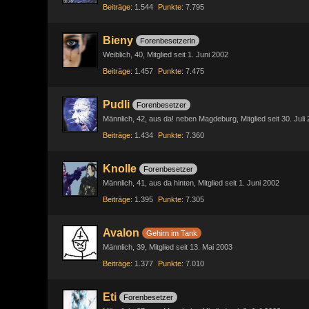
Beiträge
1.544
Punkte
7.795
Bieny
Forenbesetzerin
Weiblich
40
Mitglied seit 1. Juni 2002
Beiträge
1.457
Punkte
7.475
Pudli
Forenbesetzer
Männlich
42
aus da! neben Magdeburg
Mitglied seit 30. Juli
Beiträge
1.434
Punkte
7.360
Knolle
Forenbesetzer
Männlich
41
aus da hinten
Mitglied seit 1. Juni 2002
Beiträge
1.395
Punkte
7.305
Avalon
Gehirn im Tank
Männlich
39
Mitglied seit 13. Mai 2003
Beiträge
1.377
Punkte
7.010
Eti
Forenbesetzer