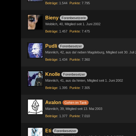
Beiträge
1.544
Punkte
7.795
Bieny
Forenbesetzerin
Weiblich
40
Mitglied seit 1. Juni 2002
Beiträge
1.457
Punkte
7.475
Pudli
Forenbesetzer
Männlich
42
aus da! neben Magdeburg
Mitglied seit 30. Juli
Beiträge
1.434
Punkte
7.360
Knolle
Forenbesetzer
Männlich
41
aus da hinten
Mitglied seit 1. Juni 2002
Beiträge
1.395
Punkte
7.305
Avalon
Gehirn im Tank
Männlich
39
Mitglied seit 13. Mai 2003
Beiträge
1.377
Punkte
7.010
Eti
Forenbesetzer