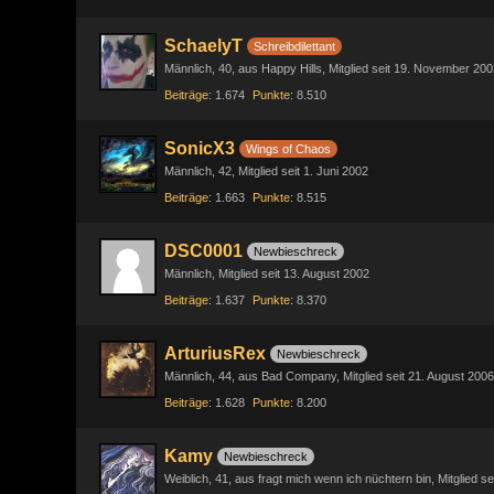
SchaelyT
Schreibdilettant
Männlich
40
aus Happy Hills
Mitglied seit 19. November 200
Beiträge
1.674
Punkte
8.510
SonicX3
Wings of Chaos
Männlich
42
Mitglied seit 1. Juni 2002
Beiträge
1.663
Punkte
8.515
DSC0001
Newbieschreck
Männlich
Mitglied seit 13. August 2002
Beiträge
1.637
Punkte
8.370
ArturiusRex
Newbieschreck
Männlich
44
aus Bad Company
Mitglied seit 21. August 2006
Beiträge
1.628
Punkte
8.200
Kamy
Newbieschreck
Weiblich
41
aus fragt mich wenn ich nüchtern bin
Mitglied se