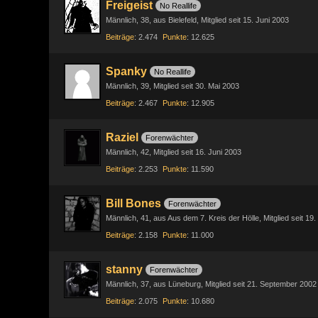
Freigeist
No Reallife
Männlich
38
aus Bielefeld
Mitglied seit 15. Juni 2003
Beiträge
2.474
Punkte
12.625
Spanky
No Reallife
Männlich
39
Mitglied seit 30. Mai 2003
Beiträge
2.467
Punkte
12.905
Raziel
Forenwächter
Männlich
42
Mitglied seit 16. Juni 2003
Beiträge
2.253
Punkte
11.590
Bill Bones
Forenwächter
Männlich
41
aus Aus dem 7. Kreis der Hölle
Mitglied seit 19
Beiträge
2.158
Punkte
11.000
stanny
Forenwächter
Männlich
37
aus Lüneburg
Mitglied seit 21. September 2002
Beiträge
2.075
Punkte
10.680