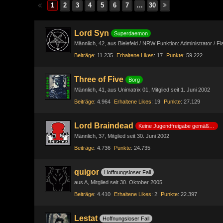
1
2
3
4
5
6
7
…
30
Lord Syn
Superdaemon
Männlich
42
aus Bielefeld / NRW Funktion: Administrator / F
Beiträge
11.235
Erhaltene Likes
17
Punkte
59.222
Three of Five
Borg
Männlich
41
aus Unimatrix 01
Mitglied seit 1. Juni 2002
Beiträge
4.964
Erhaltene Likes
19
Punkte
27.129
Lord Braindead
Keine Jugendfreigabe gemäß §14 JuSchG
Männlich
37
Mitglied seit 30. Juni 2002
Beiträge
4.736
Punkte
24.735
quigor
Hoffnungsloser Fall
aus A
Mitglied seit 30. Oktober 2005
Beiträge
4.410
Erhaltene Likes
2
Punkte
22.397
Lestat
Hoffnungsloser Fall