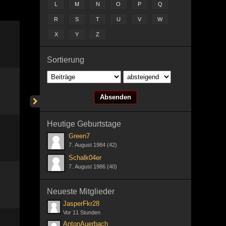
L
M
N
O
P
Q
R
S
T
U
V
W
X
Y
Z
Sortierung
Heutige Geburtstage
Green7
7. August 1984 (42)
Schalk04er
7. August 1986 (40)
Neueste Mitglieder
JasperFkr28
Vor 11 Stunden
AntonAuerbach