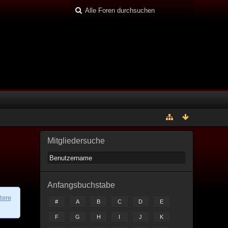
Mitgliedersuche
Anfangsbuchstabe
tere
#
A
B
C
D
E
F
G
H
I
J
K