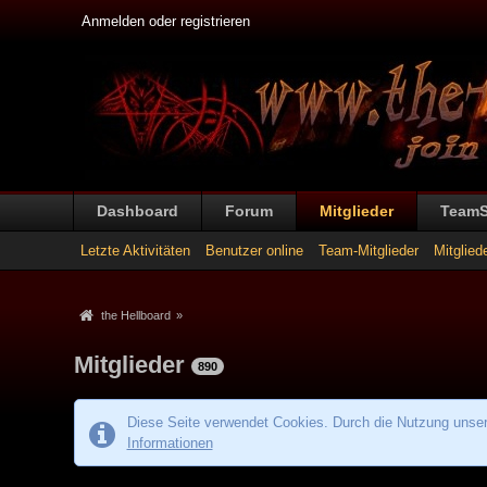
Anmelden oder registrieren
Dashboard
Forum
Mitglieder
Team
Letzte Aktivitäten
Benutzer online
Team-Mitglieder
Mitglied
the Hellboard
»
Mitglieder
890
Diese Seite verwendet Cookies. Durch die Nutzung unsere
Informationen