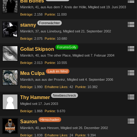
Bill Bones
Männlich
41
aus Aus dem 7. Kreis der Hölle
Mitglied seit 19. Juni 2003
Beiträge
2.158
Punkte
11.000
Forenwächter
stanny
Männlich
37
aus Lüneburg
Mitglied seit 21. September 2002
Beiträge
2.075
Punkte
10.680
ForumsGolly
Goliat Skipson
Männlich
40
aus The other Place
Mitglied seit 7. Februar 2004
Beiträge
2.013
Punkte
10.555
Laub im Wind
Mea Culpa
Männlich
aus aus der Provinz
Mitglied seit 4. September 2006
Beiträge
1.990
Erhaltene Likes
42
Punkte
10.382
Newbieschreck
Thy Hammer
Mitglied seit 17. Juni 2003
Beiträge
1.868
Punkte
9.670
Hirnschaden
Sauron
Männlich
40
aus Hessen
Mitglied seit 26. Dezember 2002
Beiträge
1.838
Erhaltene Likes
24
Punkte
9.394