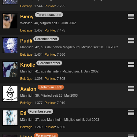
Beiträge
1.544
Punkte
7.795
Forenbesetzerin
Bieny
Weiblich
40
Mitglied seit 1. Juni 2002
Beiträge
1.457
Punkte
7.475
Forenbesetzer
Pudli
Männlich
42
aus da! neben Magdeburg
Mitglied seit 30. Juli 2002
Beiträge
1.434
Punkte
7.360
Forenbesetzer
Knolle
Männlich
41
aus da hinten
Mitglied seit 1. Juni 2002
Beiträge
1.395
Punkte
7.305
Gehirn im Tank
Avalon
Männlich
39
Mitglied seit 13. Mai 2003
Beiträge
1.377
Punkte
7.010
Forenbesetzer
Eti
Männlich
37
aus Mannheim
Mitglied seit 8. Juli 2003
Beiträge
1.249
Punkte
6.390
Foreninventar