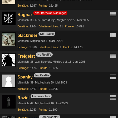
Beiträge
3.167
Punkte
16.425
aka. Bernwalt Sidskeger
Ragnar
Männlich
38
aus Starasfurtje
Mitglied seit 27. Mai 2005
Beiträge
2.964
Erhaltene Likes
21
Punkte
15.091
No Reallife
blackrider
Männlich
Mitglied seit 1. März 2004
Beiträge
2.810
Erhaltene Likes
1
Punkte
14.176
No Reallife
Freigeist
Männlich
38
aus Bielefeld
Mitglied seit 15. Juni 2003
Beiträge
2.474
Punkte
12.625
No Reallife
Spanky
Männlich
39
Mitglied seit 30. Mai 2003
Beiträge
2.467
Punkte
12.905
Forenwächter
Raziel
Männlich
42
Mitglied seit 16. Juni 2003
Beiträge
2.253
Punkte
11.590
Forenwächter