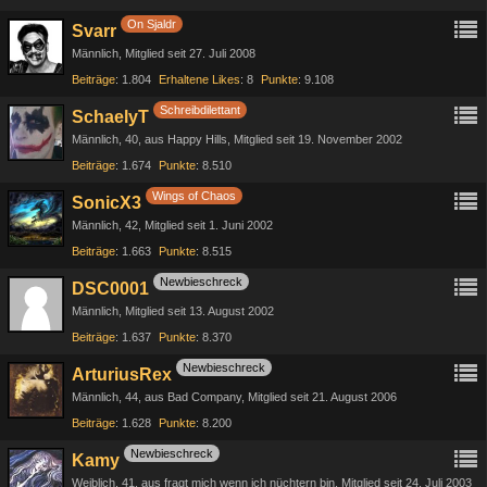
On Sjaldr
Svarr
Männlich
Mitglied seit 27. Juli 2008
Beiträge
1.804
Erhaltene Likes
8
Punkte
9.108
Schreibdilettant
SchaelyT
Männlich
40
aus Happy Hills
Mitglied seit 19. November 2002
Beiträge
1.674
Punkte
8.510
Wings of Chaos
SonicX3
Männlich
42
Mitglied seit 1. Juni 2002
Beiträge
1.663
Punkte
8.515
Newbieschreck
DSC0001
Männlich
Mitglied seit 13. August 2002
Beiträge
1.637
Punkte
8.370
Newbieschreck
ArturiusRex
Männlich
44
aus Bad Company
Mitglied seit 21. August 2006
Beiträge
1.628
Punkte
8.200
Newbieschreck
Kamy
Weiblich
41
aus fragt mich wenn ich nüchtern bin
Mitglied seit 24. Juli 2003