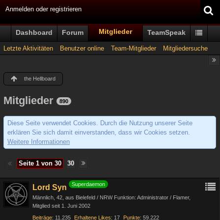
Anmelden oder registrieren
Mitglieder
Dashboard
Forum
TeamSpeak
Letzte Aktivitäten
Benutzer online
Team-Mitglieder
Mitgliedersuche
the Hellboard
Mitglieder
890
Diese Seite verwendet Cookies. Durch die Nutzung unserer Seite
erklären Sie sich damit einverstanden, dass wir Cookies setzen.
Weitere Informationen
Seite 1 von 30
30
Superdaemon
Lord Syn
Männlich
42
aus Bielefeld / NRW Funktion: Administrator / Flamer
Mitglied seit 1. Juni 2002
Beiträge
11.235
Erhaltene Likes
17
Punkte
59.222