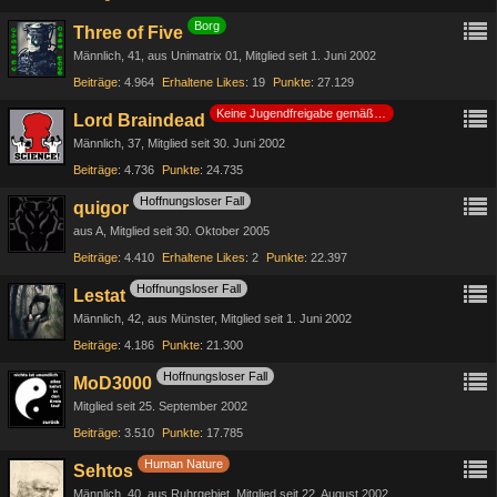
Borg
Three of Five
Männlich
41
aus Unimatrix 01
Mitglied seit 1. Juni 2002
Beiträge
4.964
Erhaltene Likes
19
Punkte
27.129
Keine Jugendfreigabe gemäß §14 JuSchG
Lord Braindead
Männlich
37
Mitglied seit 30. Juni 2002
Beiträge
4.736
Punkte
24.735
Hoffnungsloser Fall
quigor
aus A
Mitglied seit 30. Oktober 2005
Beiträge
4.410
Erhaltene Likes
2
Punkte
22.397
Hoffnungsloser Fall
Lestat
Männlich
42
aus Münster
Mitglied seit 1. Juni 2002
Beiträge
4.186
Punkte
21.300
Hoffnungsloser Fall
MoD3000
Mitglied seit 25. September 2002
Beiträge
3.510
Punkte
17.785
Human Nature
Sehtos
Männlich
40
aus Ruhrgebiet
Mitglied seit 22. August 2002