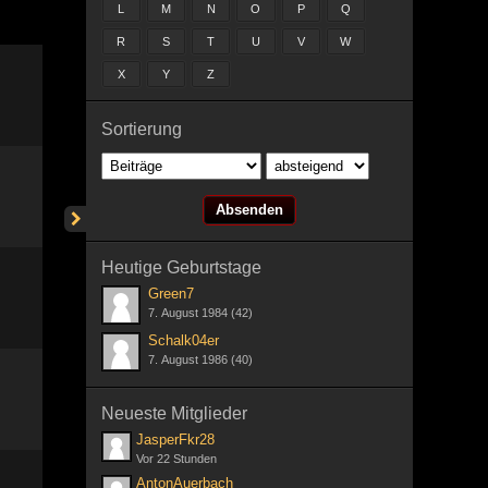
L
M
N
O
P
Q
R
S
T
U
V
W
X
Y
Z
Sortierung
Heutige Geburtstage
Green7
7. August 1984 (42)
Schalk04er
7. August 1986 (40)
Neueste Mitglieder
JasperFkr28
Vor 22 Stunden
AntonAuerbach