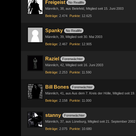
Freigeist
No Reallife
Männlich
38
aus Bielefeld
Mitglied seit 15. Juni 2003
Beiträge
2.474
Punkte
12.625
Spanky
No Reallife
Männlich
39
Mitglied seit 30. Mai 2003
Beiträge
2.467
Punkte
12.905
Raziel
Forenwächter
Männlich
42
Mitglied seit 16. Juni 2003
Beiträge
2.253
Punkte
11.590
Bill Bones
Forenwächter
Männlich
41
aus Aus dem 7. Kreis der Hölle
Mitglied seit 19
Beiträge
2.158
Punkte
11.000
stanny
Forenwächter
Männlich
37
aus Lüneburg
Mitglied seit 21. September 2002
Beiträge
2.075
Punkte
10.680