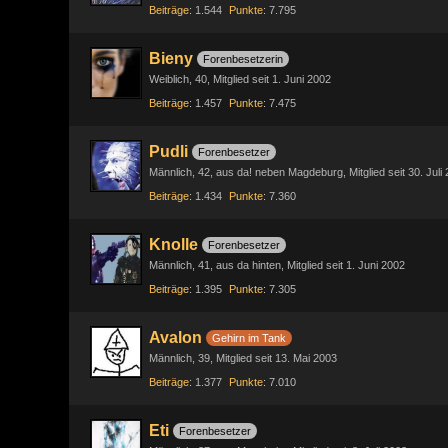
Beiträge
1.544
Punkte
7.795
Bieny
Forenbesetzerin
Weiblich
40
Mitglied seit 1. Juni 2002
Beiträge
1.457
Punkte
7.475
Pudli
Forenbesetzer
Männlich
42
aus da! neben Magdeburg
Mitglied seit 30. Juli
Beiträge
1.434
Punkte
7.360
Knolle
Forenbesetzer
Männlich
41
aus da hinten
Mitglied seit 1. Juni 2002
Beiträge
1.395
Punkte
7.305
Avalon
Gehirn im Tank
Männlich
39
Mitglied seit 13. Mai 2003
Beiträge
1.377
Punkte
7.010
Eti
Forenbesetzer