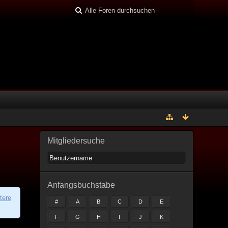
Mitgliedersuche
Anfangsbuchstabe
tere
#
A
B
C
D
E
F
G
H
I
J
K