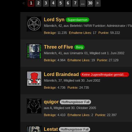
1
2
3
4
5
6
7
…
30
Lord Syn
Superdaemon
Männlich
42
aus Bielefeld / NRW Funktion: Administrator / F
Beiträge
11.235
Erhaltene Likes
17
Punkte
59.222
Three of Five
Borg
Männlich
41
aus Unimatrix 01
Mitglied seit 1. Juni 2002
Beiträge
4.964
Erhaltene Likes
19
Punkte
27.129
Lord Braindead
Keine Jugendfreigabe gemäß §14 JuSchG
Männlich
37
Mitglied seit 30. Juni 2002
Beiträge
4.736
Punkte
24.735
quigor
Hoffnungsloser Fall
aus A
Mitglied seit 30. Oktober 2005
Beiträge
4.410
Erhaltene Likes
2
Punkte
22.397
Lestat
Hoffnungsloser Fall