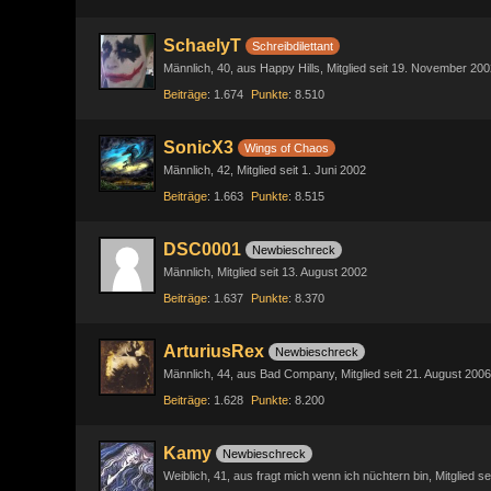
SchaelyT
Schreibdilettant
Männlich
40
aus Happy Hills
Mitglied seit 19. November 200
Beiträge
1.674
Punkte
8.510
SonicX3
Wings of Chaos
Männlich
42
Mitglied seit 1. Juni 2002
Beiträge
1.663
Punkte
8.515
DSC0001
Newbieschreck
Männlich
Mitglied seit 13. August 2002
Beiträge
1.637
Punkte
8.370
ArturiusRex
Newbieschreck
Männlich
44
aus Bad Company
Mitglied seit 21. August 2006
Beiträge
1.628
Punkte
8.200
Kamy
Newbieschreck
Weiblich
41
aus fragt mich wenn ich nüchtern bin
Mitglied se