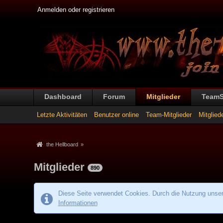
Anmelden oder registrieren
Dashboard
Forum
Mitglieder
Team
Letzte Aktivitäten
Benutzer online
Team-Mitglieder
Mitglied
the Hellboard
»
Mitglieder
890
Diese Seite verwendet Cookies. Durch die Nutzung unsere
Informationen