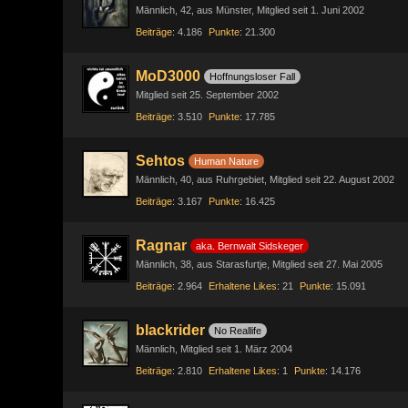
Männlich
42
aus Münster
Mitglied seit 1. Juni 2002
Beiträge
4.186
Punkte
21.300
MoD3000
Hoffnungsloser Fall
Mitglied seit 25. September 2002
Beiträge
3.510
Punkte
17.785
Sehtos
Human Nature
Männlich
40
aus Ruhrgebiet
Mitglied seit 22. August 2002
Beiträge
3.167
Punkte
16.425
Ragnar
aka. Bernwalt Sidskeger
Männlich
38
aus Starasfurtje
Mitglied seit 27. Mai 2005
Beiträge
2.964
Erhaltene Likes
21
Punkte
15.091
blackrider
No Reallife
Männlich
Mitglied seit 1. März 2004
Beiträge
2.810
Erhaltene Likes
1
Punkte
14.176