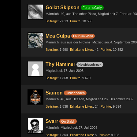
Goliat Skipson
ForumsGolly
Männlich
40
aus The other Place
Mitglied seit 7. Februar 20
Beiträge
2.013
Punkte
10.555
Mea Culpa
Laub im Wind
Männlich
aus aus der Provinz
Mitglied seit 4. September 200
Beiträge
1.990
Erhaltene Likes
42
Punkte
10.382
Thy Hammer
Newbieschreck
Mitglied seit 17. Juni 2003
Beiträge
1.868
Punkte
9.670
Sauron
Hirnschaden
Männlich
40
aus Hessen
Mitglied seit 26. Dezember 2002
Beiträge
1.838
Erhaltene Likes
24
Punkte
9.394
Svarr
On Sjaldr
Männlich
Mitglied seit 27. Juli 2008
Beiträge
1.804
Erhaltene Likes
8
Punkte
9.108