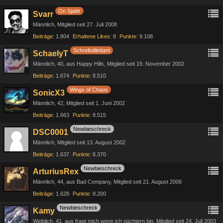
On Sjaldr
Svarr
Männlich
Mitglied seit 27. Juli 2008
Beiträge
1.804
Erhaltene Likes
8
Punkte
9.108
Schreibdilettant
SchaelyT
Männlich
40
aus Happy Hills
Mitglied seit 19. November 2002
Beiträge
1.674
Punkte
8.510
Wings of Chaos
SonicX3
Männlich
42
Mitglied seit 1. Juni 2002
Beiträge
1.663
Punkte
8.515
Newbieschreck
DSC0001
Männlich
Mitglied seit 13. August 2002
Beiträge
1.637
Punkte
8.370
Newbieschreck
ArturiusRex
Männlich
44
aus Bad Company
Mitglied seit 21. August 2006
Beiträge
1.628
Punkte
8.200
Newbieschreck
Kamy
Weiblich
41
aus fragt mich wenn ich nüchtern bin
Mitglied seit 24. Juli 2003