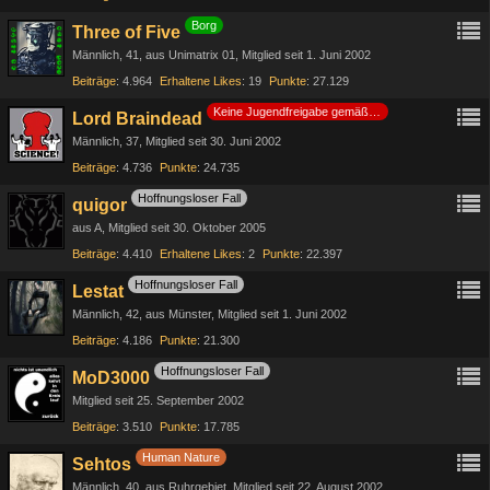
Borg
Three of Five
Männlich
41
aus Unimatrix 01
Mitglied seit 1. Juni 2002
Beiträge
4.964
Erhaltene Likes
19
Punkte
27.129
Keine Jugendfreigabe gemäß §14 JuSchG
Lord Braindead
Männlich
37
Mitglied seit 30. Juni 2002
Beiträge
4.736
Punkte
24.735
Hoffnungsloser Fall
quigor
aus A
Mitglied seit 30. Oktober 2005
Beiträge
4.410
Erhaltene Likes
2
Punkte
22.397
Hoffnungsloser Fall
Lestat
Männlich
42
aus Münster
Mitglied seit 1. Juni 2002
Beiträge
4.186
Punkte
21.300
Hoffnungsloser Fall
MoD3000
Mitglied seit 25. September 2002
Beiträge
3.510
Punkte
17.785
Human Nature
Sehtos
Männlich
40
aus Ruhrgebiet
Mitglied seit 22. August 2002