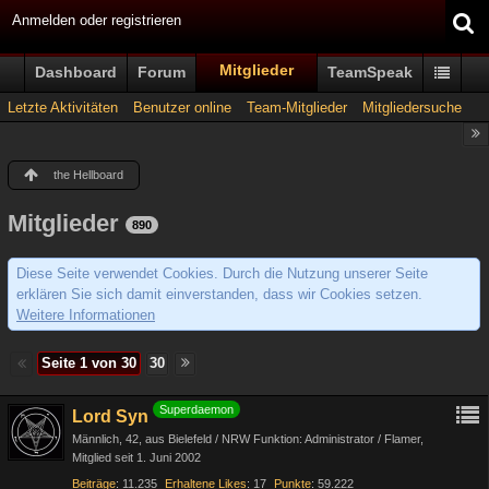
Anmelden oder registrieren
Mitglieder
Dashboard
Forum
TeamSpeak
Letzte Aktivitäten
Benutzer online
Team-Mitglieder
Mitgliedersuche
the Hellboard
Mitglieder
890
Diese Seite verwendet Cookies. Durch die Nutzung unserer Seite
erklären Sie sich damit einverstanden, dass wir Cookies setzen.
Weitere Informationen
Seite 1 von 30
30
Superdaemon
Lord Syn
Männlich
42
aus Bielefeld / NRW Funktion: Administrator / Flamer
Mitglied seit 1. Juni 2002
Beiträge
11.235
Erhaltene Likes
17
Punkte
59.222