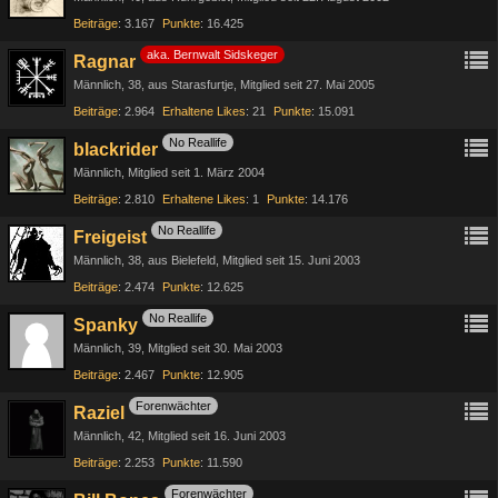
Beiträge
3.167
Punkte
16.425
aka. Bernwalt Sidskeger
Ragnar
Männlich
38
aus Starasfurtje
Mitglied seit 27. Mai 2005
Beiträge
2.964
Erhaltene Likes
21
Punkte
15.091
No Reallife
blackrider
Männlich
Mitglied seit 1. März 2004
Beiträge
2.810
Erhaltene Likes
1
Punkte
14.176
No Reallife
Freigeist
Männlich
38
aus Bielefeld
Mitglied seit 15. Juni 2003
Beiträge
2.474
Punkte
12.625
No Reallife
Spanky
Männlich
39
Mitglied seit 30. Mai 2003
Beiträge
2.467
Punkte
12.905
Forenwächter
Raziel
Männlich
42
Mitglied seit 16. Juni 2003
Beiträge
2.253
Punkte
11.590
Forenwächter