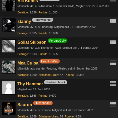
Bill Bones
Männlich
41
aus Aus dem 7. Kreis der Hölle
Mitglied seit 19. Juni 2003
Beiträge
2.158
Punkte
11.000
Forenwächter
stanny
Männlich
37
aus Lüneburg
Mitglied seit 21. September 2002
Beiträge
2.075
Punkte
10.680
ForumsGolly
Goliat Skipson
Männlich
40
aus The other Place
Mitglied seit 7. Februar 2004
Beiträge
2.013
Punkte
10.555
Laub im Wind
Mea Culpa
Männlich
aus aus der Provinz
Mitglied seit 4. September 2006
Beiträge
1.990
Erhaltene Likes
42
Punkte
10.382
Newbieschreck
Thy Hammer
Mitglied seit 17. Juni 2003
Beiträge
1.868
Punkte
9.670
Hirnschaden
Sauron
Männlich
40
aus Hessen
Mitglied seit 26. Dezember 2002
Beiträge
1.838
Erhaltene Likes
24
Punkte
9.394