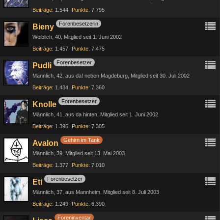
Beiträge
1.544
Punkte
7.795
Forenbesetzerin
Bieny
Weiblich
40
Mitglied seit 1. Juni 2002
Beiträge
1.457
Punkte
7.475
Forenbesetzer
Pudli
Männlich
42
aus da! neben Magdeburg
Mitglied seit 30. Juli 2002
Beiträge
1.434
Punkte
7.360
Forenbesetzer
Knolle
Männlich
41
aus da hinten
Mitglied seit 1. Juni 2002
Beiträge
1.395
Punkte
7.305
Gehirn im Tank
Avalon
Männlich
39
Mitglied seit 13. Mai 2003
Beiträge
1.377
Punkte
7.010
Forenbesetzer
Eti
Männlich
37
aus Mannheim
Mitglied seit 8. Juli 2003
Beiträge
1.249
Punkte
6.390
Foreninventar