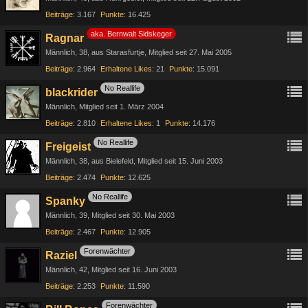
Beiträge
3.167
Punkte
16.425
aka. Bernwalt Sidskeger
Ragnar
Männlich
38
aus Starasfurtje
Mitglied seit 27. Mai 2005
Beiträge
2.964
Erhaltene Likes
21
Punkte
15.091
No Reallife
blackrider
Männlich
Mitglied seit 1. März 2004
Beiträge
2.810
Erhaltene Likes
1
Punkte
14.176
No Reallife
Freigeist
Männlich
38
aus Bielefeld
Mitglied seit 15. Juni 2003
Beiträge
2.474
Punkte
12.625
No Reallife
Spanky
Männlich
39
Mitglied seit 30. Mai 2003
Beiträge
2.467
Punkte
12.905
Forenwächter
Raziel
Männlich
42
Mitglied seit 16. Juni 2003
Beiträge
2.253
Punkte
11.590
Forenwächter