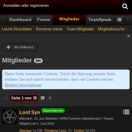
Anmelden oder registrieren
Mitglieder
Dashboard
Forum
TeamSpeak
Letzte Aktivitäten
Benutzer online
Team-Mitglieder
Mitgliedersuche
the Hellboard
Mitglieder
890
Diese Seite verwendet Cookies. Durch die Nutzung unserer Seite
erklären Sie sich damit einverstanden, dass wir Cookies setzen.
Weitere Informationen
Seite 1 von 30
30
Superdaemon
Lord Syn
Männlich
42
aus Bielefeld / NRW Funktion: Administrator / Flamer
Mitglied seit 1. Juni 2002
Beiträge
11.235
Erhaltene Likes
17
Punkte
59.222