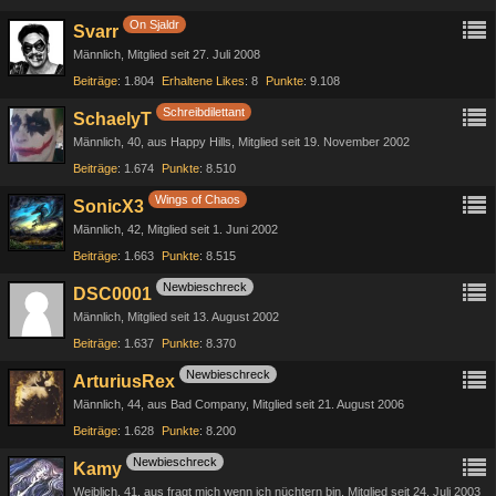
On Sjaldr
Svarr
Männlich
Mitglied seit 27. Juli 2008
Beiträge
1.804
Erhaltene Likes
8
Punkte
9.108
Schreibdilettant
SchaelyT
Männlich
40
aus Happy Hills
Mitglied seit 19. November 2002
Beiträge
1.674
Punkte
8.510
Wings of Chaos
SonicX3
Männlich
42
Mitglied seit 1. Juni 2002
Beiträge
1.663
Punkte
8.515
Newbieschreck
DSC0001
Männlich
Mitglied seit 13. August 2002
Beiträge
1.637
Punkte
8.370
Newbieschreck
ArturiusRex
Männlich
44
aus Bad Company
Mitglied seit 21. August 2006
Beiträge
1.628
Punkte
8.200
Newbieschreck
Kamy
Weiblich
41
aus fragt mich wenn ich nüchtern bin
Mitglied seit 24. Juli 2003