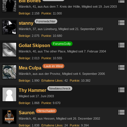
Bill Bones
Männlich
41
aus Aus dem 7. Kreis der Hölle
Mitglied seit 19. Juni 2003
Beiträge
2.158
Punkte
11.000
Forenwächter
stanny
Männlich
37
aus Lüneburg
Mitglied seit 21. September 2002
Beiträge
2.075
Punkte
10.680
ForumsGolly
Goliat Skipson
Männlich
40
aus The other Place
Mitglied seit 7. Februar 2004
Beiträge
2.013
Punkte
10.555
Laub im Wind
Mea Culpa
Männlich
aus aus der Provinz
Mitglied seit 4. September 2006
Beiträge
1.990
Erhaltene Likes
42
Punkte
10.382
Newbieschreck
Thy Hammer
Mitglied seit 17. Juni 2003
Beiträge
1.868
Punkte
9.670
Hirnschaden
Sauron
Männlich
40
aus Hessen
Mitglied seit 26. Dezember 2002
Beiträge
1.838
Erhaltene Likes
24
Punkte
9.394