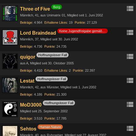
Borg
Three of Five
Männlich
41
aus Unimatrix 01
Mitglied seit 1. Juni 2002
Beiträge
4.964
Erhaltene Likes
19
Punkte
27.129
Keine Jugendfreigabe gemäß §14 JuSchG
Lord Braindead
Männlich
37
Mitglied seit 30. Juni 2002
Beiträge
4.736
Punkte
24.735
Hoffnungsloser Fall
quigor
aus A
Mitglied seit 30. Oktober 2005
Beiträge
4.410
Erhaltene Likes
2
Punkte
22.397
Hoffnungsloser Fall
Lestat
Männlich
42
aus Münster
Mitglied seit 1. Juni 2002
Beiträge
4.186
Punkte
21.300
Hoffnungsloser Fall
MoD3000
Mitglied seit 25. September 2002
Beiträge
3.510
Punkte
17.785
Human Nature
Sehtos
Männlich
40
aus Ruhrgebiet
Mitglied seit 22. August 2002