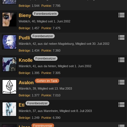
Beiträge
1.544
Punkte
7.795
Forenbesetzerin
Bieny
Weiblich
40
Mitglied seit 1. Juni 2002
Beiträge
1.457
Punkte
7.475
Forenbesetzer
Pudli
Männlich
42
aus da! neben Magdeburg
Mitglied seit 30. Juli 2002
Beiträge
1.434
Punkte
7.360
Forenbesetzer
Knolle
Männlich
41
aus da hinten
Mitglied seit 1. Juni 2002
Beiträge
1.395
Punkte
7.305
Gehirn im Tank
Avalon
Männlich
39
Mitglied seit 13. Mai 2003
Beiträge
1.377
Punkte
7.010
Forenbesetzer
Eti
Männlich
37
aus Mannheim
Mitglied seit 8. Juli 2003
Beiträge
1.249
Punkte
6.390
Foreninventar