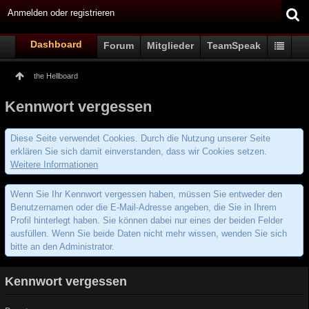
Anmelden oder registrieren
Dashboard
Forum
Mitglieder
TeamSpeak
the Hellboard
Kennwort vergessen
Diese Seite verwendet Cookies. Durch die Nutzung unserer Seite
erklären Sie sich damit einverstanden, dass wir Cookies setzen.
Weitere Informationen
Wenn Sie Ihr Kennwort vergessen haben, müssen Sie entweder den
Benutzernamen oder die E-Mail-Adresse angeben, die Sie in Ihrem
Profil hinterlegt haben. Sie können dabei nur eines der beiden Felder
ausfüllen. Wenn Sie beide Daten nicht mehr wissen, wenden Sie sich
bitte an den Administrator.
Kennwort vergessen